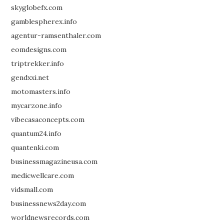
skyglobefx.com
gamblespherex.info
agentur-ramsenthaler.com
eomdesigns.com
triptrekker.info
gendxxi.net
motomasters.info
mycarzone.info
vibecasaconcepts.com
quantum24.info
quantenki.com
businessmagazineusa.com
medicwellcare.com
vidsmall.com
businessnews2day.com
worldnewsrecords.com