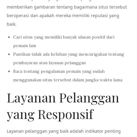
memberikan gambaran tentang bagaimana situs tersebut
beroperasi dan apakah mereka memiliki reputasi yang
baik.
Cari situs yang memiliki banyak ulasan positif dari
pemain lain
Pastikan tidak ada keluhan yang mencurigakan tentang
pembayaran atau layanan pelanggan
Baca tentang pengalaman pemain yang sudah
menggunakan situs tersebut dalam jangka waktu lama
Layanan Pelanggan
yang Responsif
Layanan pelanggan yang baik adalah indikator penting