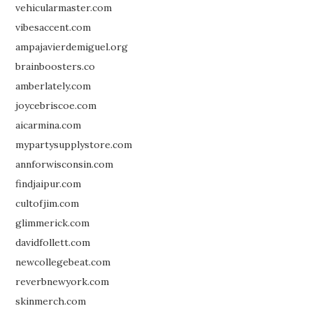
vehicularmaster.com
vibesaccent.com
ampajavierdemiguel.org
brainboosters.co
amberlately.com
joycebriscoe.com
aicarmina.com
mypartysupplystore.com
annforwisconsin.com
findjaipur.com
cultofjim.com
glimmerick.com
davidfollett.com
newcollegebeat.com
reverbnewyork.com
skinmerch.com