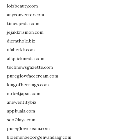
loizbeauty.com
anyconverter.com
timespedia.com
jejakkrismon.com
diemthole.biz
ufabetkk.com
allquickmedia.com
technewsgazette.com
pureglowfacecream.com
kingofherrings.com
mrbetjapan.com
anewentity.biz
appkuala.com
seo7days.com
pureglowcream.com
bloemenbezorgenvandaag.com