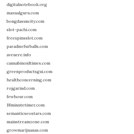
digitalnotebook.org
maxualguru.com
bongdasuncity.com
slot-pachi.com
freespinsslot.com
paradisefurballs.com
aveuere.info
cannabinoidtimes.com
greenproductsgui.com
healthconcerning.com
rojgarind.com
fewhour.com
18minutetimer.com
semanticseostars.com
mainstreamzone.com
growmarijuanas.com