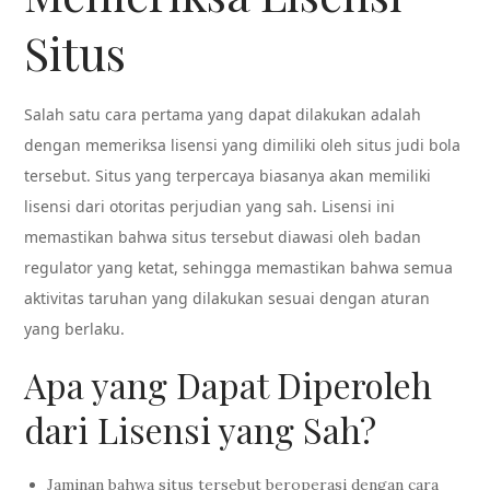
Situs
Salah satu cara pertama yang dapat dilakukan adalah
dengan memeriksa lisensi yang dimiliki oleh situs judi bola
tersebut. Situs yang terpercaya biasanya akan memiliki
lisensi dari otoritas perjudian yang sah. Lisensi ini
memastikan bahwa situs tersebut diawasi oleh badan
regulator yang ketat, sehingga memastikan bahwa semua
aktivitas taruhan yang dilakukan sesuai dengan aturan
yang berlaku.
Apa yang Dapat Diperoleh
dari Lisensi yang Sah?
Jaminan bahwa situs tersebut beroperasi dengan cara