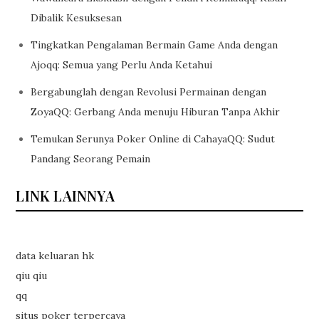
Dibalik Kesuksesan
Tingkatkan Pengalaman Bermain Game Anda dengan
Ajoqq: Semua yang Perlu Anda Ketahui
Bergabunglah dengan Revolusi Permainan dengan
ZoyaQQ: Gerbang Anda menuju Hiburan Tanpa Akhir
Temukan Serunya Poker Online di CahayaQQ: Sudut
Pandang Seorang Pemain
LINK LAINNYA
data keluaran hk
qiu qiu
qq
situs poker terpercaya