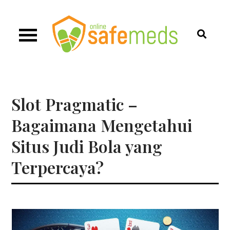
Skip
to
content
Mainkan slot gacor dengan deposit pulsa dari
Slot Gacor Deposit Pulsa:
kenyamanan rumah Anda. Nikmati kemudahan
Mainkan Slot dengan Mudah
bertransaksi dan peluang menang besar
dengan cara yang praktis.
dari Rumah
Slot Pragmatic –
Bagaimana Mengetahui
Situs Judi Bola yang
Terpercaya?