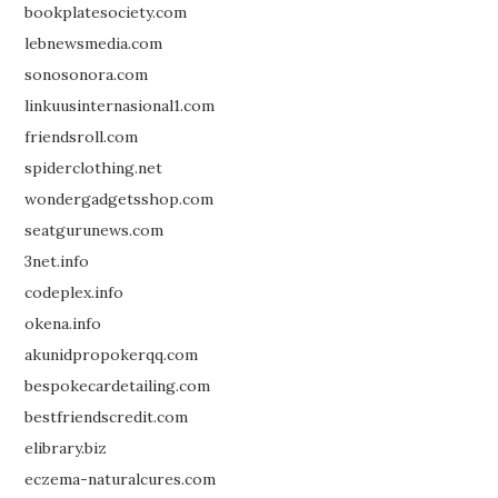
bookplatesociety.com
lebnewsmedia.com
sonosonora.com
linkuusinternasional1.com
friendsroll.com
spiderclothing.net
wondergadgetsshop.com
seatgurunews.com
3net.info
codeplex.info
okena.info
akunidpropokerqq.com
bespokecardetailing.com
bestfriendscredit.com
elibrary.biz
eczema-naturalcures.com