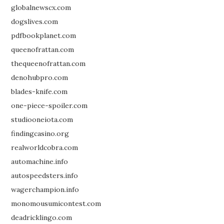
globalnewscx.com
dogslives.com
pdfbookplanet.com
queenofrattan.com
thequeenofrattan.com
denohubpro.com
blades-knife.com
one-piece-spoiler.com
studiooneiota.com
findingcasino.org
realworldcobra.com
automachine.info
autospeedsters.info
wagerchampion.info
monomousumicontest.com
deadricklingo.com