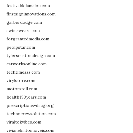
festivaldelamalou.com
firstsigninnovations.com
garberdodge.com
swim-wears.com
forgrantedmedia.com
peolpstar.com
tylerscustomdesign.com
carworksonline.com
techtimesss.com
virylstore.com
motorstell.com
health150years.com
prescriptions-drug.org
technocrewsolution.com
viraltokvibes.com
vivianebritoimoveis.com