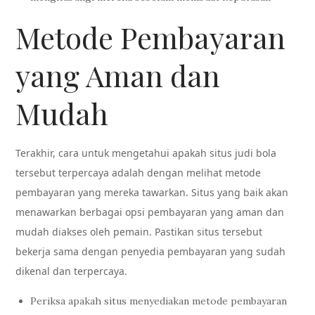
Metode Pembayaran
yang Aman dan
Mudah
Terakhir, cara untuk mengetahui apakah situs judi bola
tersebut terpercaya adalah dengan melihat metode
pembayaran yang mereka tawarkan. Situs yang baik akan
menawarkan berbagai opsi pembayaran yang aman dan
mudah diakses oleh pemain. Pastikan situs tersebut
bekerja sama dengan penyedia pembayaran yang sudah
dikenal dan terpercaya.
Periksa apakah situs menyediakan metode pembayaran