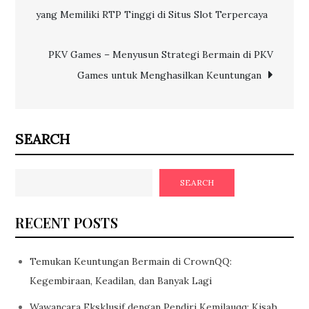
yang Memiliki RTP Tinggi di Situs Slot Terpercaya
navigation
PKV Games – Menyusun Strategi Bermain di PKV
Games untuk Menghasilkan Keuntungan
SEARCH
SEARCH
RECENT POSTS
Temukan Keuntungan Bermain di CrownQQ:
Kegembiraan, Keadilan, dan Banyak Lagi
Wawancara Eksklusif dengan Pendiri Kemilauqq: Kisah