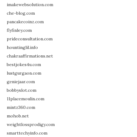
imakewebsolution.com
che-blog.com
pancakecoinz.com
flyfinley.com
prideconsultation.com
hountinglil.info
chakraaffirmations.net
bestjokes4u.com
lustgurgaon.com
geniejaar.com
bobbyslot.com
11placemoulin.com
mintz360.com
mohob.net
weightlossprodigy.com
smarttechyinfo.com