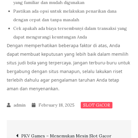
yang familiar dan mudah digunakan
Pastikan ada opsi untuk melakukan penarikan dana
dengan cepat dan tanpa masalah
Cek apakah ada biaya tersembunyi dalam transaksi yang
dapat mengurangi keuntungan Anda
Dengan memperhatikan beberapa faktor di atas, Anda
dapat membuat keputusan yang lebih baik dalam memilih
situs judi bola yang terpercaya. Jangan terburu-buru untuk
bergabung dengan situs manapun, selalu lakukan riset
terlebih dahulu agar pengalaman taruhan Anda tetap
aman dan menyenankan.
February 18, 2025
SLOT GACOR
Post
PKV Games – Menemukan Mesin Slot Gacor