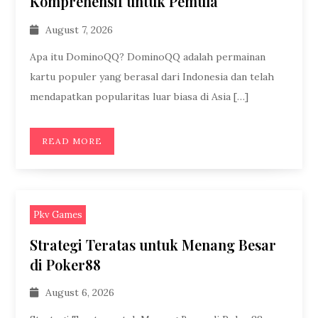
Komprehensif untuk Pemula
August 7, 2026
Apa itu DominoQQ? DominoQQ adalah permainan
kartu populer yang berasal dari Indonesia dan telah
mendapatkan popularitas luar biasa di Asia […]
READ MORE
Pkv Games
Strategi Teratas untuk Menang Besar
di Poker88
August 6, 2026