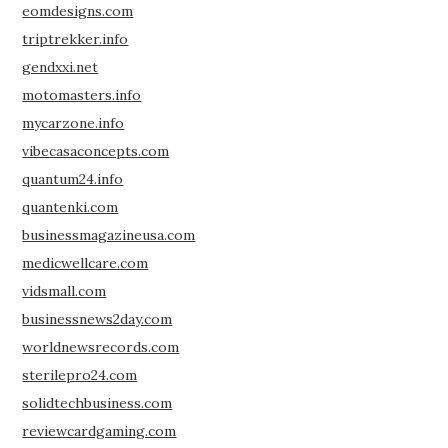
eomdesigns.com
triptrekker.info
gendxxi.net
motomasters.info
mycarzone.info
vibecasaconcepts.com
quantum24.info
quantenki.com
businessmagazineusa.com
medicwellcare.com
vidsmall.com
businessnews2day.com
worldnewsrecords.com
sterilepro24.com
solidtechbusiness.com
reviewcardgaming.com