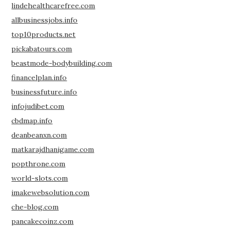
lindehealthcarefree.com
allbusinessjobs.info
top10products.net
pickabatours.com
beastmode-bodybuilding.com
financelplan.info
businessfuture.info
infojudibet.com
cbdmap.info
deanbeanxn.com
matkarajdhanigame.com
popthrone.com
world-slots.com
imakewebsolution.com
che-blog.com
pancakecoinz.com