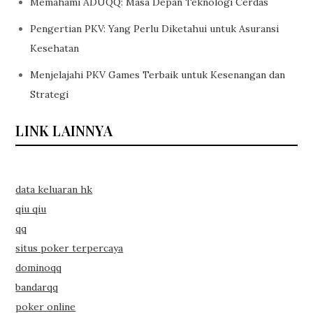
Memahami ADUQQ: Masa Depan Teknologi Cerdas
Pengertian PKV: Yang Perlu Diketahui untuk Asuransi
Kesehatan
Menjelajahi PKV Games Terbaik untuk Kesenangan dan
Strategi
LINK LAINNYA
data keluaran hk
qiu qiu
qq
situs poker terpercaya
dominoqq
bandarqq
poker online