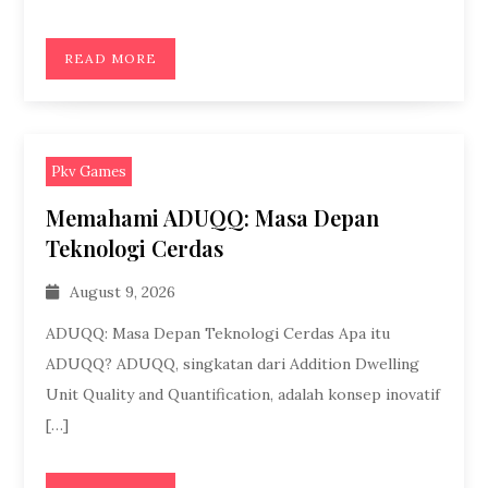
READ MORE
Pkv Games
Memahami ADUQQ: Masa Depan
Teknologi Cerdas
August 9, 2026
ADUQQ: Masa Depan Teknologi Cerdas Apa itu
ADUQQ? ADUQQ, singkatan dari Addition Dwelling
Unit Quality and Quantification, adalah konsep inovatif
[…]