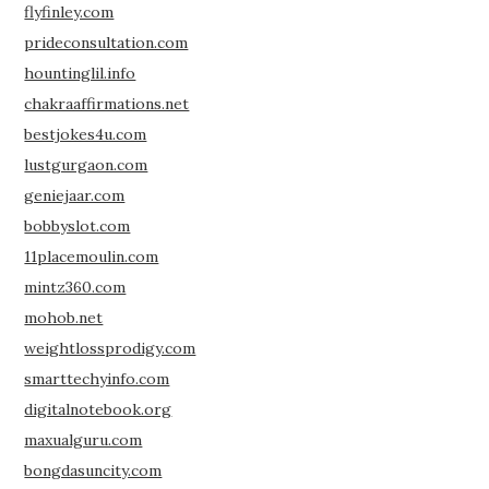
flyfinley.com
prideconsultation.com
hountinglil.info
chakraaffirmations.net
bestjokes4u.com
lustgurgaon.com
geniejaar.com
bobbyslot.com
11placemoulin.com
mintz360.com
mohob.net
weightlossprodigy.com
smarttechyinfo.com
digitalnotebook.org
maxualguru.com
bongdasuncity.com