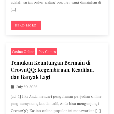
adalah varian poker paling populer yang dimainkan di
[…]
READ MORE
,
Casino Online
Pkv Games
Temukan Keuntungan Bermain di
CrownQQ: Kegembiraan, Keadilan,
dan Banyak Lagi
July 30, 2026
[ad_1] Jika Anda mencari pengalaman perjudian online
yang menyenangkan dan adil, Anda bisa mengunjungi
CrownQQ. Kasino online populer ini menawarkan […]