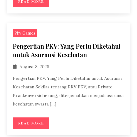
READ MORE
Pkv Games
Pengertian PKV: Yang Perlu Diketahui
untuk Asuransi Kesehatan
August 8, 2026
Pengertian PKV: Yang Perlu Diketahui untuk Asuransi
Kesehatan Sekilas tentang PKV PKV, atau Private
Krankenversicherung, diterjemahkan menjadi asuransi
kesehatan swasta […]
READ MORE