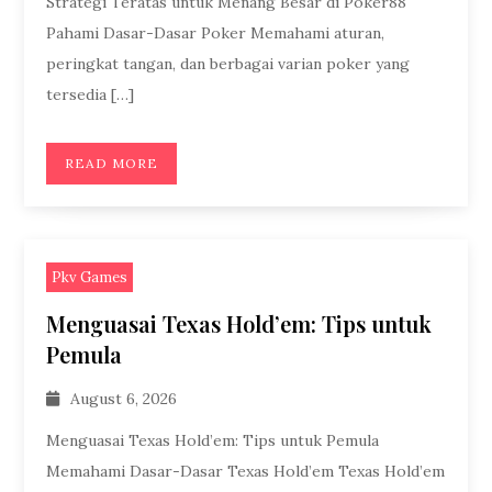
Strategi Teratas untuk Menang Besar di Poker88
Pahami Dasar-Dasar Poker Memahami aturan,
peringkat tangan, dan berbagai varian poker yang
tersedia […]
READ MORE
Pkv Games
Menguasai Texas Hold’em: Tips untuk
Pemula
August 6, 2026
Menguasai Texas Hold’em: Tips untuk Pemula
Memahami Dasar-Dasar Texas Hold’em Texas Hold’em