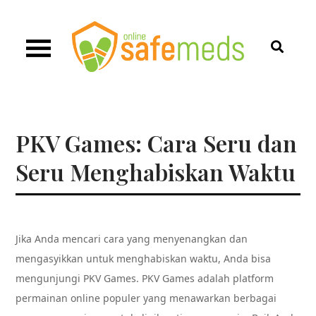
Skip
to
content
Mainkan slot gacor dengan deposit pulsa dari
Slot Gacor Deposit Pulsa:
kenyamanan rumah Anda. Nikmati kemudahan
Mainkan Slot dengan Mudah
bertransaksi dan peluang menang besar
dengan cara yang praktis.
dari Rumah
PKV Games: Cara Seru dan
Seru Menghabiskan Waktu
Jika Anda mencari cara yang menyenangkan dan
mengasyikkan untuk menghabiskan waktu, Anda bisa
mengunjungi PKV Games. PKV Games adalah platform
permainan online populer yang menawarkan berbagai