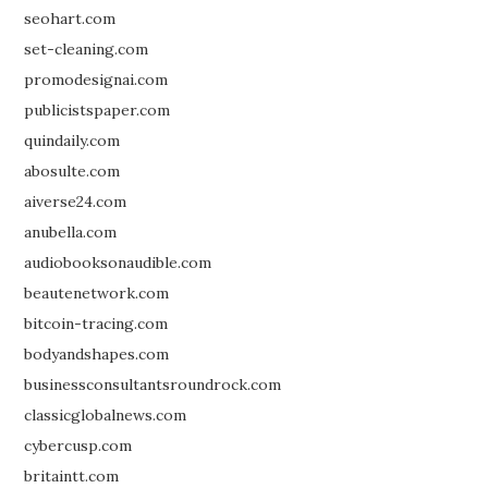
seohart.com
set-cleaning.com
promodesignai.com
publicistspaper.com
quindaily.com
abosulte.com
aiverse24.com
anubella.com
audiobooksonaudible.com
beautenetwork.com
bitcoin-tracing.com
bodyandshapes.com
businessconsultantsroundrock.com
classicglobalnews.com
cybercusp.com
britaintt.com