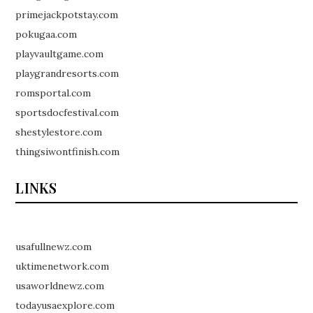
primejackpotstay.com
pokugaa.com
playvaultgame.com
playgrandresorts.com
romsportal.com
sportsdocfestival.com
shestylestore.com
thingsiwontfinish.com
LINKS
usafullnewz.com
uktimenetwork.com
usaworldnewz.com
todayusaexplore.com