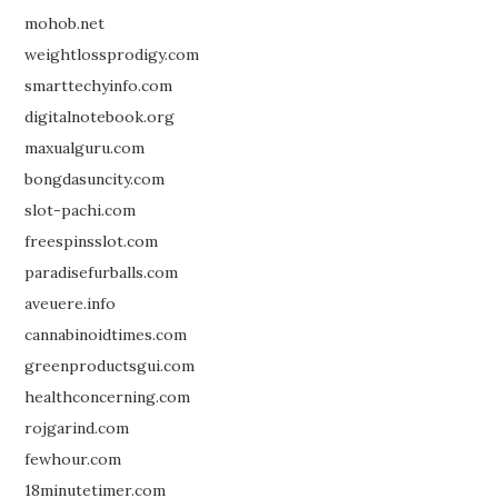
mohob.net
weightlossprodigy.com
smarttechyinfo.com
digitalnotebook.org
maxualguru.com
bongdasuncity.com
slot-pachi.com
freespinsslot.com
paradisefurballs.com
aveuere.info
cannabinoidtimes.com
greenproductsgui.com
healthconcerning.com
rojgarind.com
fewhour.com
18minutetimer.com