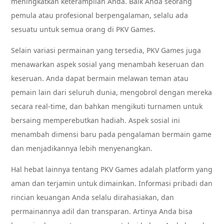
meningkatkan keterampilan Anda. Baik Anda seorang
pemula atau profesional berpengalaman, selalu ada
sesuatu untuk semua orang di PKV Games.
Selain variasi permainan yang tersedia, PKV Games juga
menawarkan aspek sosial yang menambah keseruan dan
keseruan. Anda dapat bermain melawan teman atau
pemain lain dari seluruh dunia, mengobrol dengan mereka
secara real-time, dan bahkan mengikuti turnamen untuk
bersaing memperebutkan hadiah. Aspek sosial ini
menambah dimensi baru pada pengalaman bermain game
dan menjadikannya lebih menyenangkan.
Hal hebat lainnya tentang PKV Games adalah platform yang
aman dan terjamin untuk dimainkan. Informasi pribadi dan
rincian keuangan Anda selalu dirahasiakan, dan
permainannya adil dan transparan. Artinya Anda bisa