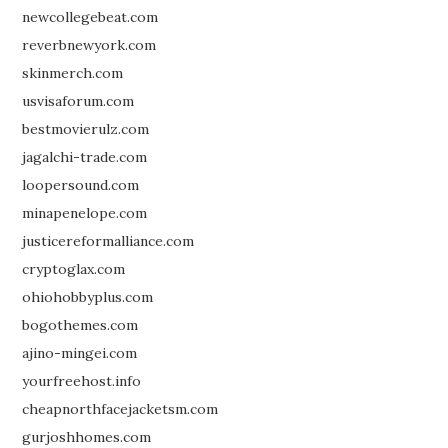
newcollegebeat.com
reverbnewyork.com
skinmerch.com
usvisaforum.com
bestmovierulz.com
jagalchi-trade.com
loopersound.com
minapenelope.com
justicereformalliance.com
cryptoglax.com
ohiohobbyplus.com
bogothemes.com
ajino-mingei.com
yourfreehost.info
cheapnorthfacejacketsm.com
gurjoshhomes.com