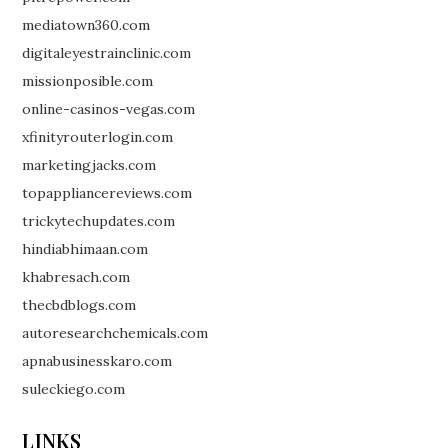
mediatown360.com
digitaleyestrainclinic.com
missionposible.com
online-casinos-vegas.com
xfinityrouterlogin.com
marketingjacks.com
topappliancereviews.com
trickytechupdates.com
hindiabhimaan.com
khabresach.com
thecbdblogs.com
autoresearchchemicals.com
apnabusinesskaro.com
suleckiego.com
LINKS