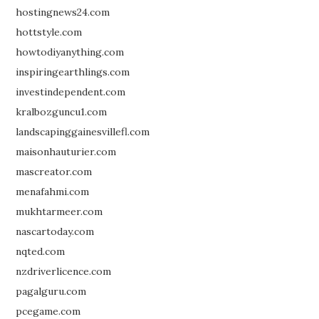
hostingnews24.com
hottstyle.com
howtodiyanything.com
inspiringearthlings.com
investindependent.com
kralbozguncu1.com
landscapinggainesvillefl.com
maisonhauturier.com
mascreator.com
menafahmi.com
mukhtarmeer.com
nascartoday.com
nqted.com
nzdriverlicence.com
pagalguru.com
pcegame.com