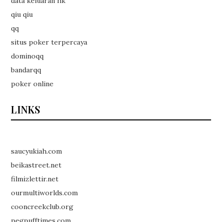
data keluaran hk
qiu qiu
qq
situs poker terpercaya
dominoqq
bandarqq
poker online
LINKS
saucyukiah.com
beikastreet.net
filmizlettir.net
ourmultiworlds.com
cooncreekclub.org
pegpufftimes.com