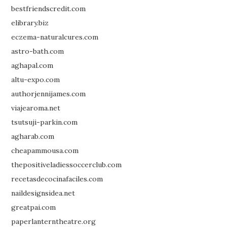
bestfriendscredit.com
elibrary.biz
eczema-naturalcures.com
astro-bath.com
aghapal.com
altu-expo.com
authorjennijames.com
viajearoma.net
tsutsuji-parkin.com
agharab.com
cheapammousa.com
thepositiveladiessoccerclub.com
recetasdecocinafaciles.com
naildesignsidea.net
greatpai.com
paperlanterntheatre.org