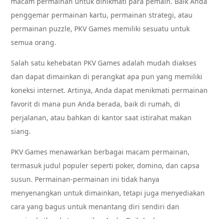
macam permainan untuk dinikmati para pemain. Baik Anda
penggemar permainan kartu, permainan strategi, atau
permainan puzzle, PKV Games memiliki sesuatu untuk
semua orang.
Salah satu kehebatan PKV Games adalah mudah diakses
dan dapat dimainkan di perangkat apa pun yang memiliki
koneksi internet. Artinya, Anda dapat menikmati permainan
favorit di mana pun Anda berada, baik di rumah, di
perjalanan, atau bahkan di kantor saat istirahat makan
siang.
PKV Games menawarkan berbagai macam permainan,
termasuk judul populer seperti poker, domino, dan capsa
susun. Permainan-permainan ini tidak hanya
menyenangkan untuk dimainkan, tetapi juga menyediakan
cara yang bagus untuk menantang diri sendiri dan