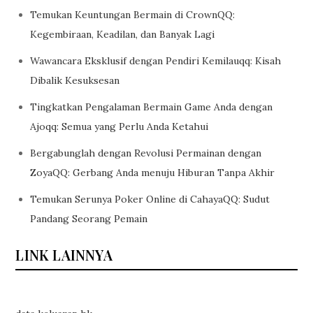
Temukan Keuntungan Bermain di CrownQQ:
Kegembiraan, Keadilan, dan Banyak Lagi
Wawancara Eksklusif dengan Pendiri Kemilauqq: Kisah
Dibalik Kesuksesan
Tingkatkan Pengalaman Bermain Game Anda dengan
Ajoqq: Semua yang Perlu Anda Ketahui
Bergabunglah dengan Revolusi Permainan dengan
ZoyaQQ: Gerbang Anda menuju Hiburan Tanpa Akhir
Temukan Serunya Poker Online di CahayaQQ: Sudut
Pandang Seorang Pemain
LINK LAINNYA