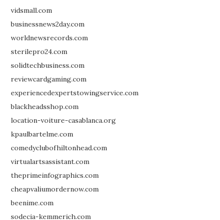
vidsmall.com
businessnews2day.com
worldnewsrecords.com
sterilepro24.com
solidtechbusiness.com
reviewcardgaming.com
experiencedexpertstowingservice.com
blackheadsshop.com
location-voiture-casablanca.org
kpaulbartelme.com
comedyclubofhiltonhead.com
virtualartsassistant.com
theprimeinfographics.com
cheapvaliumordernow.com
beenime.com
sodecia-kemmerich.com