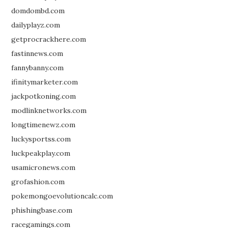
domdombd.com
dailyplayz.com
getprocrackhere.com
fastinnews.com
fannybanny.com
ifinitymarketer.com
jackpotkoning.com
modlinknetworks.com
longtimenewz.com
luckysportss.com
luckpeakplay.com
usamicronews.com
grofashion.com
pokemongoevolutioncalc.com
phishingbase.com
racegamings.com