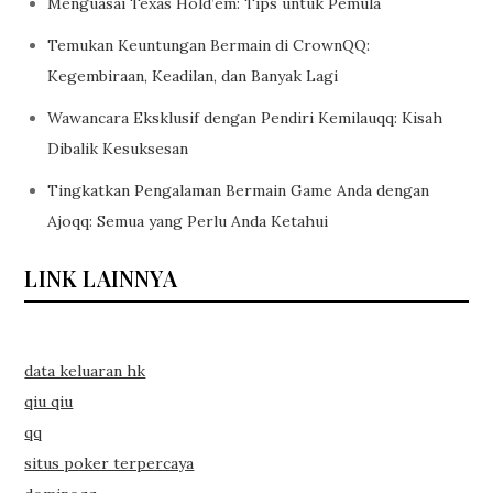
Menguasai Texas Hold’em: Tips untuk Pemula
Temukan Keuntungan Bermain di CrownQQ:
Kegembiraan, Keadilan, dan Banyak Lagi
Wawancara Eksklusif dengan Pendiri Kemilauqq: Kisah
Dibalik Kesuksesan
Tingkatkan Pengalaman Bermain Game Anda dengan
Ajoqq: Semua yang Perlu Anda Ketahui
LINK LAINNYA
data keluaran hk
qiu qiu
qq
situs poker terpercaya