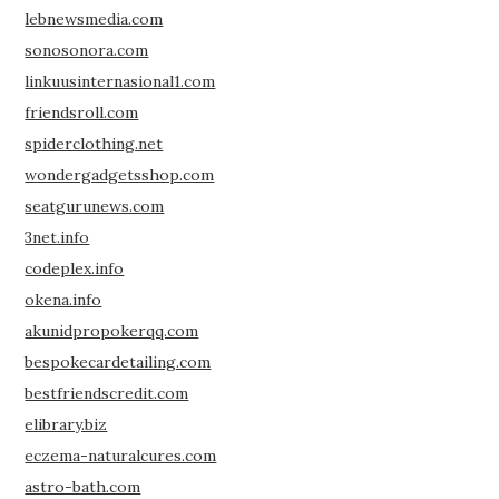
lebnewsmedia.com
sonosonora.com
linkuusinternasional1.com
friendsroll.com
spiderclothing.net
wondergadgetsshop.com
seatgurunews.com
3net.info
codeplex.info
okena.info
akunidpropokerqq.com
bespokecardetailing.com
bestfriendscredit.com
elibrary.biz
eczema-naturalcures.com
astro-bath.com