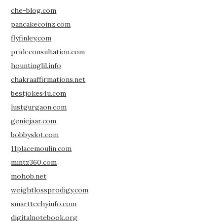
che-blog.com
pancakecoinz.com
flyfinley.com
prideconsultation.com
hountinglil.info
chakraaffirmations.net
bestjokes4u.com
lustgurgaon.com
geniejaar.com
bobbyslot.com
11placemoulin.com
mintz360.com
mohob.net
weightlossprodigy.com
smarttechyinfo.com
digitalnotebook.org