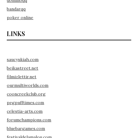
dominoqq
bandarqq
poker online
LINKS
saucyukiah.com
beikastreet.net
filmizlettir.net
ourmultiworlds.com
cooncreekclub.org
pegpufftimes.com
celestia-arts.com
forumchampions.com
bluebargames.com
festivaldelamalou.com