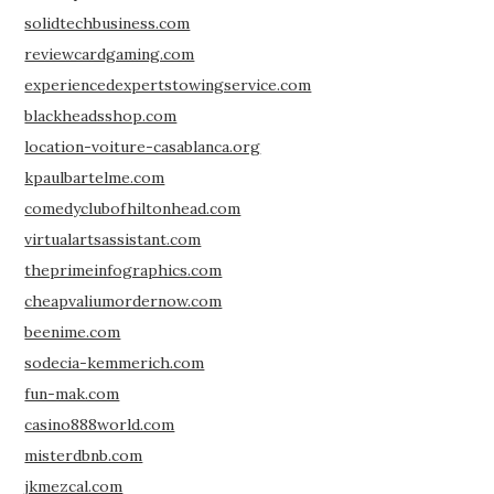
solidtechbusiness.com
reviewcardgaming.com
experiencedexpertstowingservice.com
blackheadsshop.com
location-voiture-casablanca.org
kpaulbartelme.com
comedyclubofhiltonhead.com
virtualartsassistant.com
theprimeinfographics.com
cheapvaliumordernow.com
beenime.com
sodecia-kemmerich.com
fun-mak.com
casino888world.com
misterdbnb.com
jkmezcal.com