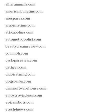
alharammallz.com
americanbulletins.com
asespares.com
arabianstime.com
atticabblues.com
autometropolist.com
beautycreamreview.com
coinmoh.com
cyclopsreview.com
dattgen.com
didoivatnang.com
dogsbarks.com
dwmsoftwarehouse.com
enjoytroyjackson.com
epicaimbots.com
etech4news.com