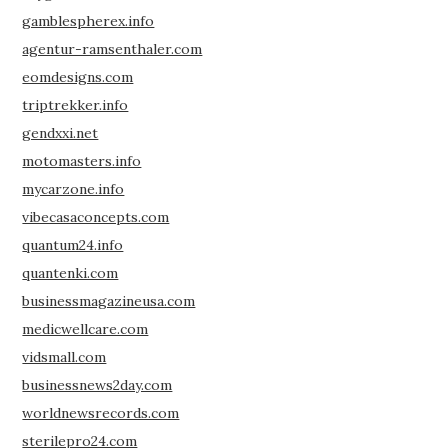
gamblespherex.info
agentur-ramsenthaler.com
eomdesigns.com
triptrekker.info
gendxxi.net
motomasters.info
mycarzone.info
vibecasaconcepts.com
quantum24.info
quantenki.com
businessmagazineusa.com
medicwellcare.com
vidsmall.com
businessnews2day.com
worldnewsrecords.com
sterilepro24.com