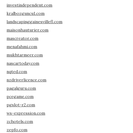
investindependent.com
kralbozguncu1.com
landscapinggainesvillefl.com
maisonhauturier.com
mascreator.com
menafahmi.com
mukhtarmeer.com
nascartoday.com
nqted.com
nzdriverlicence.com
pagalguru.com
pcegame.com
pgslot-r2.com
ws-expression.com
zchotels.com
zepfo.com