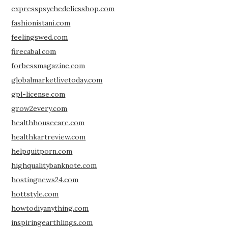
expresspsychedelicsshop.com
fashionistani.com
feelingswed.com
firecabal.com
forbessmagazine.com
globalmarketlivetoday.com
gpl-license.com
grow2every.com
healthhousecare.com
healthkartreview.com
helpquitporn.com
highqualitybanknote.com
hostingnews24.com
hottstyle.com
howtodiyanything.com
inspiringearthlings.com