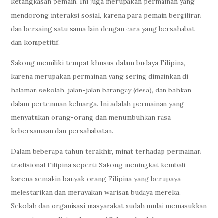
ketangkasan pemain. Ini juga merupakan permainan yang
mendorong interaksi sosial, karena para pemain bergiliran
dan bersaing satu sama lain dengan cara yang bersahabat
dan kompetitif.
Sakong memiliki tempat khusus dalam budaya Filipina,
karena merupakan permainan yang sering dimainkan di
halaman sekolah, jalan-jalan barangay (desa), dan bahkan
dalam pertemuan keluarga. Ini adalah permainan yang
menyatukan orang-orang dan menumbuhkan rasa
kebersamaan dan persahabatan.
Dalam beberapa tahun terakhir, minat terhadap permainan
tradisional Filipina seperti Sakong meningkat kembali
karena semakin banyak orang Filipina yang berupaya
melestarikan dan merayakan warisan budaya mereka.
Sekolah dan organisasi masyarakat sudah mulai memasukkan