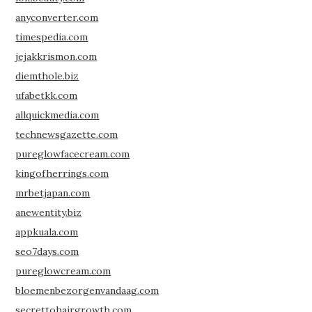
anyconverter.com
timespedia.com
jejakkrismon.com
diemthole.biz
ufabetkk.com
allquickmedia.com
technewsgazette.com
pureglowfacecream.com
kingofherrings.com
mrbetjapan.com
anewentity.biz
appkuala.com
seo7days.com
pureglowcream.com
bloemenbezorgenvandaag.com
secrettohairgrowth.com