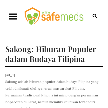
Skip
to
content
Slot Gacor Deposit Pulsa:
Mainkan slot gacor dengan deposit pulsa dari
kenyamanan rumah Anda. Nikmati kemudahan
Mainkan Slot dengan Mudah
bertransaksi dan peluang menang besar dengan
cara yang praktis.
dari Rumah
Sakong: Hiburan Populer
dalam Budaya Filipina
[ad_1]
Sakong adalah hiburan populer dalam budaya Filipina yang
telah dinikmati oleh generasi masyarakat Filipina.
Permainan tradisional Filipina ini mirip dengan permainan
hopscotch di Barat, namun memiliki keunikan tersendiri