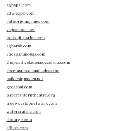
aghapal.com
altu-expo.com
authorjennijames.com
viajearoma.net
tsutsuji-parkin.com
agharab.com
cheapammousa.com
thepositiveladiessoccerclub.com
recetasdecocinafaciles.com
naildesignsidea.net
greatpai.com
paperlanterntheatre.org
freeworshipnetwork.com
watercraftllc.com
abourge.com
afiliixs.com