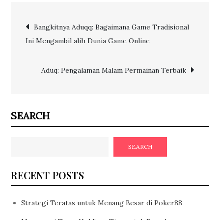
Post
Bangkitnya Aduqq: Bagaimana Game Tradisional
Ini Mengambil alih Dunia Game Online
navigation
Aduq: Pengalaman Malam Permainan Terbaik
SEARCH
SEARCH
RECENT POSTS
Strategi Teratas untuk Menang Besar di Poker88