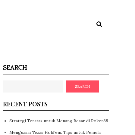
h
peluang menang besar dengan cara yang praktis.
SEARCH
SEARCH
RECENT POSTS
Strategi Teratas untuk Menang Besar di Poker88
Menguasai Texas Hold’em: Tips untuk Pemula