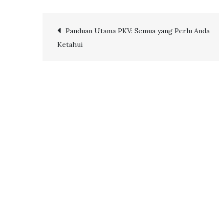
Post
Panduan Utama PKV: Semua yang Perlu Anda
Ketahui
navigation