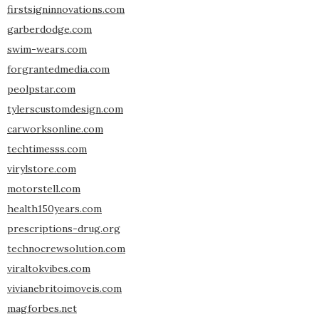
firstsigninnovations.com
garberdodge.com
swim-wears.com
forgrantedmedia.com
peolpstar.com
tylerscustomdesign.com
carworksonline.com
techtimesss.com
virylstore.com
motorstell.com
health150years.com
prescriptions-drug.org
technocrewsolution.com
viraltokvibes.com
vivianebritoimoveis.com
magforbes.net