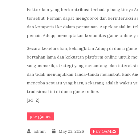
Faktor lain yang berkontribusi terhadap bangkitnya A
tersebut. Pemain dapat mengobrol dan berinteraksi s
dan kompetisi ke dalam permainan. Aspek sosial ini 
pemain Aduqq, menciptakan komunitas game online yan
Secara keseluruhan, kebangkitan Aduqq di dunia game 
bertahan lama dan kekuatan platform online untuk m
yang menarik, strategi yang menantang, dan interaksi 
dan tidak menunjukkan tanda-tanda melambat. Baik A
mencoba sesuatu yang baru, sekarang adalah waktu y
tradisional ini di dunia game online.
[ad_2]
pkv games
May 23, 2026
PKV GAMES