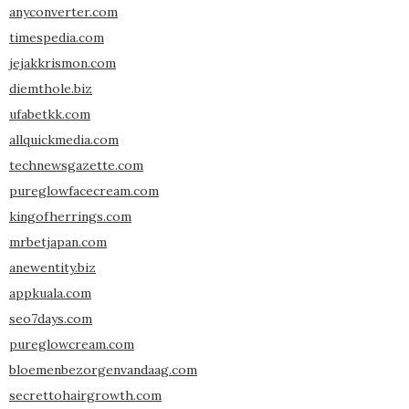
anyconverter.com
timespedia.com
jejakkrismon.com
diemthole.biz
ufabetkk.com
allquickmedia.com
technewsgazette.com
pureglowfacecream.com
kingofherrings.com
mrbetjapan.com
anewentity.biz
appkuala.com
seo7days.com
pureglowcream.com
bloemenbezorgenvandaag.com
secrettohairgrowth.com