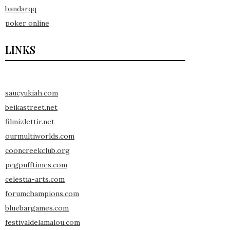
bandarqq
poker online
LINKS
saucyukiah.com
beikastreet.net
filmizlettir.net
ourmultiworlds.com
cooncreekclub.org
pegpufftimes.com
celestia-arts.com
forumchampions.com
bluebargames.com
festivaldelamalou.com