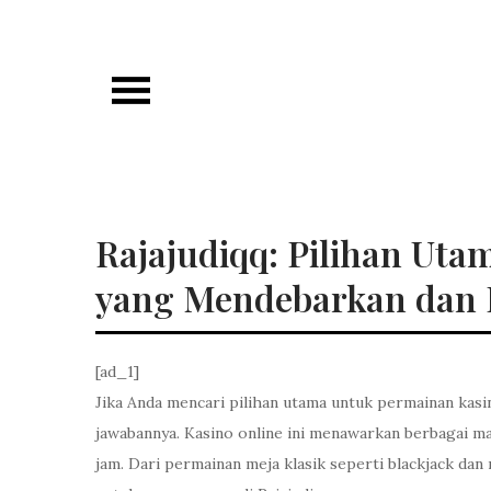
Skip
to
content
Slot Gacor Deposit Puls
Mainkan slot gacor dengan deposit pulsa
Rajajudiqq: Pilihan Ut
yang Mendebarkan dan
[ad_1]
Jika Anda mencari pilihan utama untuk permainan kas
jawabannya. Kasino online ini menawarkan berbagai 
jam. Dari permainan meja klasik seperti blackjack dan