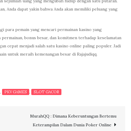
 sejumlah uang yang mengubah hidup dengan satu putaran.
an, Anda dapat yakin bahwa Anda akan memiliki peluang yang
bagi para pemain yang mencari permainan kasino yang
permainan, bonus besar, dan komitmen terhadap keselamatan
n cepat menjadi salah satu kasino online paling populer. Jadi
ain untuk meraih kemenangan besar di Rajajudiqq.
,
,
PKV GAMES
SLOT GACOR
MurahQQ : Dimana Keberuntungan Bertemu
Keterampilan Dalam Dunia Poker Online