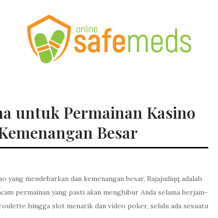
a: Mainkan Slot dengan Mudah dari Ruma
 dari kenyamanan rumah Anda. Nikmati kemudahan bertransaksi dan 
ama untuk Permainan Kasino
 Kemenangan Besar
ino yang mendebarkan dan kemenangan besar, Rajajudiqq adalah
macam permainan yang pasti akan menghibur Anda selama berjam-
 roulette hingga slot menarik dan video poker, selalu ada sesuatu