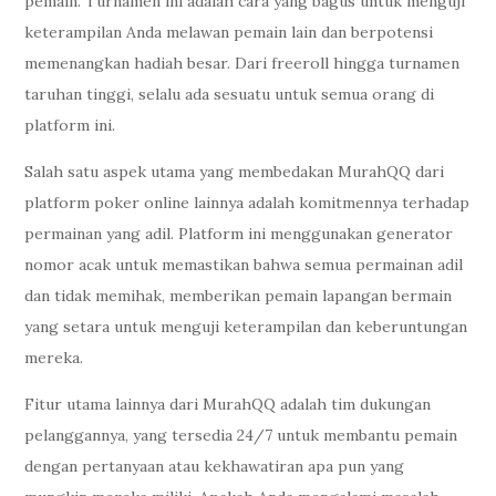
pemain. Turnamen ini adalah cara yang bagus untuk menguji
keterampilan Anda melawan pemain lain dan berpotensi
memenangkan hadiah besar. Dari freeroll hingga turnamen
taruhan tinggi, selalu ada sesuatu untuk semua orang di
platform ini.
Salah satu aspek utama yang membedakan MurahQQ dari
platform poker online lainnya adalah komitmennya terhadap
permainan yang adil. Platform ini menggunakan generator
nomor acak untuk memastikan bahwa semua permainan adil
dan tidak memihak, memberikan pemain lapangan bermain
yang setara untuk menguji keterampilan dan keberuntungan
mereka.
Fitur utama lainnya dari MurahQQ adalah tim dukungan
pelanggannya, yang tersedia 24/7 untuk membantu pemain
dengan pertanyaan atau kekhawatiran apa pun yang