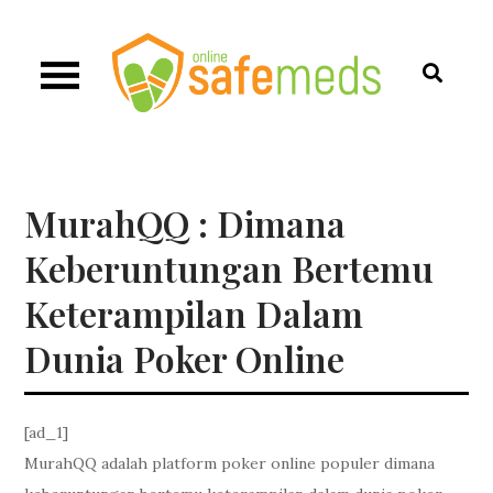
Skip
to
content
Slot Gacor Deposit Pulsa:
Mainkan slot gacor dengan deposit pulsa dari
kenyamanan rumah Anda. Nikmati kemudahan
Mainkan Slot dengan Mudah
bertransaksi dan peluang menang besar dengan
cara yang praktis.
dari Rumah
MurahQQ : Dimana
Keberuntungan Bertemu
Keterampilan Dalam
Dunia Poker Online
[ad_1]
MurahQQ adalah platform poker online populer dimana