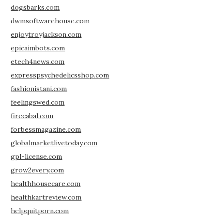
dogsbarks.com
dwmsoftwarehouse.com
enjoytroyjackson.com
epicaimbots.com
etech4news.com
expresspsychedelicsshop.com
fashionistani.com
feelingswed.com
firecabal.com
forbessmagazine.com
globalmarketlivetoday.com
gpl-license.com
grow2every.com
healthhousecare.com
healthkartreview.com
helpquitporn.com