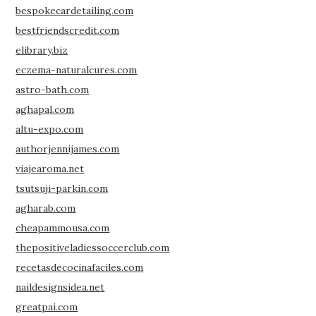
bespokecardetailing.com
bestfriendscredit.com
elibrary.biz
eczema-naturalcures.com
astro-bath.com
aghapal.com
altu-expo.com
authorjennijames.com
viajearoma.net
tsutsuji-parkin.com
agharab.com
cheapammousa.com
thepositiveladiessoccerclub.com
recetasdecocinafaciles.com
naildesignsidea.net
greatpai.com