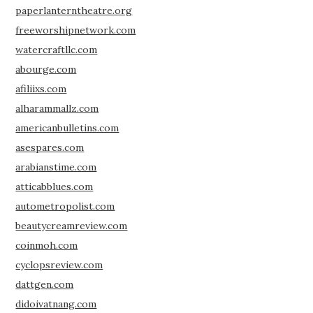
paperlanterntheatre.org
freeworshipnetwork.com
watercraftllc.com
abourge.com
afiliixs.com
alharammallz.com
americanbulletins.com
asespares.com
arabianstime.com
atticabblues.com
autometropolist.com
beautycreamreview.com
coinmoh.com
cyclopsreview.com
dattgen.com
didoivatnang.com