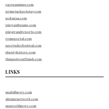
racegamings.com
primejackpotstay.com
pokugaa.com
playvaultgame.com
playgrandresorts.com
romsportal.com
sportsdocfestival.com
shestylestore.com
thingsiwontfinish.com
LINKS
usafullnewz.com
uktimenetwork.com
usaworldnewz.com