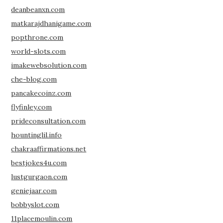
deanbeanxn.com
matkarajdhanigame.com
popthrone.com
world-slots.com
imakewebsolution.com
che-blog.com
pancakecoinz.com
flyfinley.com
prideconsultation.com
hountinglil.info
chakraaffirmations.net
bestjokes4u.com
lustgurgaon.com
geniejaar.com
bobbyslot.com
11placemoulin.com