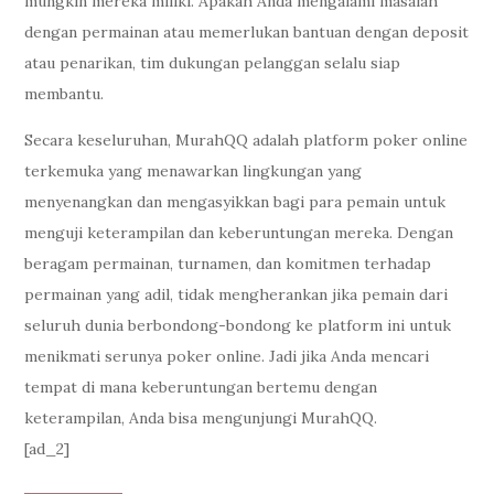
mungkin mereka miliki. Apakah Anda mengalami masalah
dengan permainan atau memerlukan bantuan dengan deposit
atau penarikan, tim dukungan pelanggan selalu siap
membantu.
Secara keseluruhan, MurahQQ adalah platform poker online
terkemuka yang menawarkan lingkungan yang
menyenangkan dan mengasyikkan bagi para pemain untuk
menguji keterampilan dan keberuntungan mereka. Dengan
beragam permainan, turnamen, dan komitmen terhadap
permainan yang adil, tidak mengherankan jika pemain dari
seluruh dunia berbondong-bondong ke platform ini untuk
menikmati serunya poker online. Jadi jika Anda mencari
tempat di mana keberuntungan bertemu dengan
keterampilan, Anda bisa mengunjungi MurahQQ.
[ad_2]