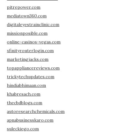
pitrepower.com
mediatown360.com
digitaleyestrainclinic.com
missionposible.com
online-casinos-vegas.com
xfinityrouterlogin.com
marketingjacks.com
topappliancereviews.com
trickytechupdates.com
hindiabhimaan.com
khabresach.com
thecbdblogs.com
autoresearchchemicals.com
apnabusinesskaro.com
suleckiego.com