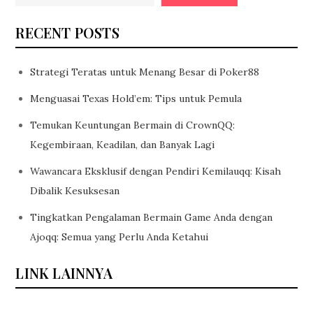
RECENT POSTS
Strategi Teratas untuk Menang Besar di Poker88
Menguasai Texas Hold’em: Tips untuk Pemula
Temukan Keuntungan Bermain di CrownQQ:
Kegembiraan, Keadilan, dan Banyak Lagi
Wawancara Eksklusif dengan Pendiri Kemilauqq: Kisah
Dibalik Kesuksesan
Tingkatkan Pengalaman Bermain Game Anda dengan
Ajoqq: Semua yang Perlu Anda Ketahui
LINK LAINNYA