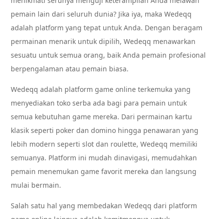
menikmati serunya menguji keterampilan Anda melawan
pemain lain dari seluruh dunia? Jika iya, maka Wedeqq
adalah platform yang tepat untuk Anda. Dengan beragam
permainan menarik untuk dipilih, Wedeqq menawarkan
sesuatu untuk semua orang, baik Anda pemain profesional
berpengalaman atau pemain biasa.
Wedeqq adalah platform game online terkemuka yang
menyediakan toko serba ada bagi para pemain untuk
semua kebutuhan game mereka. Dari permainan kartu
klasik seperti poker dan domino hingga penawaran yang
lebih modern seperti slot dan roulette, Wedeqq memiliki
semuanya. Platform ini mudah dinavigasi, memudahkan
pemain menemukan game favorit mereka dan langsung
mulai bermain.
Salah satu hal yang membedakan Wedeqq dari platform