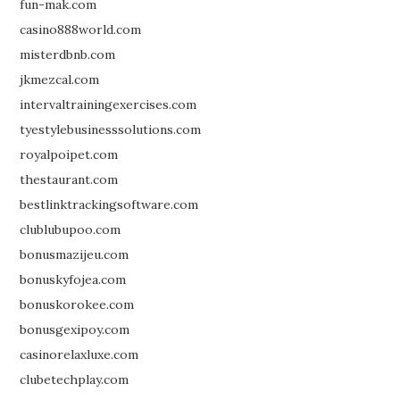
fun-mak.com
casino888world.com
misterdbnb.com
jkmezcal.com
intervaltrainingexercises.com
tyestylebusinesssolutions.com
royalpoipet.com
thestaurant.com
bestlinktrackingsoftware.com
clublubupoo.com
bonusmazijeu.com
bonuskyfojea.com
bonuskorokee.com
bonusgexipoy.com
casinorelaxluxe.com
clubetechplay.com