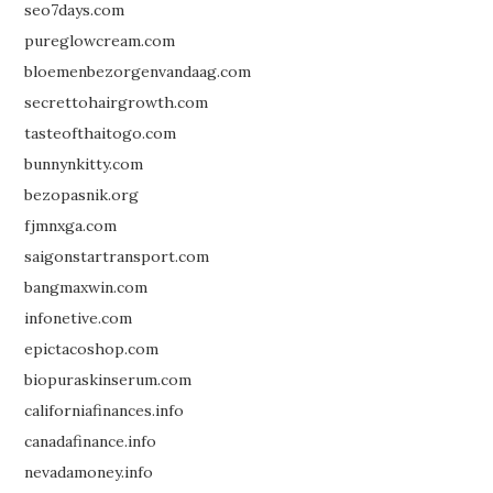
seo7days.com
pureglowcream.com
bloemenbezorgenvandaag.com
secrettohairgrowth.com
tasteofthaitogo.com
bunnynkitty.com
bezopasnik.org
fjmnxga.com
saigonstartransport.com
bangmaxwin.com
infonetive.com
epictacoshop.com
biopuraskinserum.com
californiafinances.info
canadafinance.info
nevadamoney.info