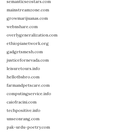
semanticseostars.com
mainstreamzone.com
growmarijuanas.com
webnshare.com
overlygeneralization.com
ethiopianetwork.org
gadgetsmesh.com
justicefornevada.com
leisuretours.info
hellotbsbro.com
farmandpetscare.com
computingservice.info
caiofracini.com
techpositive.info
unseonrang.com
pak-urdu-poetry.com