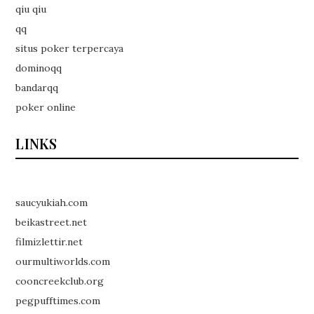
qiu qiu
qq
situs poker terpercaya
dominoqq
bandarqq
poker online
LINKS
saucyukiah.com
beikastreet.net
filmizlettir.net
ourmultiworlds.com
cooncreekclub.org
pegpufftimes.com