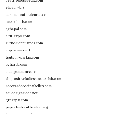
bestfriendscredit.com
elibrary.biz
eczema-naturalcures.com
astro-bath.com
aghapal.com
altu-expo.com
authorjennijames.com
viajearoma.net
tsutsuji-parkin.com
agharab.com
cheapammousa.com
thepositiveladiessoccerclub.com
recetasdecocinafaciles.com
naildesignsidea.net
greatpai.com
paperlanterntheatre.org