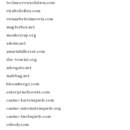
technocrewsolution.com
viraltokvibes.com
vivianebritoimoveis.com
magforbes.net
monkeycap.org
sdenix.net
amarinhillcrest.com
the-tourist.org
advogato.net
isafebag.net
bloombergz.com
enterpriseboosts.com
casino-kartenspiele.com
casino-automatenspiele.org
casino-tischspiele.com
otbody.com