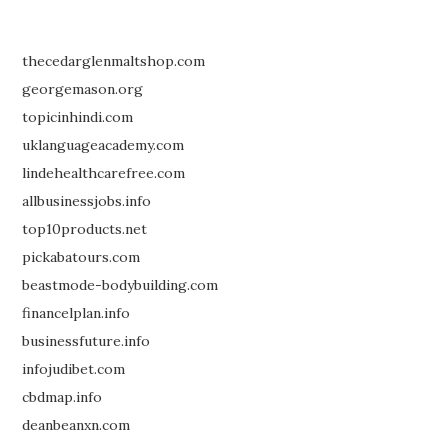
thecedarglenmaltshop.com
georgemason.org
topicinhindi.com
uklanguageacademy.com
lindehealthcarefree.com
allbusinessjobs.info
top10products.net
pickabatours.com
beastmode-bodybuilding.com
financelplan.info
businessfuture.info
infojudibet.com
cbdmap.info
deanbeanxn.com