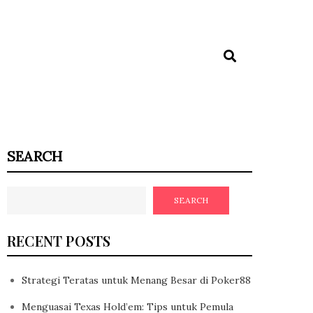
h
peluang menang besar dengan cara yang praktis.
SEARCH
SEARCH
RECENT POSTS
Strategi Teratas untuk Menang Besar di Poker88
Menguasai Texas Hold’em: Tips untuk Pemula