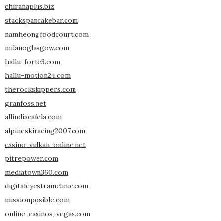
chiranaplus.biz
stackspancakebar.com
namheongfoodcourt.com
milanoglasgow.com
hallu-forte3.com
hallu-motion24.com
therockskippers.com
granfoss.net
allindiacafela.com
alpineskiracing2007.com
casino-vulkan-online.net
pitrepower.com
mediatown360.com
digitaleyestrainclinic.com
missionposible.com
online-casinos-vegas.com