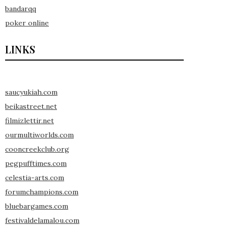
bandarqq
poker online
LINKS
saucyukiah.com
beikastreet.net
filmizlettir.net
ourmultiworlds.com
cooncreekclub.org
pegpufftimes.com
celestia-arts.com
forumchampions.com
bluebargames.com
festivaldelamalou.com