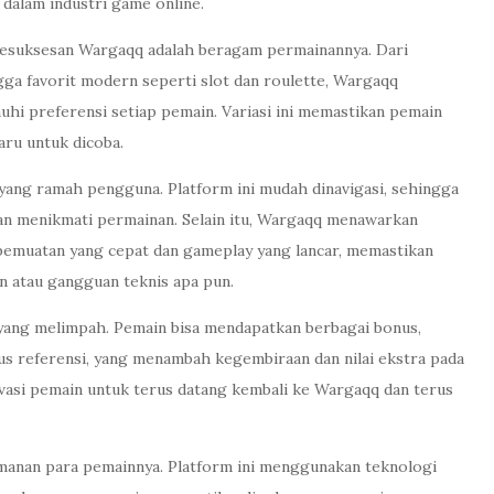
dalam industri game online.
 kesuksesan Wargaqq adalah beragam permainannya. Dari
ga favorit modern seperti slot dan roulette, Wargaqq
i preferensi setiap pemain. Variasi ini memastikan pemain
aru untuk dicoba.
yang ramah pengguna. Platform ini mudah dinavigasi, sehingga
n menikmati permainan. Selain itu, Wargaqq menawarkan
emuatan yang cepat dan gameplay yang lancar, memastikan
 atau gangguan teknis apa pun.
yang melimpah. Pemain bisa mendapatkan berbagai bonus,
us referensi, yang menambah kegembiraan dan nilai ekstra pada
asi pemain untuk terus datang kembali ke Wargaqq dan terus
anan para pemainnya. Platform ini menggunakan teknologi