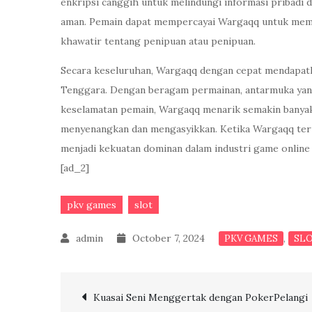
enkripsi canggih untuk melindungi informasi pribadi
aman. Pemain dapat mempercayai Wargaqq untuk memb
khawatir tentang penipuan atau penipuan.
Secara keseluruhan, Wargaqq dengan cepat mendapatka
Tenggara. Dengan beragam permainan, antarmuka yan
keselamatan pemain, Wargaqq menarik semakin banya
menyenangkan dan mengasyikkan. Ketika Wargaqq ter
menjadi kekuatan dominan dalam industri game online 
[ad_2]
pkv games
slot
October 7, 2024
,
PKV GAMES
SL
Post
Kuasai Seni Menggertak dengan PokerPelangi