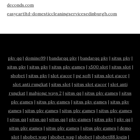
deconds.com
easycartltd-domesticcleaningservicesedinburgh.com
pkv qq
|
domino99
|
bandarqq pkv
|
bandarqq pkv
|
situs pkv
|
situs pkv
|
situs pkv
|
situs pkv games
|
x500 slot
|
situs slot
|
sbobet
|
situs pkv
|
slot gacor
|
pg soft
|
situs slot gacor
|
slot anti rungkat
|
situs slot
|
situs slot gacor
|
slot anti
rungkat
|
mahjong ways 2
|
situs qq
|
situs pkv games
|
situs
pkv games
|
situs pkv games
|
situs pkv games
|
situs pkv
games
|
situs pkv games
|
situs pkv games
|
situs pkv games
|
situs qq
|
situs qq
|
situs qq
|
pkv games
|
situs pkv
|
pkv qq
|
situs pkv games
|
situs pkv games
|
situs pkv games
|
demo
slot
|
sbobet wap
|
sbobet wap
|
sbobet
|
sbobet88 login
|