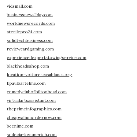
vidsmall.com
businessnews2day.com
worldnewsrecords.com
sterilepro24.com
solidtechbusiness.com
reviewcardgaming.com
experiencedexpertstowingservice.com
blackheadsshop.com
location-voiture-casablanca.org
kpaulbartelme.com
comedyclubofhiltonhead.com
virtualartsassistant.com
theprimeinfographics.com
cheapvaliumordernow.com
beenime.com
sodecia-kemmerich.com