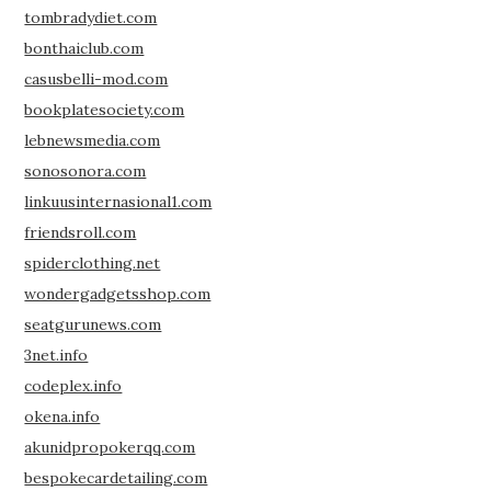
tombradydiet.com
bonthaiclub.com
casusbelli-mod.com
bookplatesociety.com
lebnewsmedia.com
sonosonora.com
linkuusinternasional1.com
friendsroll.com
spiderclothing.net
wondergadgetsshop.com
seatgurunews.com
3net.info
codeplex.info
okena.info
akunidpropokerqq.com
bespokecardetailing.com