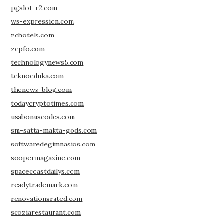
pgslot-r2.com
ws-expression.com
zchotels.com
zepfo.com
technologynews5.com
teknoeduka.com
thenews-blog.com
todaycryptotimes.com
usabonuscodes.com
sm-satta-makta-gods.com
softwaredegimnasios.com
soopermagazine.com
spacecoastdailys.com
readytrademark.com
renovationsrated.com
scoziarestaurant.com