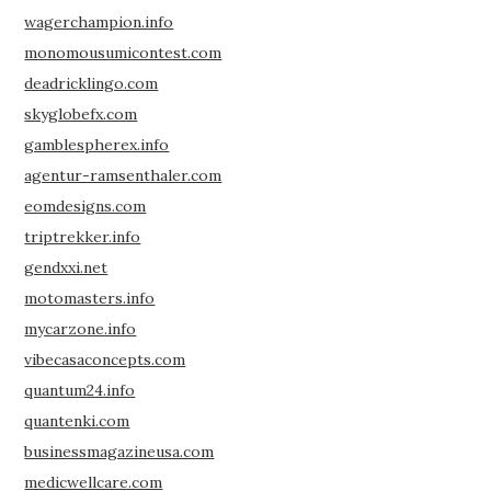
wagerchampion.info
monomousumicontest.com
deadricklingo.com
skyglobefx.com
gamblespherex.info
agentur-ramsenthaler.com
eomdesigns.com
triptrekker.info
gendxxi.net
motomasters.info
mycarzone.info
vibecasaconcepts.com
quantum24.info
quantenki.com
businessmagazineusa.com
medicwellcare.com