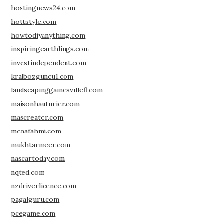
hostingnews24.com
hottstyle.com
howtodiyanything.com
inspiringearthlings.com
investindependent.com
kralbozguncu1.com
landscapinggainesvillefl.com
maisonhauturier.com
mascreator.com
menafahmi.com
mukhtarmeer.com
nascartoday.com
nqted.com
nzdriverlicence.com
pagalguru.com
pcegame.com