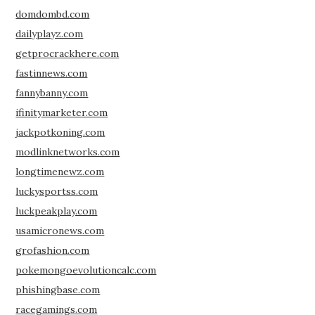
domdombd.com
dailyplayz.com
getprocrackhere.com
fastinnews.com
fannybanny.com
ifinitymarketer.com
jackpotkoning.com
modlinknetworks.com
longtimenewz.com
luckysportss.com
luckpeakplay.com
usamicronews.com
grofashion.com
pokemongoevolutioncalc.com
phishingbase.com
racegamings.com