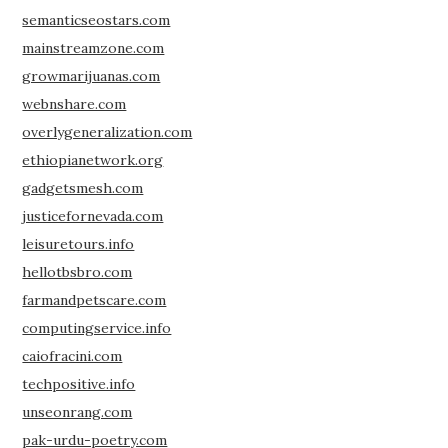
semanticseostars.com
mainstreamzone.com
growmarijuanas.com
webnshare.com
overlygeneralization.com
ethiopianetwork.org
gadgetsmesh.com
justicefornevada.com
leisuretours.info
hellotbsbro.com
farmandpetscare.com
computingservice.info
caiofracini.com
techpositive.info
unseonrang.com
pak-urdu-poetry.com