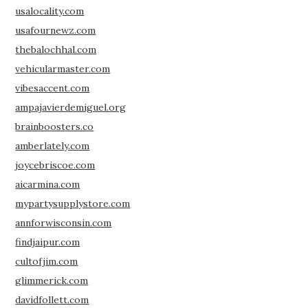
usalocality.com
usafournewz.com
thebalochhal.com
vehicularmaster.com
vibesaccent.com
ampajavierdemiguel.org
brainboosters.co
amberlately.com
joycebriscoe.com
aicarmina.com
mypartysupplystore.com
annforwisconsin.com
findjaipur.com
cultofjim.com
glimmerick.com
davidfollett.com