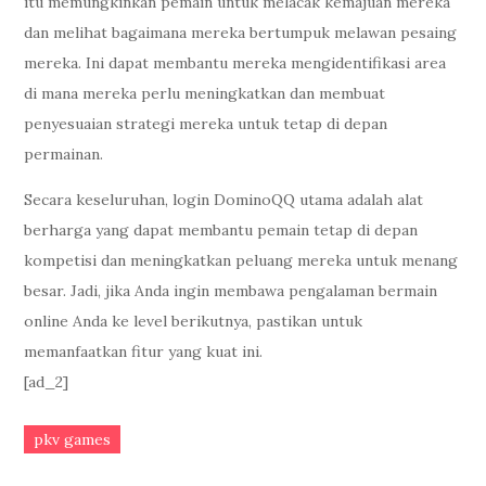
itu memungkinkan pemain untuk melacak kemajuan mereka
dan melihat bagaimana mereka bertumpuk melawan pesaing
mereka. Ini dapat membantu mereka mengidentifikasi area
di mana mereka perlu meningkatkan dan membuat
penyesuaian strategi mereka untuk tetap di depan
permainan.
Secara keseluruhan, login DominoQQ utama adalah alat
berharga yang dapat membantu pemain tetap di depan
kompetisi dan meningkatkan peluang mereka untuk menang
besar. Jadi, jika Anda ingin membawa pengalaman bermain
online Anda ke level berikutnya, pastikan untuk
memanfaatkan fitur yang kuat ini.
[ad_2]
pkv games