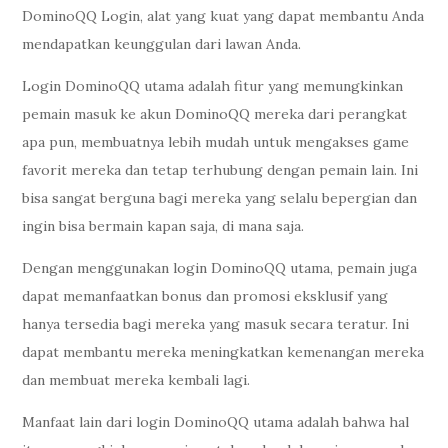
DominoQQ Login, alat yang kuat yang dapat membantu Anda
mendapatkan keunggulan dari lawan Anda.
Login DominoQQ utama adalah fitur yang memungkinkan
pemain masuk ke akun DominoQQ mereka dari perangkat
apa pun, membuatnya lebih mudah untuk mengakses game
favorit mereka dan tetap terhubung dengan pemain lain. Ini
bisa sangat berguna bagi mereka yang selalu bepergian dan
ingin bisa bermain kapan saja, di mana saja.
Dengan menggunakan login DominoQQ utama, pemain juga
dapat memanfaatkan bonus dan promosi eksklusif yang
hanya tersedia bagi mereka yang masuk secara teratur. Ini
dapat membantu mereka meningkatkan kemenangan mereka
dan membuat mereka kembali lagi.
Manfaat lain dari login DominoQQ utama adalah bahwa hal