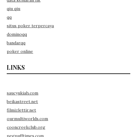
data keluaran hk
qiu qiu
qq
situs poker terpercaya
dominoqq
bandarqq
poker online
LINKS
saucyukiah.com
beikastreet.net
filmizlettir.net
ourmultiworlds.com
cooncreekclub.org
pegpufftimes.com