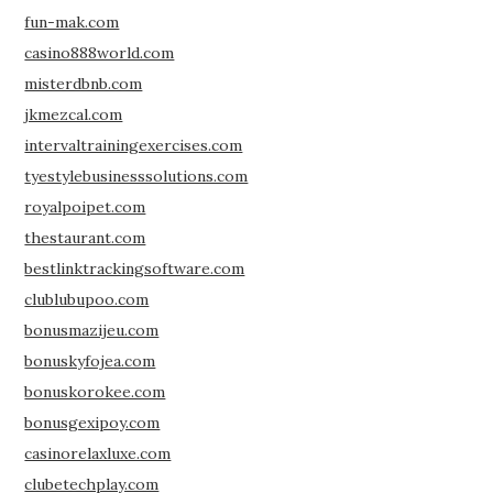
fun-mak.com
casino888world.com
misterdbnb.com
jkmezcal.com
intervaltrainingexercises.com
tyestylebusinesssolutions.com
royalpoipet.com
thestaurant.com
bestlinktrackingsoftware.com
clublubupoo.com
bonusmazijeu.com
bonuskyfojea.com
bonuskorokee.com
bonusgexipoy.com
casinorelaxluxe.com
clubetechplay.com