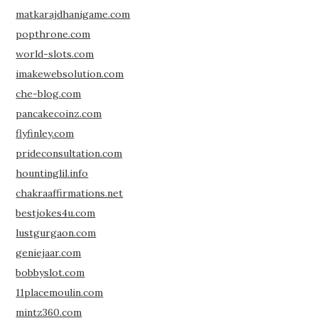
matkarajdhanigame.com
popthrone.com
world-slots.com
imakewebsolution.com
che-blog.com
pancakecoinz.com
flyfinley.com
prideconsultation.com
hountinglil.info
chakraaffirmations.net
bestjokes4u.com
lustgurgaon.com
geniejaar.com
bobbyslot.com
11placemoulin.com
mintz360.com