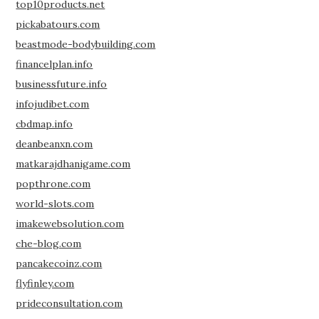
top10products.net
pickabatours.com
beastmode-bodybuilding.com
financelplan.info
businessfuture.info
infojudibet.com
cbdmap.info
deanbeanxn.com
matkarajdhanigame.com
popthrone.com
world-slots.com
imakewebsolution.com
che-blog.com
pancakecoinz.com
flyfinley.com
prideconsultation.com