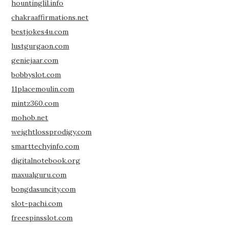
hountinglil.info
chakraaffirmations.net
bestjokes4u.com
lustgurgaon.com
geniejaar.com
bobbyslot.com
11placemoulin.com
mintz360.com
mohob.net
weightlossprodigy.com
smarttechyinfo.com
digitalnotebook.org
maxualguru.com
bongdasuncity.com
slot-pachi.com
freespinsslot.com