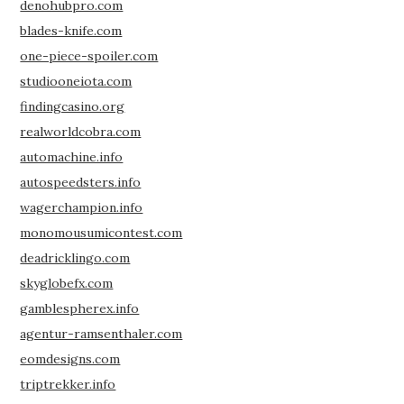
denohubpro.com
blades-knife.com
one-piece-spoiler.com
studiooneiota.com
findingcasino.org
realworldcobra.com
automachine.info
autospeedsters.info
wagerchampion.info
monomousumicontest.com
deadricklingo.com
skyglobefx.com
gamblespherex.info
agentur-ramsenthaler.com
eomdesigns.com
triptrekker.info