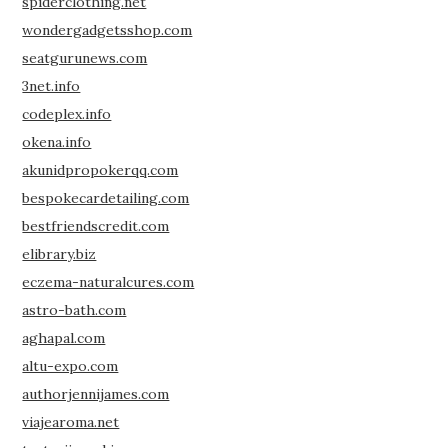
spiderclothing.net
wondergadgetsshop.com
seatgurunews.com
3net.info
codeplex.info
okena.info
akunidpropokerqq.com
bespokecardetailing.com
bestfriendscredit.com
elibrary.biz
eczema-naturalcures.com
astro-bath.com
aghapal.com
altu-expo.com
authorjennijames.com
viajearoma.net