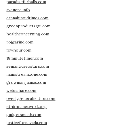
paradisefurballs.com
aveuere.info
cannabinoidtimes.com
greenproductsgui.com
healthconcerning.com
rojgarind.com
fewhour.com
18minutetimer.com
semanticseostars.com
mainstreamzone.com
growmarijuanas.com
webnshare.com
overlygeneralization.com
ethiopianetwork.org
gadgetsmesh.com
justicefornevada.com