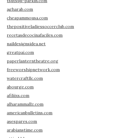
tsutsuji-parkin.com
agharab.com
cheapammousa.com
thepositiveladiessoccerclub.com
recetasdecocinafaciles.com
naildesignsidea.net
greatpai.com
paperlanterntheatre.org
freeworshipnetwork.com
watercraftllc.com
abourge.com
afiliixs.com
alharammallz.com
americanbulletins.com
asespares.com
arabianstime.com