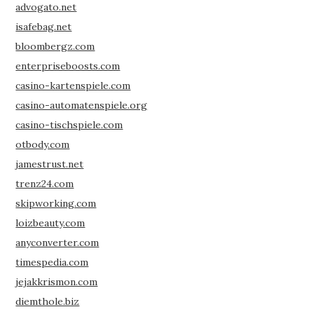
advogato.net
isafebag.net
bloombergz.com
enterpriseboosts.com
casino-kartenspiele.com
casino-automatenspiele.org
casino-tischspiele.com
otbody.com
jamestrust.net
trenz24.com
skipworking.com
loizbeauty.com
anyconverter.com
timespedia.com
jejakkrismon.com
diemthole.biz