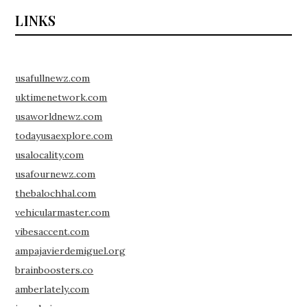
LINKS
usafullnewz.com
uktimenetwork.com
usaworldnewz.com
todayusaexplore.com
usalocality.com
usafournewz.com
thebalochhal.com
vehicularmaster.com
vibesaccent.com
ampajavierdemiguel.org
brainboosters.co
amberlately.com