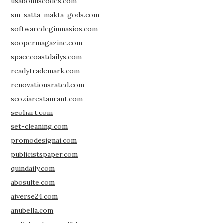
usabonuscodes.com
sm-satta-makta-gods.com
softwaredegimnasios.com
soopermagazine.com
spacecoastdailys.com
readytrademark.com
renovationsrated.com
scoziarestaurant.com
seohart.com
set-cleaning.com
promodesignai.com
publicistspaper.com
quindaily.com
abosulte.com
aiverse24.com
anubella.com