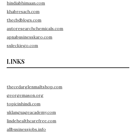
hindiabhimaan.com
khabresach.com
thecbdblogs.com
autoresearchchemicals.com
apnabusinesskaro.com
suleckiego.com
LINKS
thecedarglenmaltshop.com
georgemason.org
topicinhindi.com
uklanguageacademy.com
lindehealthcarefree.com
allbusinessjobs.info