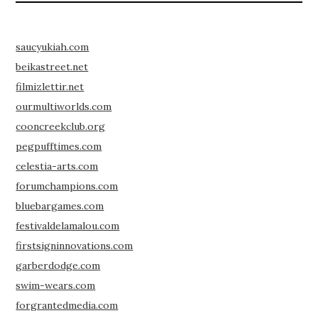
saucyukiah.com
beikastreet.net
filmizlettir.net
ourmultiworlds.com
cooncreekclub.org
pegpufftimes.com
celestia-arts.com
forumchampions.com
bluebargames.com
festivaldelamalou.com
firstsigninnovations.com
garberdodge.com
swim-wears.com
forgrantedmedia.com