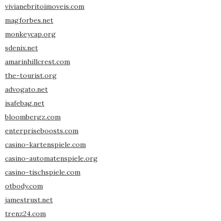
vivianebritoimoveis.com
magforbes.net
monkeycap.org
sdenix.net
amarinhillcrest.com
the-tourist.org
advogato.net
isafebag.net
bloombergz.com
enterpriseboosts.com
casino-kartenspiele.com
casino-automatenspiele.org
casino-tischspiele.com
otbody.com
jamestrust.net
trenz24.com