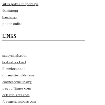
situs poker terpercaya
dominoqq
bandarqq
poker online
LINKS
saucyukiah.com
beikastreet.net
filmizlettir.net
ourmultiworlds.com
cooncreekclub.org
pegpufftimes.com
celestia-arts.com
forumchampions.com