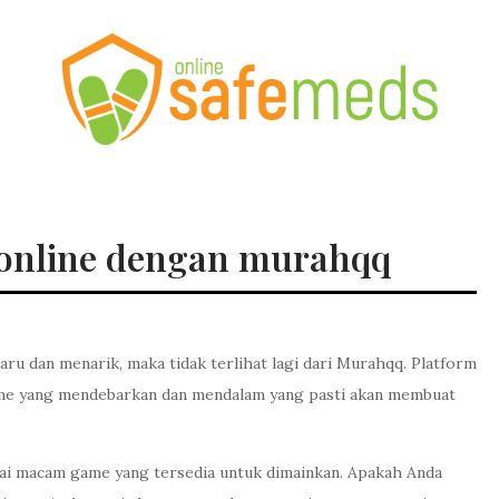
a: Mainkan Slot dengan Mudah dari Ruma
 dari kenyamanan rumah Anda. Nikmati kemudahan bertransaksi dan 
 online dengan murahqq
ru dan menarik, maka tidak terlihat lagi dari Murahqq. Platform
me yang mendebarkan dan mendalam yang pasti akan membuat
gai macam game yang tersedia untuk dimainkan. Apakah Anda