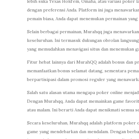
lebih suka Texas Hold’em, Omaha, atau variasi poker 
dengan preferensi Anda. Platform ini juga menawarkan
pemain biasa, Anda dapat menemukan permainan yang 
Selain berbagai permainan, Murahqq juga menawarkan
keseluruhan. Ini termasuk dukungan obrolan langsun
yang memudahkan menavigasi situs dan menemukan ga
Fitur hebat lainnya dari MurahQQ adalah bonus dan p
memanfaatkan bonus selamat datang, sementara pemai
berpartisipasi dalam promosi reguler yang menawar
Salah satu alasan utama mengapa poker online menjad
Dengan Murahqq, Anda dapat memainkan game favorit 
atau malam. Ini berarti Anda dapat menikmati semua se
Secara keseluruhan, Murahqq adalah platform poker 
game yang mendebarkan dan mendalam. Dengan berbaga