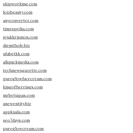
skipworking.com
loizbeauty.com
anyconverter.com
timespedia.com
jejakkrismon.com
diemthole.biz
ufabetkk.com
allquickmedia.com
technewsgazette.com
pureglowfacecream.com
kingofherrings.com
mrbetjapan.com
anewentity.biz
appkuala.com
seo7days.com
pureglowcream.com