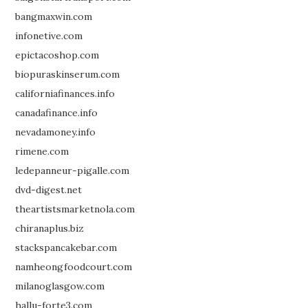
bangmaxwin.com
infonetive.com
epictacoshop.com
biopuraskinserum.com
californiafinances.info
canadafinance.info
nevadamoney.info
rimene.com
ledepanneur-pigalle.com
dvd-digest.net
theartistsmarketnola.com
chiranaplus.biz
stackspancakebar.com
namheongfoodcourt.com
milanoglasgow.com
hallu-forte3.com