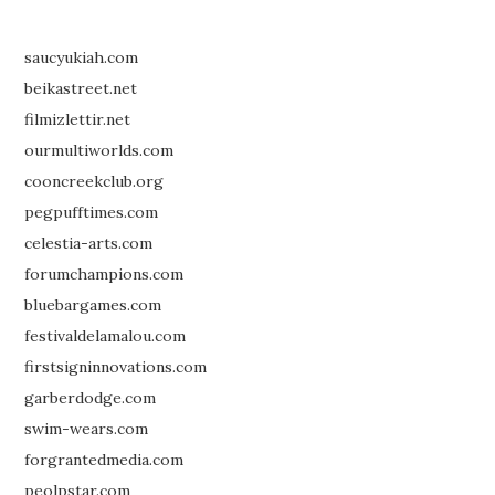
saucyukiah.com
beikastreet.net
filmizlettir.net
ourmultiworlds.com
cooncreekclub.org
pegpufftimes.com
celestia-arts.com
forumchampions.com
bluebargames.com
festivaldelamalou.com
firstsigninnovations.com
garberdodge.com
swim-wears.com
forgrantedmedia.com
peolpstar.com