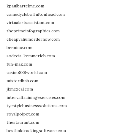
kpaulbartelme.com
comedyclubofhiltonhead.com
virtualartsassistant.com
theprimeinfographics.com
cheapvaliumordernow.com
beenime.com
sodecia-kemmerich.com
fun-mak.com
casino888world.com
misterdbnb.com
jkmezcal.com
intervaltrainingexercises.com
tyestylebusinesssolutions.com
royalpoipet.com
thestaurant.com
bestlinktrackingsoftware.com