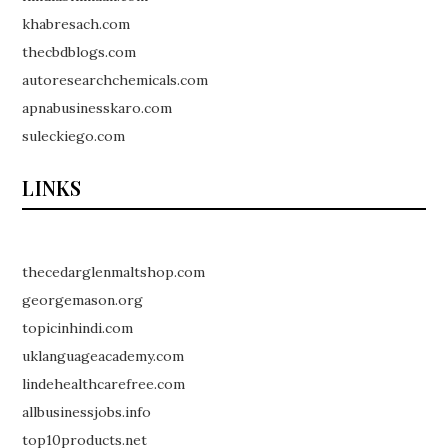
khabresach.com
thecbdblogs.com
autoresearchchemicals.com
apnabusinesskaro.com
suleckiego.com
LINKS
thecedarglenmaltshop.com
georgemason.org
topicinhindi.com
uklanguageacademy.com
lindehealthcarefree.com
allbusinessjobs.info
top10products.net