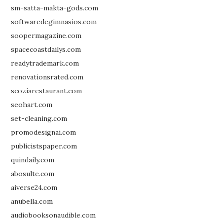
sm-satta-makta-gods.com
softwaredegimnasios.com
soopermagazine.com
spacecoastdailys.com
readytrademark.com
renovationsrated.com
scoziarestaurant.com
seohart.com
set-cleaning.com
promodesignai.com
publicistspaper.com
quindaily.com
abosulte.com
aiverse24.com
anubella.com
audiobooksonaudible.com