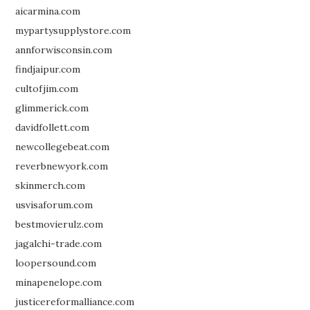
aicarmina.com
mypartysupplystore.com
annforwisconsin.com
findjaipur.com
cultofjim.com
glimmerick.com
davidfollett.com
newcollegebeat.com
reverbnewyork.com
skinmerch.com
usvisaforum.com
bestmovierulz.com
jagalchi-trade.com
loopersound.com
minapenelope.com
justicereformalliance.com