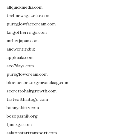
allquickmedia.com
technewsgazette.com
pureglowfacecream.com
kingofherrings.com
mrbetjapan.com
anewentity.biz
appkuala.com
seo7days.com
pureglowcream.com
bloemenbezorgenvandaag.com
secrettohairgrowth.com
tasteofthaitogo.com
bunnynkitty.com
bezopasnik.org
fjmnxga.com
saigonstartransport.com