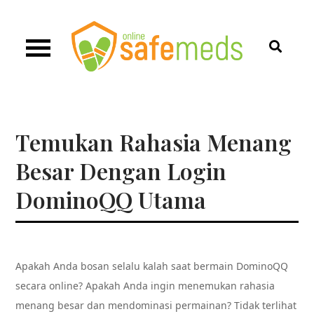
Skip
to
content
Mainkan slot gacor dengan deposit pulsa dari
Slot Gacor Deposit Pulsa:
kenyamanan rumah Anda. Nikmati kemudahan
Mainkan Slot dengan Mudah
bertransaksi dan peluang menang besar
dengan cara yang praktis.
dari Rumah
Temukan Rahasia Menang
Besar Dengan Login
DominoQQ Utama
Apakah Anda bosan selalu kalah saat bermain DominoQQ
secara online? Apakah Anda ingin menemukan rahasia
menang besar dan mendominasi permainan? Tidak terlihat