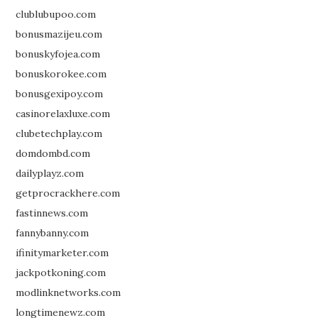
clublubupoo.com
bonusmazijeu.com
bonuskyfojea.com
bonuskorokee.com
bonusgexipoy.com
casinorelaxluxe.com
clubetechplay.com
domdombd.com
dailyplayz.com
getprocrackhere.com
fastinnews.com
fannybanny.com
ifinitymarketer.com
jackpotkoning.com
modlinknetworks.com
longtimenewz.com