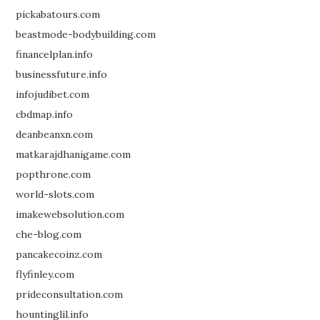
pickabatours.com
beastmode-bodybuilding.com
financelplan.info
businessfuture.info
infojudibet.com
cbdmap.info
deanbeanxn.com
matkarajdhanigame.com
popthrone.com
world-slots.com
imakewebsolution.com
che-blog.com
pancakecoinz.com
flyfinley.com
prideconsultation.com
hountinglil.info