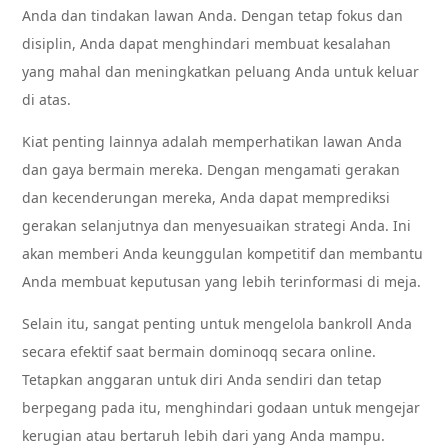
Anda dan tindakan lawan Anda. Dengan tetap fokus dan
disiplin, Anda dapat menghindari membuat kesalahan
yang mahal dan meningkatkan peluang Anda untuk keluar
di atas.
Kiat penting lainnya adalah memperhatikan lawan Anda
dan gaya bermain mereka. Dengan mengamati gerakan
dan kecenderungan mereka, Anda dapat memprediksi
gerakan selanjutnya dan menyesuaikan strategi Anda. Ini
akan memberi Anda keunggulan kompetitif dan membantu
Anda membuat keputusan yang lebih terinformasi di meja.
Selain itu, sangat penting untuk mengelola bankroll Anda
secara efektif saat bermain dominoqq secara online.
Tetapkan anggaran untuk diri Anda sendiri dan tetap
berpegang pada itu, menghindari godaan untuk mengejar
kerugian atau bertaruh lebih dari yang Anda mampu.