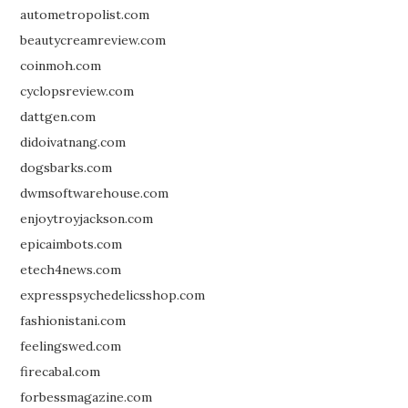
autometropolist.com
beautycreamreview.com
coinmoh.com
cyclopsreview.com
dattgen.com
didoivatnang.com
dogsbarks.com
dwmsoftwarehouse.com
enjoytroyjackson.com
epicaimbots.com
etech4news.com
expresspsychedelicsshop.com
fashionistani.com
feelingswed.com
firecabal.com
forbessmagazine.com