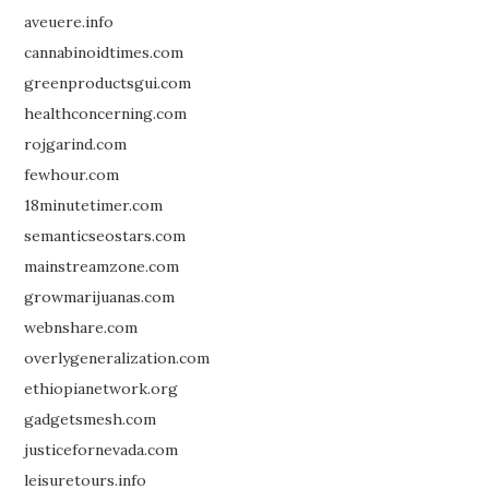
aveuere.info
cannabinoidtimes.com
greenproductsgui.com
healthconcerning.com
rojgarind.com
fewhour.com
18minutetimer.com
semanticseostars.com
mainstreamzone.com
growmarijuanas.com
webnshare.com
overlygeneralization.com
ethiopianetwork.org
gadgetsmesh.com
justicefornevada.com
leisuretours.info