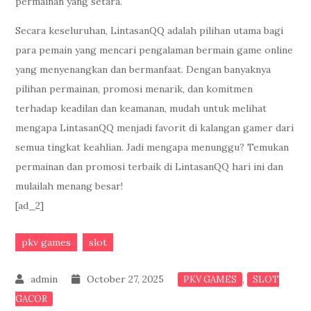
permainan yang setara.
Secara keseluruhan, LintasanQQ adalah pilihan utama bagi
para pemain yang mencari pengalaman bermain game online
yang menyenangkan dan bermanfaat. Dengan banyaknya
pilihan permainan, promosi menarik, dan komitmen
terhadap keadilan dan keamanan, mudah untuk melihat
mengapa LintasanQQ menjadi favorit di kalangan gamer dari
semua tingkat keahlian. Jadi mengapa menunggu? Temukan
permainan dan promosi terbaik di LintasanQQ hari ini dan
mulailah menang besar!
[ad_2]
pkv games
slot
October 27, 2025
,
PKV GAMES
SLOT
GACOR