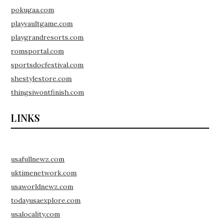
pokugaa.com
playvaultgame.com
playgrandresorts.com
romsportal.com
sportsdocfestival.com
shestylestore.com
thingsiwontfinish.com
LINKS
usafullnewz.com
uktimenetwork.com
usaworldnewz.com
todayusaexplore.com
usalocality.com