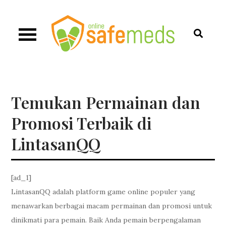
Skip
to
content
Slot Gacor Deposit Pulsa:
Mainkan slot gacor dengan deposit pulsa dari
kenyamanan rumah Anda. Nikmati kemudahan
Mainkan Slot dengan Mudah
bertransaksi dan peluang menang besar dengan
cara yang praktis.
dari Rumah
Temukan Permainan dan
Promosi Terbaik di
LintasanQQ
[ad_1]
LintasanQQ adalah platform game online populer yang
menawarkan berbagai macam permainan dan promosi untuk
dinikmati para pemain. Baik Anda pemain berpengalaman