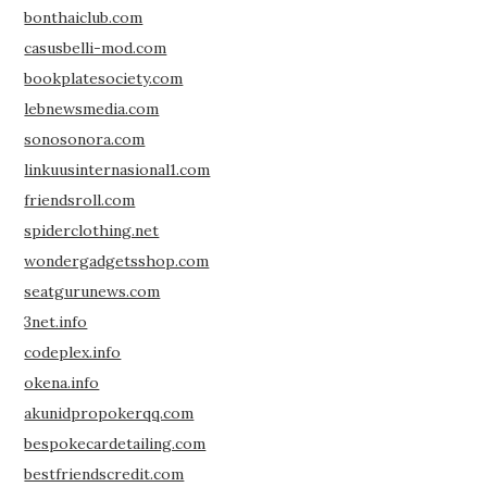
bonthaiclub.com
casusbelli-mod.com
bookplatesociety.com
lebnewsmedia.com
sonosonora.com
linkuusinternasional1.com
friendsroll.com
spiderclothing.net
wondergadgetsshop.com
seatgurunews.com
3net.info
codeplex.info
okena.info
akunidpropokerqq.com
bespokecardetailing.com
bestfriendscredit.com