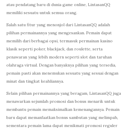
atau pendatang baru di dunia game online, LintasanQQ
memiliki sesuatu untuk semua orang.
Salah satu fitur yang menonjol dari LintasanQQ adalah
pilihan permainannya yang mengesankan. Pemain dapat
memilih dari berbagai opsi, termasuk permainan kasino
klasik seperti poker, blackjack, dan roulette, serta
penawaran yang lebih modern seperti slot dan taruhan
olahraga virtual. Dengan banyaknya pilihan yang tersedia,
pemain pasti akan menemukan sesuatu yang sesuai dengan
minat dan tingkat keahliannya.
Selain pilihan permainannya yang beragam, LintasanQQ juga
menawarkan sejumlah promosi dan bonus menarik untuk
membantu pemain memaksimalkan kemenangannya. Pemain
baru dapat memanfaatkan bonus sambutan yang melimpah,
sementara pemain lama dapat menikmati promosi reguler