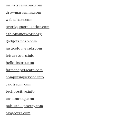
mainstreamzone.com
growmarijuanas.com
webnshare.com
overlygeneralization.com
ethiopianetwork.org
gadgetsmesh.com
justicefornevada.com
leisuretours.info
hellotbsbro.com
farmandpetscare.com
computingservice.info
caiofracini.com
techpositive.info
unseonrang.com
pak-urdu-poetry.com
blogcetra.com