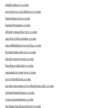
dailyplayz.com
getprocrackhere.com
fastinnews.com
fannybanny.com
ifinitymarketer.com
jackpotkoning.com
modlinknetworks.com
longtimenewz.com
luckysportss.com
luckpeakplay.com
usamicronews.com
grofashion.com
pokemongoevolutioncalc.com
phishingbase.com
racegamings.com
primejackpotstay.com