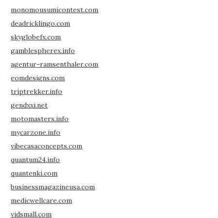
monomousumicontest.com
deadricklingo.com
skyglobefx.com
gamblespherex.info
agentur-ramsenthaler.com
eomdesigns.com
triptrekker.info
gendxxi.net
motomasters.info
mycarzone.info
vibecasaconcepts.com
quantum24.info
quantenki.com
businessmagazineusa.com
medicwellcare.com
vidsmall.com