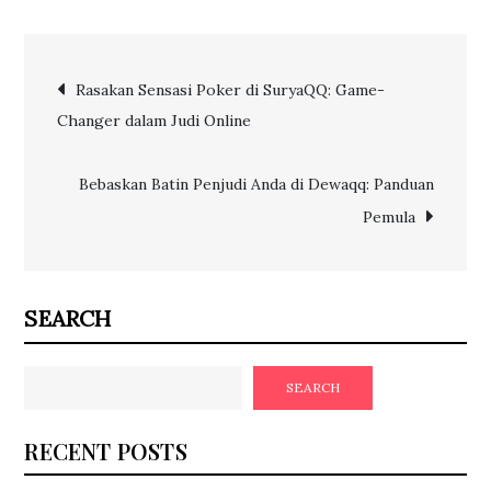
Post
Rasakan Sensasi Poker di SuryaQQ: Game-
Changer dalam Judi Online
navigation
Bebaskan Batin Penjudi Anda di Dewaqq: Panduan
Pemula
SEARCH
SEARCH
RECENT POSTS