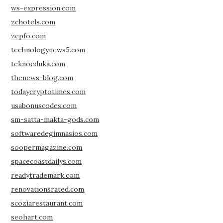
ws-expression.com
zchotels.com
zepfo.com
technologynews5.com
teknoeduka.com
thenews-blog.com
todaycryptotimes.com
usabonuscodes.com
sm-satta-makta-gods.com
softwaredegimnasios.com
soopermagazine.com
spacecoastdailys.com
readytrademark.com
renovationsrated.com
scoziarestaurant.com
seohart.com