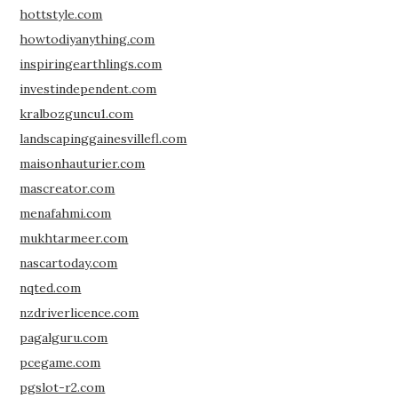
hottstyle.com
howtodiyanything.com
inspiringearthlings.com
investindependent.com
kralbozguncu1.com
landscapinggainesvillefl.com
maisonhauturier.com
mascreator.com
menafahmi.com
mukhtarmeer.com
nascartoday.com
nqted.com
nzdriverlicence.com
pagalguru.com
pcegame.com
pgslot-r2.com