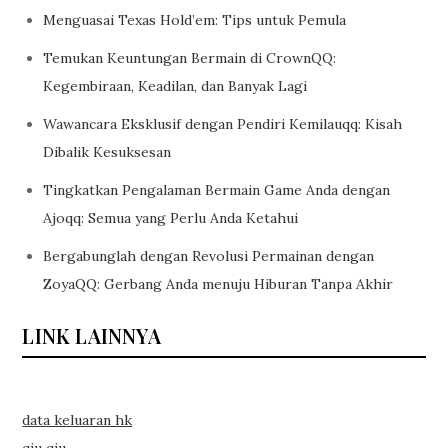
Menguasai Texas Hold’em: Tips untuk Pemula
Temukan Keuntungan Bermain di CrownQQ:
Kegembiraan, Keadilan, dan Banyak Lagi
Wawancara Eksklusif dengan Pendiri Kemilauqq: Kisah
Dibalik Kesuksesan
Tingkatkan Pengalaman Bermain Game Anda dengan
Ajoqq: Semua yang Perlu Anda Ketahui
Bergabunglah dengan Revolusi Permainan dengan
ZoyaQQ: Gerbang Anda menuju Hiburan Tanpa Akhir
LINK LAINNYA
data keluaran hk