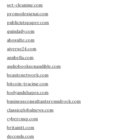
set-cleaning.com
promodesignai.com
publicistspaper.com
quindaily.com
abosulte.com
aiverse24.com
anubella.com
audiobooksonaudible.com
beautenetwork.com
bitcoin-tracing.com
bodyandshapes.com
businessconsultantsroundrock.com
classicglobalnews.com
cybercusp.com
britaintt.com
deconds.com