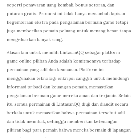
seperti penawaran uang kembali, bonus setoran, dan
putaran gratis. Promosi ini tidak hanya menambah lapisan
kegembiraan ekstra pada pengalaman bermain game tetapi
juga memberikan pemain peluang untuk menang besar tanpa
mengeluarkan banyak uang.
Alasan lain untuk memilih LintasanQQ sebagai platform
game online pilihan Anda adalah komitmennya terhadap
permainan yang adil dan keamanan. Platform ini
menggunakan teknologi enkripsi canggih untuk melindungi
informasi pribadi dan keuangan pemain, memastikan
pengalaman bermain game mereka aman dan terjamin. Selain
itu, semua permainan di LintasanQQ diuji dan diaudit secara
berkala untuk memastikan bahwa permainan tersebut adil
dan tidak memihak, sehingga memberikan ketenangan
pikiran bagi para pemain bahwa mereka bermain di lapangan