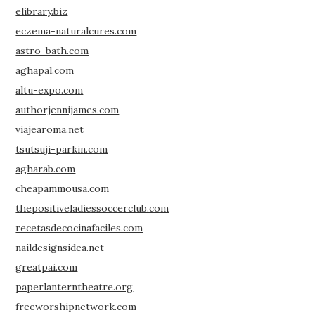
elibrary.biz
eczema-naturalcures.com
astro-bath.com
aghapal.com
altu-expo.com
authorjennijames.com
viajearoma.net
tsutsuji-parkin.com
agharab.com
cheapammousa.com
thepositiveladiessoccerclub.com
recetasdecocinafaciles.com
naildesignsidea.net
greatpai.com
paperlanterntheatre.org
freeworshipnetwork.com