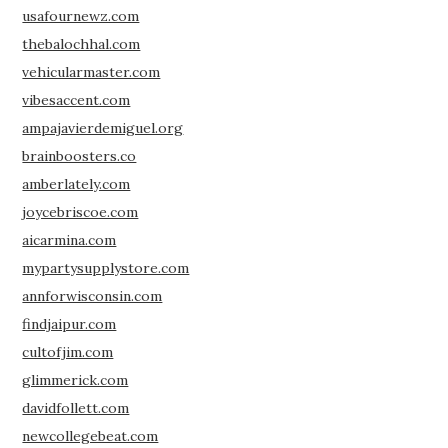
usafournewz.com
thebalochhal.com
vehicularmaster.com
vibesaccent.com
ampajavierdemiguel.org
brainboosters.co
amberlately.com
joycebriscoe.com
aicarmina.com
mypartysupplystore.com
annforwisconsin.com
findjaipur.com
cultofjim.com
glimmerick.com
davidfollett.com
newcollegebeat.com