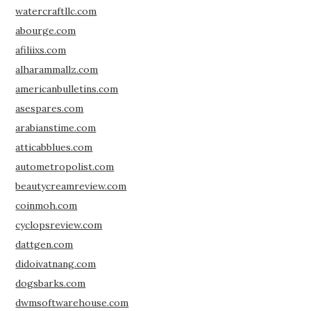
watercraftllc.com
abourge.com
afiliixs.com
alharammallz.com
americanbulletins.com
asespares.com
arabianstime.com
atticabblues.com
autometropolist.com
beautycreamreview.com
coinmoh.com
cyclopsreview.com
dattgen.com
didoivatnang.com
dogsbarks.com
dwmsoftwarehouse.com