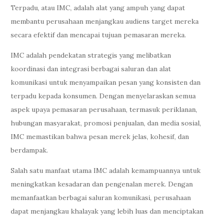
Terpadu, atau IMC, adalah alat yang ampuh yang dapat
membantu perusahaan menjangkau audiens target mereka
secara efektif dan mencapai tujuan pemasaran mereka.
IMC adalah pendekatan strategis yang melibatkan
koordinasi dan integrasi berbagai saluran dan alat
komunikasi untuk menyampaikan pesan yang konsisten dan
terpadu kepada konsumen. Dengan menyelaraskan semua
aspek upaya pemasaran perusahaan, termasuk periklanan,
hubungan masyarakat, promosi penjualan, dan media sosial,
IMC memastikan bahwa pesan merek jelas, kohesif, dan
berdampak.
Salah satu manfaat utama IMC adalah kemampuannya untuk
meningkatkan kesadaran dan pengenalan merek. Dengan
memanfaatkan berbagai saluran komunikasi, perusahaan
dapat menjangkau khalayak yang lebih luas dan menciptakan