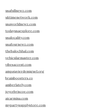
usafullnewz.com
uktimenetwork.com
usaworldnewz.com
todayusaexplore.com
usalocality.com
usafournewz.com
thebalochhal.com
vehicularmaster.com
vibesaccent.com
ampajavierdemiguel.org
brainboosters.co
amberlately.com
joycebriscoe.com
aicarmina.com
mypartysupplystore.com