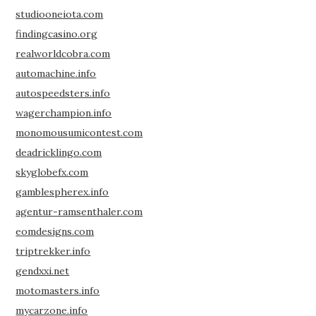
studiooneiota.com
findingcasino.org
realworldcobra.com
automachine.info
autospeedsters.info
wagerchampion.info
monomousumicontest.com
deadricklingo.com
skyglobefx.com
gamblespherex.info
agentur-ramsenthaler.com
eomdesigns.com
triptrekker.info
gendxxi.net
motomasters.info
mycarzone.info