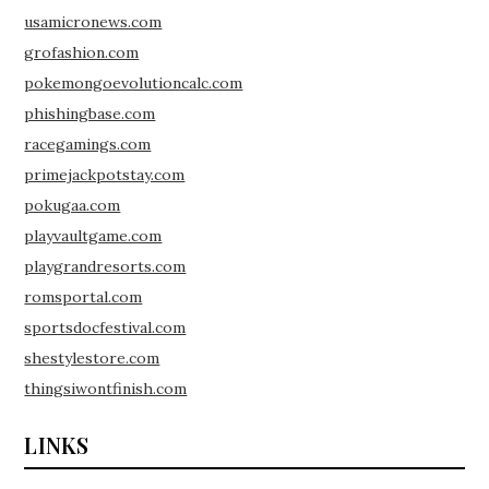
usamicronews.com
grofashion.com
pokemongoevolutioncalc.com
phishingbase.com
racegamings.com
primejackpotstay.com
pokugaa.com
playvaultgame.com
playgrandresorts.com
romsportal.com
sportsdocfestival.com
shestylestore.com
thingsiwontfinish.com
LINKS