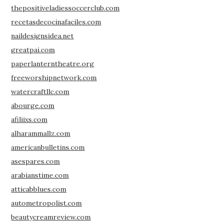
thepositiveladiessoccerclub.com
recetasdecocinafaciles.com
naildesignsidea.net
greatpai.com
paperlanterntheatre.org
freeworshipnetwork.com
watercraftllc.com
abourge.com
afiliixs.com
alharammallz.com
americanbulletins.com
asespares.com
arabianstime.com
atticabblues.com
autometropolist.com
beautycreamreview.com