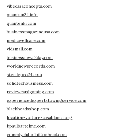
vibecasaconcepts.com
quantum24.info
quantenki.com
businessmagazineusa.com
medicwellcare.com
vidsmall.com
businessnews2day.com
worldnewsrecords.com
sterilepro24.com
solidtechbusiness.com
reviewcardgaming.com
experiencedexpertstowingservice.com
blackheadsshop.com
location-voiture-casablanca.org
kpaulbartelme.com
comedyclubofhiltonhead.com