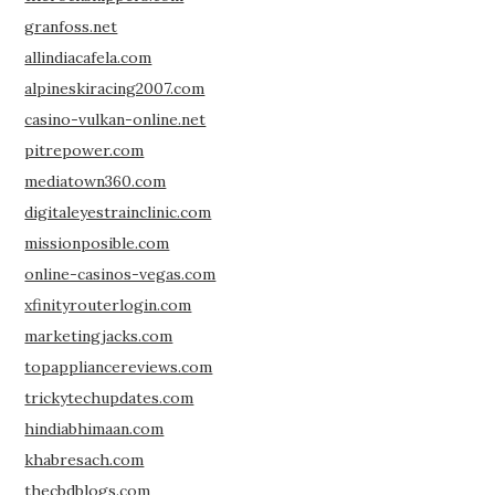
granfoss.net
allindiacafela.com
alpineskiracing2007.com
casino-vulkan-online.net
pitrepower.com
mediatown360.com
digitaleyestrainclinic.com
missionposible.com
online-casinos-vegas.com
xfinityrouterlogin.com
marketingjacks.com
topappliancereviews.com
trickytechupdates.com
hindiabhimaan.com
khabresach.com
thecbdblogs.com