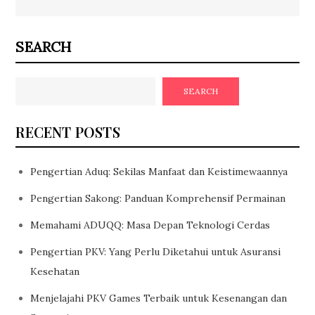
SEARCH
SEARCH
RECENT POSTS
Pengertian Aduq: Sekilas Manfaat dan Keistimewaannya
Pengertian Sakong: Panduan Komprehensif Permainan
Memahami ADUQQ: Masa Depan Teknologi Cerdas
Pengertian PKV: Yang Perlu Diketahui untuk Asuransi
Kesehatan
Menjelajahi PKV Games Terbaik untuk Kesenangan dan