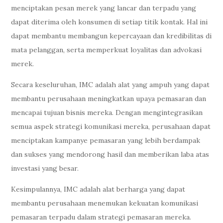
menciptakan pesan merek yang lancar dan terpadu yang
dapat diterima oleh konsumen di setiap titik kontak. Hal ini
dapat membantu membangun kepercayaan dan kredibilitas di
mata pelanggan, serta memperkuat loyalitas dan advokasi
merek.
Secara keseluruhan, IMC adalah alat yang ampuh yang dapat
membantu perusahaan meningkatkan upaya pemasaran dan
mencapai tujuan bisnis mereka. Dengan mengintegrasikan
semua aspek strategi komunikasi mereka, perusahaan dapat
menciptakan kampanye pemasaran yang lebih berdampak
dan sukses yang mendorong hasil dan memberikan laba atas
investasi yang besar.
Kesimpulannya, IMC adalah alat berharga yang dapat
membantu perusahaan menemukan kekuatan komunikasi
pemasaran terpadu dalam strategi pemasaran mereka.