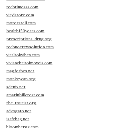
techtimesss.com
virylstore.com
motorstell.com
health150years.com
prescriptions-drug.org
technocrewsolution.com
viraltokvibes.com
vivianebritoimoveis.com
magforbes.net
monkeycap.org
sdenix.net
amarinhillcrest.com
the-tourist.org
advogato.net
isafebag.net
bloombergz.com