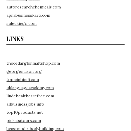
autoresearchchemicals.com
apnabusinesskaro.com
suleckiego.com
LINKS
thecedarglenmaltshop.com
georgemason.org
topicinhindi.com
uklanguageacademy.com
lindehealthcarefree.com
allbusinessjobs.info
top10products.net
pickabatours.com
beastmode-bodybuilding.com