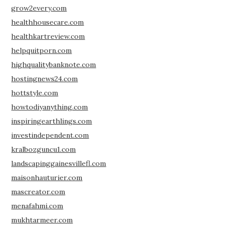
grow2every.com
healthhousecare.com
healthkartreview.com
helpquitporn.com
highqualitybanknote.com
hostingnews24.com
hottstyle.com
howtodiyanything.com
inspiringearthlings.com
investindependent.com
kralbozguncu1.com
landscapinggainesvillefl.com
maisonhauturier.com
mascreator.com
menafahmi.com
mukhtarmeer.com