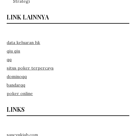
Strategi
LINK LAINNYA
data keluaran hk
qiu qiu
qq
situs poker terpercaya
dominoqq
bandarqq
poker online
LINKS
saucyukiah.com