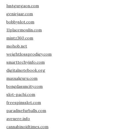
lustgurgaon.com
geniejaar.com
bobbyslot.com
11placemoulin.com
mintz360.com
mohob.net
weightlossprodigy.com
smarttechyinfo.com
digitalnotebook.org
maxualguru.com
bongdasuncity.com
slot-pachi.com
freespinsslot.com
paradisefurballs.com
aveuere.info
cannabinoidtimes.com