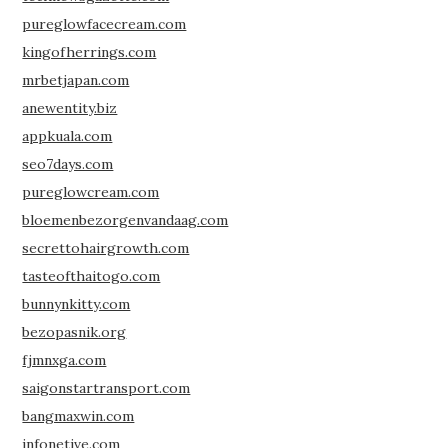
pureglowfacecream.com
kingofherrings.com
mrbetjapan.com
anewentity.biz
appkuala.com
seo7days.com
pureglowcream.com
bloemenbezorgenvandaag.com
secrettohairgrowth.com
tasteofthaitogo.com
bunnynkitty.com
bezopasnik.org
fjmnxga.com
saigonstartransport.com
bangmaxwin.com
infonetive.com