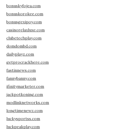
bonuskyfojea.com
bonuskorokee.com
bonusgexipoy.com
casinorelaxluxe.com
clubetechplay.com
domdombd.com
dailyplayz.com
getprocrackhere.com
fastinnews.com
fannybanny.com
ifinitymarketer.com
jackpotkoning.com
modlinknetworks.com
longtimenewz.com
luckysportss.com
luckpeakplay.com