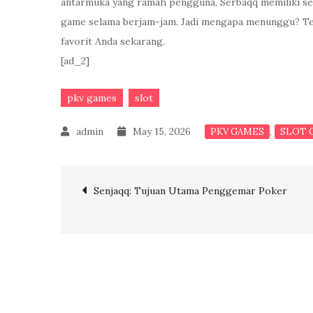
antarmuka yang ramah pengguna, Serbaqq memiliki s
game selama berjam-jam. Jadi mengapa menunggu? Te
favorit Anda sekarang.
[ad_2]
pkv games
slot
May 15, 2026
,
PKV GAMES
SLOT 
Post
Senjaqq: Tujuan Utama Penggemar Poker
navigation