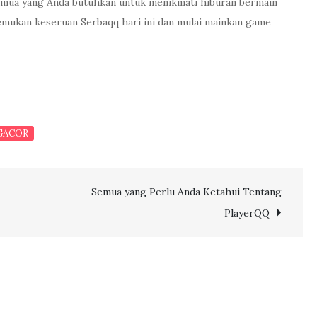
emua yang Anda butuhkan untuk menikmati hiburan bermain
mukan keseruan Serbaqq hari ini dan mulai mainkan game
GACOR
Semua yang Perlu Anda Ketahui Tentang
PlayerQQ