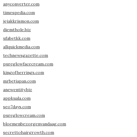
anyconverter.com
timespedia.com
jejakkrismon.com
diemthole.biz
ufabetkk.com
allquickmedia.com
technewsgazette.com
pureglowfacecream.com
kingofherrings.com
mrbetjapan.com
anewentity.biz
appkuala.com
seo7days.com
pureglowcream.com
bloemenbezorgenvandaag.com
secrettohairgrowth.com