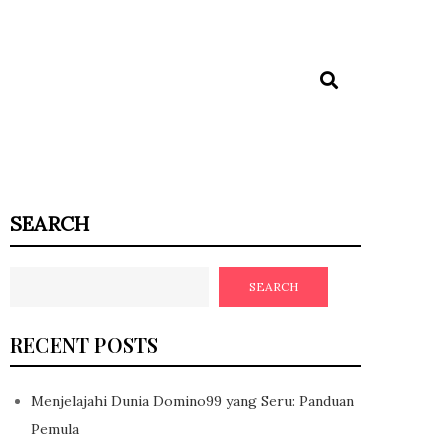
h
peluang menang besar dengan cara yang praktis.
SEARCH
SEARCH
RECENT POSTS
Menjelajahi Dunia Domino99 yang Seru: Panduan
Pemula