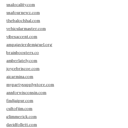
usalocality.com
usafournewz.com
thebalochhal.com
vehicularmaster.com
vibesaccent.com
ampajavierdemiguel.org
brainboosters.co
amberlately.com
joycebriscoe.com
aicarmina.com
mypartysupplystore.com
annforwisconsin.com
findjaipur.com
cultofjim.com
glimmerick.com
davidfollett.com