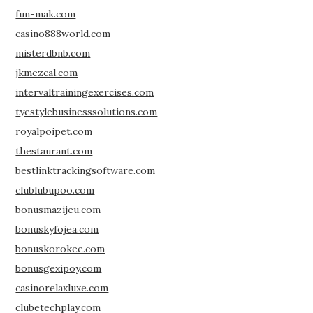
fun-mak.com
casino888world.com
misterdbnb.com
jkmezcal.com
intervaltrainingexercises.com
tyestylebusinesssolutions.com
royalpoipet.com
thestaurant.com
bestlinktrackingsoftware.com
clublubupoo.com
bonusmazijeu.com
bonuskyfojea.com
bonuskorokee.com
bonusgexipoy.com
casinorelaxluxe.com
clubetechplay.com