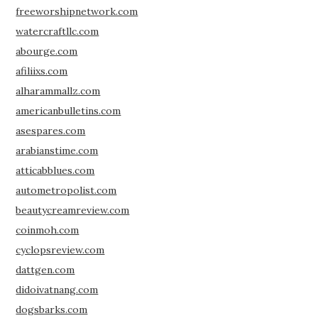
freeworshipnetwork.com
watercraftllc.com
abourge.com
afiliixs.com
alharammallz.com
americanbulletins.com
asespares.com
arabianstime.com
atticabblues.com
autometropolist.com
beautycreamreview.com
coinmoh.com
cyclopsreview.com
dattgen.com
didoivatnang.com
dogsbarks.com