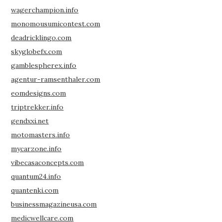
wagerchampion.info
monomousumicontest.com
deadricklingo.com
skyglobefx.com
gamblespherex.info
agentur-ramsenthaler.com
eomdesigns.com
triptrekker.info
gendxxi.net
motomasters.info
mycarzone.info
vibecasaconcepts.com
quantum24.info
quantenki.com
businessmagazineusa.com
medicwellcare.com