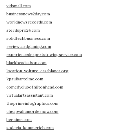
vidsmall.com
businessnews2day.com
worldnewsrecords.com
sterilepro24.com
solidtechbusiness.com
reviewcardgaming.com
experiencedexpertstowingservice.com
blackheadsshop.com
location-voiture-casablanca.org
kpaulbartelme.com
comedyclubofhiltonhead.com
virtualartsassistant.com
theprimeinfographics.com
cheapvaliumordernow.com
beenime.com
sodecia-kemmerich.com