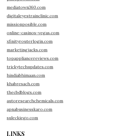
mediatown360.com
digitaleyestrainclinic.com
missionposible.com
online-casinos-vegas.com
xfinityrouterlogin.com
marketingjacks.com
topappliancereviews.com
trickytechupdates.com
hindiabhimaan.com
khabresach.com
thecbdblogs.com
autoresearchchemicals.com
apnabusinesskaro.com
suleckiego.com
LINKS