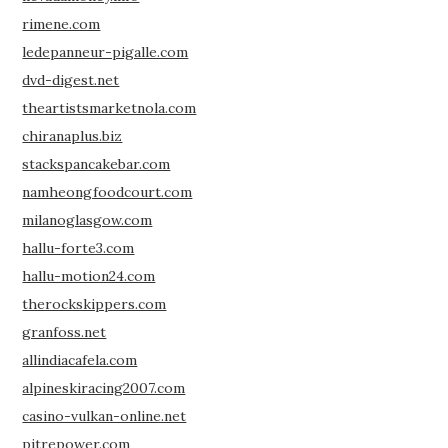
rimene.com
ledepanneur-pigalle.com
dvd-digest.net
theartistsmarketnola.com
chiranaplus.biz
stackspancakebar.com
namheongfoodcourt.com
milanoglasgow.com
hallu-forte3.com
hallu-motion24.com
therockskippers.com
granfoss.net
allindiacafela.com
alpineskiracing2007.com
casino-vulkan-online.net
pitrepower.com