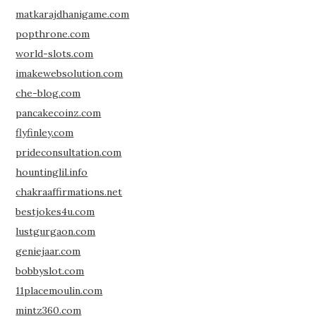
matkarajdhanigame.com
popthrone.com
world-slots.com
imakewebsolution.com
che-blog.com
pancakecoinz.com
flyfinley.com
prideconsultation.com
hountinglil.info
chakraaffirmations.net
bestjokes4u.com
lustgurgaon.com
geniejaar.com
bobbyslot.com
11placemoulin.com
mintz360.com