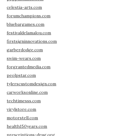
celestia-arts.com
forumchampions.com
bluebargames.com
festivaldelamalou.com
firstsigninnovations.com
garberdodge.com
swim-wears.com
forgrantedmedia.com
peolpstar.com
tylerscustomdesign.com
carworksonline.com
techtimesss.com
virylstore.com
motorstell.com
health150years.com
prescriptions-drug.org