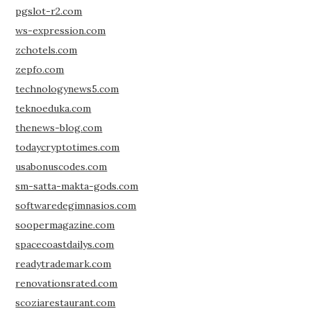
pgslot-r2.com
ws-expression.com
zchotels.com
zepfo.com
technologynews5.com
teknoeduka.com
thenews-blog.com
todaycryptotimes.com
usabonuscodes.com
sm-satta-makta-gods.com
softwaredegimnasios.com
soopermagazine.com
spacecoastdailys.com
readytrademark.com
renovationsrated.com
scoziarestaurant.com