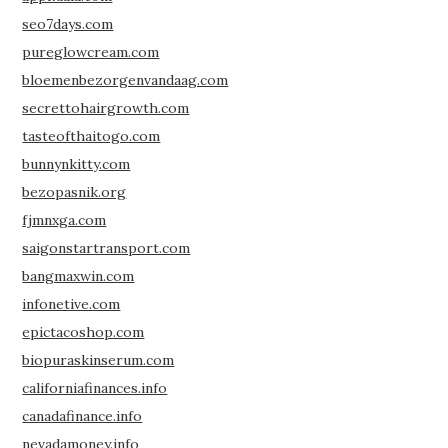
seo7days.com
pureglowcream.com
bloemenbezorgenvandaag.com
secrettohairgrowth.com
tasteofthaitogo.com
bunnynkitty.com
bezopasnik.org
fjmnxga.com
saigonstartransport.com
bangmaxwin.com
infonetive.com
epictacoshop.com
biopuraskinserum.com
californiafinances.info
canadafinance.info
nevadamoney.info