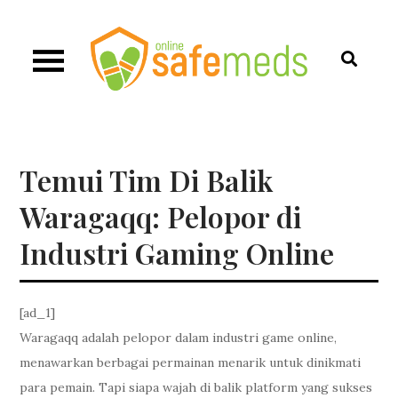
Skip
to
content
Slot Gacor Deposit Pulsa:
Mainkan slot gacor dengan deposit pulsa dari
kenyamanan rumah Anda. Nikmati kemudahan
Mainkan Slot dengan Mudah
bertransaksi dan peluang menang besar dengan
cara yang praktis.
dari Rumah
Temui Tim Di Balik
Waragaqq: Pelopor di
Industri Gaming Online
[ad_1]
Waragaqq adalah pelopor dalam industri game online,
menawarkan berbagai permainan menarik untuk dinikmati
para pemain. Tapi siapa wajah di balik platform yang sukses