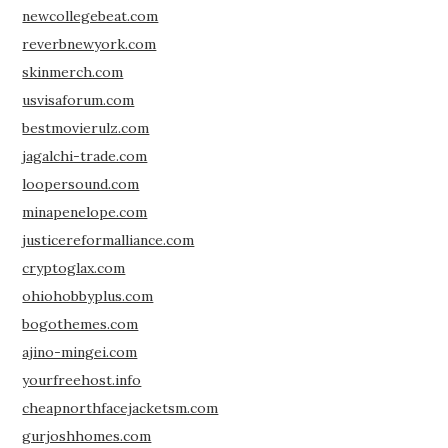
newcollegebeat.com
reverbnewyork.com
skinmerch.com
usvisaforum.com
bestmovierulz.com
jagalchi-trade.com
loopersound.com
minapenelope.com
justicereformalliance.com
cryptoglax.com
ohiohobbyplus.com
bogothemes.com
ajino-mingei.com
yourfreehost.info
cheapnorthfacejacketsm.com
gurjoshhomes.com