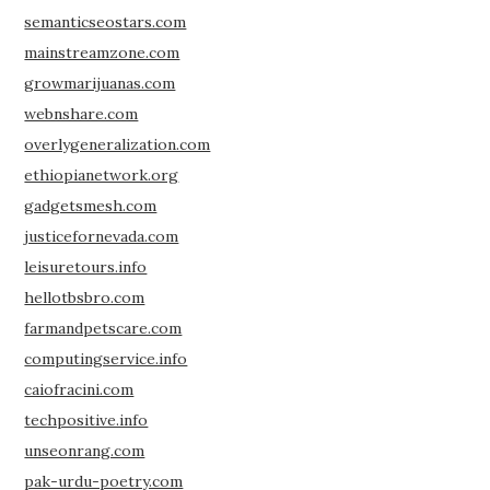
semanticseostars.com
mainstreamzone.com
growmarijuanas.com
webnshare.com
overlygeneralization.com
ethiopianetwork.org
gadgetsmesh.com
justicefornevada.com
leisuretours.info
hellotbsbro.com
farmandpetscare.com
computingservice.info
caiofracini.com
techpositive.info
unseonrang.com
pak-urdu-poetry.com