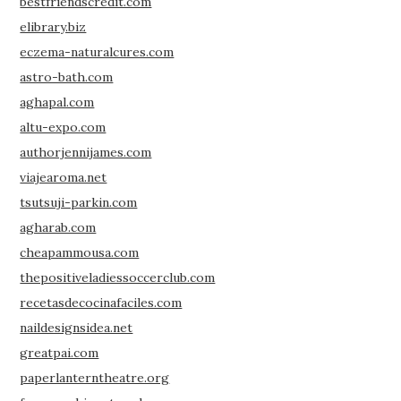
bestfriendscredit.com
elibrary.biz
eczema-naturalcures.com
astro-bath.com
aghapal.com
altu-expo.com
authorjennijames.com
viajearoma.net
tsutsuji-parkin.com
agharab.com
cheapammousa.com
thepositiveladiessoccerclub.com
recetasdecocinafaciles.com
naildesignsidea.net
greatpai.com
paperlanterntheatre.org