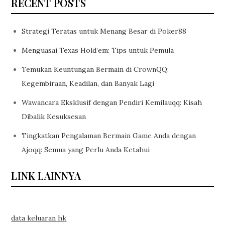
RECENT POSTS
Strategi Teratas untuk Menang Besar di Poker88
Menguasai Texas Hold’em: Tips untuk Pemula
Temukan Keuntungan Bermain di CrownQQ:
Kegembiraan, Keadilan, dan Banyak Lagi
Wawancara Eksklusif dengan Pendiri Kemilauqq: Kisah
Dibalik Kesuksesan
Tingkatkan Pengalaman Bermain Game Anda dengan
Ajoqq: Semua yang Perlu Anda Ketahui
LINK LAINNYA
data keluaran hk