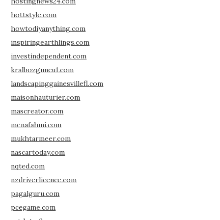
hostingnews24.com
hottstyle.com
howtodiyanything.com
inspiringearthlings.com
investindependent.com
kralbozguncu1.com
landscapinggainesvillefl.com
maisonhauturier.com
mascreator.com
menafahmi.com
mukhtarmeer.com
nascartoday.com
nqted.com
nzdriverlicence.com
pagalguru.com
pcegame.com