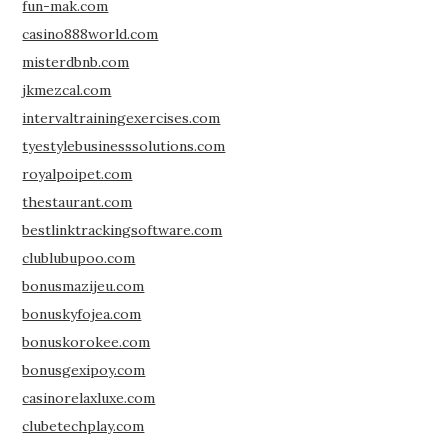
fun-mak.com
casino888world.com
misterdbnb.com
jkmezcal.com
intervaltrainingexercises.com
tyestylebusinesssolutions.com
royalpoipet.com
thestaurant.com
bestlinktrackingsoftware.com
clublubupoo.com
bonusmazijeu.com
bonuskyfojea.com
bonuskorokee.com
bonusgexipoy.com
casinorelaxluxe.com
clubetechplay.com