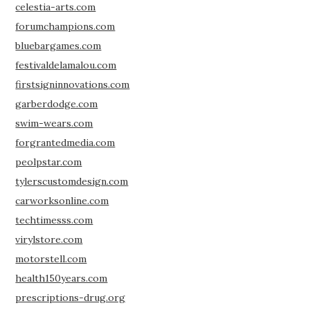
celestia-arts.com
forumchampions.com
bluebargames.com
festivaldelamalou.com
firstsigninnovations.com
garberdodge.com
swim-wears.com
forgrantedmedia.com
peolpstar.com
tylerscustomdesign.com
carworksonline.com
techtimesss.com
virylstore.com
motorstell.com
health150years.com
prescriptions-drug.org