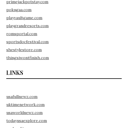
primejackpotstay.com
pokugaa.com
playvaultgame.com
playgrandresorts.com
romsportal.com
sportsdocfestival.com
shestylestore.com
thingsiwontfinish.com
LINKS
usafullnewz.com
uktimenetwork.com
usaworldnewz.com
todayusaexplore.com