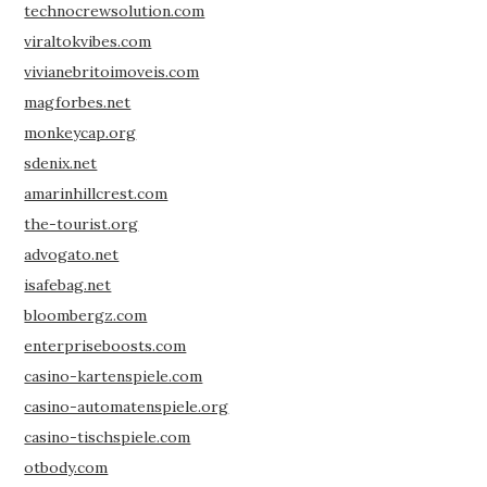
technocrewsolution.com
viraltokvibes.com
vivianebritoimoveis.com
magforbes.net
monkeycap.org
sdenix.net
amarinhillcrest.com
the-tourist.org
advogato.net
isafebag.net
bloombergz.com
enterpriseboosts.com
casino-kartenspiele.com
casino-automatenspiele.org
casino-tischspiele.com
otbody.com