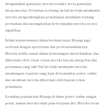
menganalisis gameplay mereka sendiri, serta gameplay
lawan mereka. Perhatian terhadap detail ini telah membantu
mereka mengembangkan pemahaman mendalam tentang
permainan dan meningkatkan keterampilan mereka secara
signifikan.
Selain kepiawaiannya dalam bermain meja, Mejaqq juga
terkenal dengan sportivitas dan profesionalismenya.
Mereka selalu ramah dalam kemenangan dan kekalahan, dan
dihormati oleh rekan-rekan mereka karena integritas dan
permainan yang adil. Hal ini telah membantu mereka
membangun reputasi yang kuat di komunitas poker online,
dan membuat mereka dihormati oleh banyak rekan
pemainnya.
Kenaikan popularitas Mejaqq di dunia poker online sangat
pesat, namun mereka tidak puas berpuas diri. Mereka terus