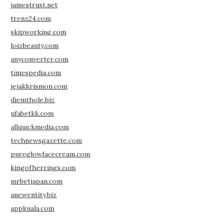
jamestrust.net
trenz24.com
skipworking.com
loizbeauty.com
anyconverter.com
timespedia.com
jejakkrismon.com
diemthole.biz
ufabetkk.com
allquickmedia.com
technewsgazette.com
pureglowfacecream.com
kingofherrings.com
mrbetjapan.com
anewentity.biz
appkuala.com