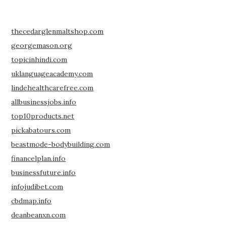
thecedarglenmaltshop.com
georgemason.org
topicinhindi.com
uklanguageacademy.com
lindehealthcarefree.com
allbusinessjobs.info
top10products.net
pickabatours.com
beastmode-bodybuilding.com
financelplan.info
businessfuture.info
infojudibet.com
cbdmap.info
deanbeanxn.com