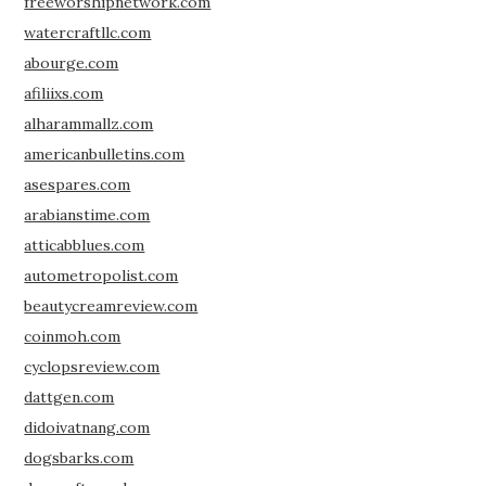
freeworshipnetwork.com
watercraftllc.com
abourge.com
afiliixs.com
alharammallz.com
americanbulletins.com
asespares.com
arabianstime.com
atticabblues.com
autometropolist.com
beautycreamreview.com
coinmoh.com
cyclopsreview.com
dattgen.com
didoivatnang.com
dogsbarks.com