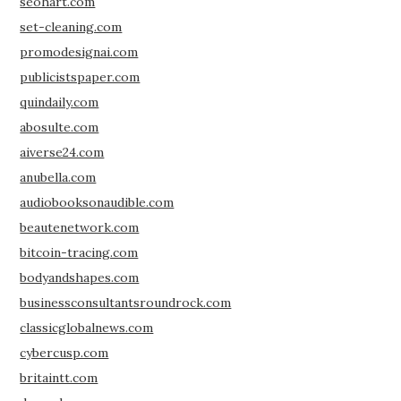
seohart.com
set-cleaning.com
promodesignai.com
publicistspaper.com
quindaily.com
abosulte.com
aiverse24.com
anubella.com
audiobooksonaudible.com
beautenetwork.com
bitcoin-tracing.com
bodyandshapes.com
businessconsultantsroundrock.com
classicglobalnews.com
cybercusp.com
britaintt.com