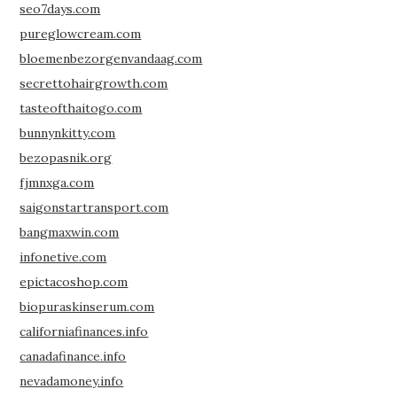
seo7days.com
pureglowcream.com
bloemenbezorgenvandaag.com
secrettohairgrowth.com
tasteofthaitogo.com
bunnynkitty.com
bezopasnik.org
fjmnxga.com
saigonstartransport.com
bangmaxwin.com
infonetive.com
epictacoshop.com
biopuraskinserum.com
californiafinances.info
canadafinance.info
nevadamoney.info