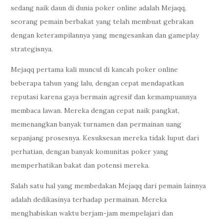
sedang naik daun di dunia poker online adalah Mejaqq,
seorang pemain berbakat yang telah membuat gebrakan
dengan keterampilannya yang mengesankan dan gameplay
strategisnya.
Mejaqq pertama kali muncul di kancah poker online
beberapa tahun yang lalu, dengan cepat mendapatkan
reputasi karena gaya bermain agresif dan kemampuannya
membaca lawan. Mereka dengan cepat naik pangkat,
memenangkan banyak turnamen dan permainan uang
sepanjang prosesnya. Kesuksesan mereka tidak luput dari
perhatian, dengan banyak komunitas poker yang
memperhatikan bakat dan potensi mereka.
Salah satu hal yang membedakan Mejaqq dari pemain lainnya
adalah dedikasinya terhadap permainan. Mereka
menghabiskan waktu berjam-jam mempelajari dan