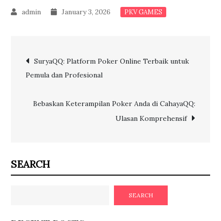
January 3, 2026
PKV GAMES
Post
SuryaQQ: Platform Poker Online Terbaik untuk
Pemula dan Profesional
navigation
Bebaskan Keterampilan Poker Anda di CahayaQQ:
Ulasan Komprehensif
SEARCH
SEARCH