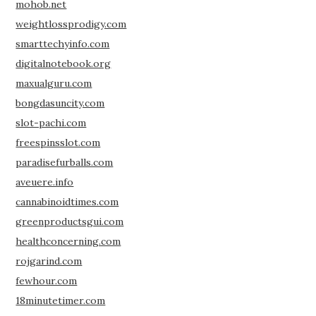
mohob.net
weightlossprodigy.com
smarttechyinfo.com
digitalnotebook.org
maxualguru.com
bongdasuncity.com
slot-pachi.com
freespinsslot.com
paradisefurballs.com
aveuere.info
cannabinoidtimes.com
greenproductsgui.com
healthconcerning.com
rojgarind.com
fewhour.com
18minutetimer.com