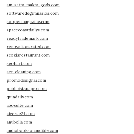
sm-satta-makta-gods.com
softwaredegimnasios.com
soopermagazine.com
spacecoastdailys.com
readytrademark.com
renovationsrated.com
scoziarestaurant.com
seohart.com
set-cleaning.com
promodesignai.com
publicistspaper.com
quindaily.com
abosulte.com
aiverse24.com
anubella.com
audiobooksonaudible.com