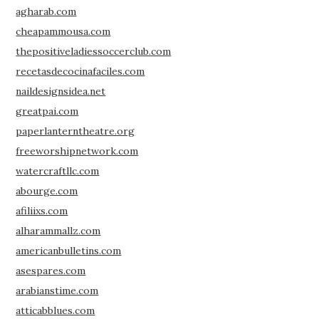
agharab.com
cheapammousa.com
thepositiveladiessoccerclub.com
recetasdecocinafaciles.com
naildesignsidea.net
greatpai.com
paperlanterntheatre.org
freeworshipnetwork.com
watercraftllc.com
abourge.com
afiliixs.com
alharammallz.com
americanbulletins.com
asespares.com
arabianstime.com
atticabblues.com