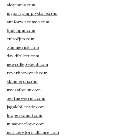
aicarmina.com
mypartysupplystore.com
annforwisconsin.com
findjaipur.com
cultofjim.com
glimmerick.com
davidfollett.com
newcollegebeat.com
reverbnewyork.com
skinmerch.com
usvisaforum.com
bestmovierulz.com
jagalchi-trade.com
loopersound.com
minapenelope.com
justicereformalliance.com