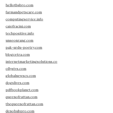
hellotbsbro.com
farmandpetscare.com
computingservice.info
caiofracini.com
techpositive.info
unseonrang.com
pak-urdu-poetry.com
blogcetra.com
internetmarketingsolutions.co
ollystvs.com
globalnewscx.com
dogslives.com
pdfbookplanet.com
queenofrattan.com
thequeenofrattan.com
denohubpro.com