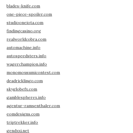
blades-knife.com
one-piece-spoiler.com
studiooneiota.com
findingcasino.org
realworldcobra.com
automachine.info
autospeedsters.info
wagerchampion.info
monomousumicontest.com
deadricklingo.com
skyglobefx.com
gamblespherex.info
agentur-ramsenthaler.com
eomdesigns.com
triptrekker.info
gendxxi.net