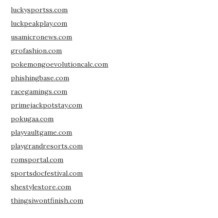
luckysportss.com
luckpeakplay.com
usamicronews.com
grofashion.com
pokemongoevolutioncalc.com
phishingbase.com
racegamings.com
primejackpotstay.com
pokugaa.com
playvaultgame.com
playgrandresorts.com
romsportal.com
sportsdocfestival.com
shestylestore.com
thingsiwontfinish.com