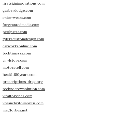
firstsigninnovations.com
garberdodge.com
swim-wears.com
forgrantedmedia.com
peolpstar.com
tylerscustomdesign.com
carworksonline.com
techtimesss.com
virylstore.com
motorstell.com
health150years.com
prescriptions-drug.org
technocrewsolution.com
viraltokvibes.com
vivianebritoimoveis.com
magforbes.net