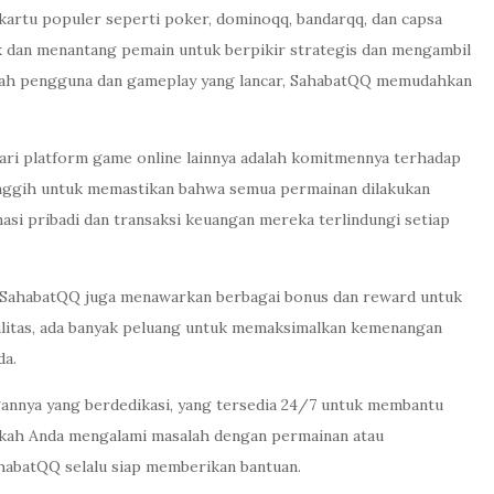
artu populer seperti poker, dominoqq, bandarqq, dan capsa
 dan menantang pemain untuk berpikir strategis dan mengambil
mah pengguna dan gameplay yang lancar, SahabatQQ memudahkan
ari platform game online lainnya adalah komitmennya terhadap
 canggih untuk memastikan bahwa semua permainan dilakukan
asi pribadi dan transaksi keuangan mereka terlindungi setiap
, SahabatQQ juga menawarkan berbagai bonus dan reward untuk
litas, ada banyak peluang untuk memaksimalkan kemenangan
da.
nnya yang berdedikasi, yang tersedia 24/7 untuk membantu
akah Anda mengalami masalah dengan permainan atau
ahabatQQ selalu siap memberikan bantuan.