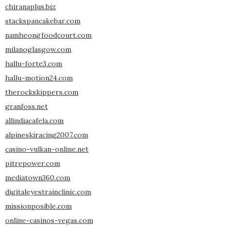
chiranaplus.biz
stackspancakebar.com
namheongfoodcourt.com
milanoglasgow.com
hallu-forte3.com
hallu-motion24.com
therockskippers.com
granfoss.net
allindiacafela.com
alpineskiracing2007.com
casino-vulkan-online.net
pitrepower.com
mediatown360.com
digitaleyestrainclinic.com
missionposible.com
online-casinos-vegas.com