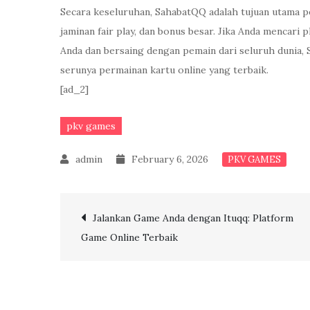
Secara keseluruhan, SahabatQQ adalah tujuan utama p
jaminan fair play, dan bonus besar. Jika Anda mencari
Anda dan bersaing dengan pemain dari seluruh dunia, 
serunya permainan kartu online yang terbaik.
[ad_2]
pkv games
February 6, 2026
PKV GAMES
Post
Jalankan Game Anda dengan Ituqq: Platform
Game Online Terbaik
navigation