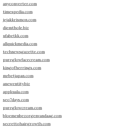
anyconverter.com
timespedia.com
jejakkrismon.com
diemthole.biz
ufabetkk.com
allquickmedia.com
technewsgazette.com
pureglowfacecream.com
kingofherrings.com
mrbetjapan.com
anewentity.biz
appkuala.com
seo7days.com
pureglowcream.com
bloemenbezorgenvandaag.com
secrettohairgrowth.com