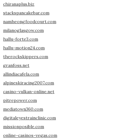
chiranaplus.biz
stackspancakebar.com
namheongfoodcourt.com
milanoglasgow.com
hallu-forte3.com
hallu-motion24.com
therockskippers.com
granfoss.net
allindiacafela.com
alpineskiracing2007.com
casino-vulkan-online.net
pitrepower.com
mediatown360.com
digitaleyestrainclinic.com
missionposible.com
online-casinos-vegas.com