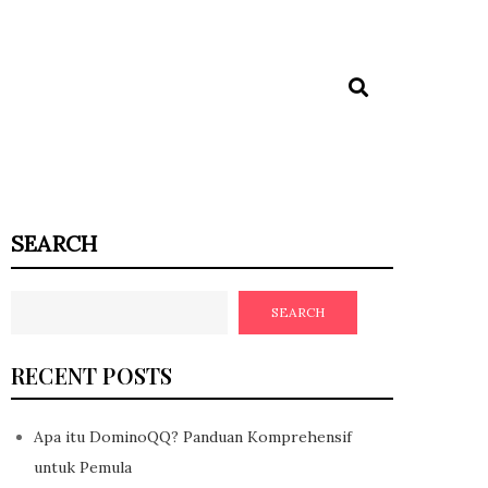
h
peluang menang besar dengan cara yang praktis.
SEARCH
SEARCH
RECENT POSTS
Apa itu DominoQQ? Panduan Komprehensif
untuk Pemula