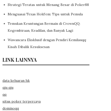
Strategi Teratas untuk Menang Besar di Poker88
Menguasai Texas Hold’em: Tips untuk Pemula
Temukan Keuntungan Bermain di CrownQQ:
Kegembiraan, Keadilan, dan Banyak Lagi
Wawancara Eksklusif dengan Pendiri Kemilauqq:
Kisah Dibalik Kesuksesan
LINK LAINNYA
data keluaran hk
qiu qiu
qq
situs poker terpercaya
dominoqq