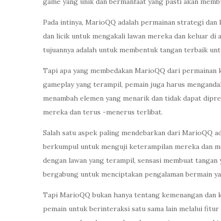
game yang unik dan bermanfaat yang pasti akan membu
Pada intinya, MarioQQ adalah permainan strategi dan
dan licik untuk mengakali lawan mereka dan keluar di 
tujuannya adalah untuk membentuk tangan terbaik un
Tapi apa yang membedakan MarioQQ dari permainan kar
gameplay yang terampil, pemain juga harus mengand
menambah elemen yang menarik dan tidak dapat dipred
mereka dan terus -menerus terlibat.
Salah satu aspek paling mendebarkan dari MarioQQ ada
berkumpul untuk menguji keterampilan mereka dan meli
dengan lawan yang terampil, sensasi membuat tangan
bergabung untuk menciptakan pengalaman bermain ya
Tapi MarioQQ bukan hanya tentang kemenangan dan k
pemain untuk berinteraksi satu sama lain melalui fitu