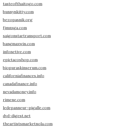
tasteofthaitogo.com
bunnynkitty.com
bezopasnik.org
fjmnxga.com
saigonstartransport.com
bangmaxwin.com
infonetive.com
epictacoshop.com
biopuraskinserum.com
californiafinances.info
canadafinance.info
nevadamoney.info
rimene.com
ledepanneur-pigalle.com
dvd-digest.net
theartistsmarketnola.com