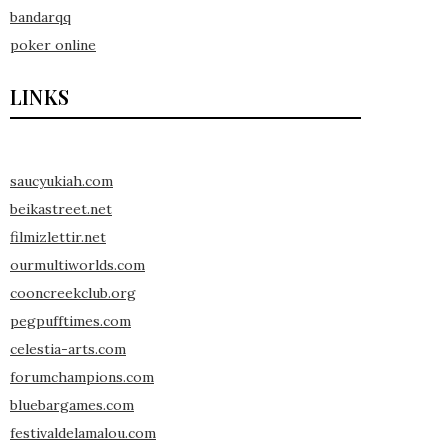
bandarqq
poker online
LINKS
saucyukiah.com
beikastreet.net
filmizlettir.net
ourmultiworlds.com
cooncreekclub.org
pegpufftimes.com
celestia-arts.com
forumchampions.com
bluebargames.com
festivaldelamalou.com