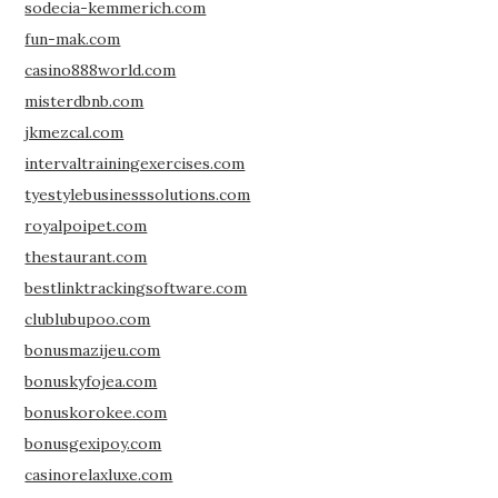
sodecia-kemmerich.com
fun-mak.com
casino888world.com
misterdbnb.com
jkmezcal.com
intervaltrainingexercises.com
tyestylebusinesssolutions.com
royalpoipet.com
thestaurant.com
bestlinktrackingsoftware.com
clublubupoo.com
bonusmazijeu.com
bonuskyfojea.com
bonuskorokee.com
bonusgexipoy.com
casinorelaxluxe.com