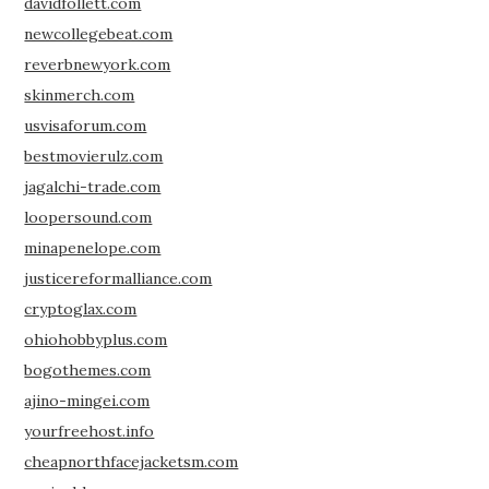
davidfollett.com
newcollegebeat.com
reverbnewyork.com
skinmerch.com
usvisaforum.com
bestmovierulz.com
jagalchi-trade.com
loopersound.com
minapenelope.com
justicereformalliance.com
cryptoglax.com
ohiohobbyplus.com
bogothemes.com
ajino-mingei.com
yourfreehost.info
cheapnorthfacejacketsm.com