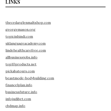
LINKS
thecedarglenmaltshop.com
georgemason.org
topicinhindi.com
uklanguageacademy.com
lindehealthcarefree.com
allbusinessjobs.info
top10products.net
pickabatours.com
beastmode-bodybuilding.com
financelplan.info
businessfuture.info
infojudibet.com
cbdmap.info