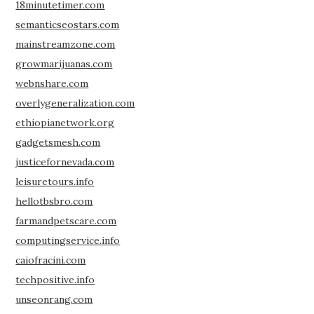
18minutetimer.com
semanticseostars.com
mainstreamzone.com
growmarijuanas.com
webnshare.com
overlygeneralization.com
ethiopianetwork.org
gadgetsmesh.com
justicefornevada.com
leisuretours.info
hellotbsbro.com
farmandpetscare.com
computingservice.info
caiofracini.com
techpositive.info
unseonrang.com