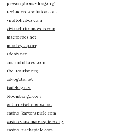
prescriptions-drug.org
technocrewsolution.com
viraltokvibes.com
vivianebritoimoveis.com
magforbes.net
monkeycap.org
sdenix.net
amarinhillcrest.com
the-tourist.org
advogato.net
isafebag.net
bloombergz.com
enterpriseboosts.com
casino-kartenspiele.com
casino-automatenspiele.org
casino-tischspiele.com