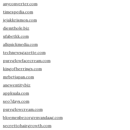
anyconverter.com
timespedia.com
jejakkrismon.com
diemthole.biz
ufabetkk.com
allquickmedia.com
technewsgazette.com
pureglowfacecream.com
kingofherrings.com
mrbetjapan.com
anewentity.biz
appkuala.com
seo7days.com
pureglowcream.com
bloemenbezorgenvandaag.com
secrettohairgrowth.com