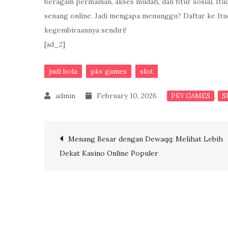
beragam permainan, akses mudah, dan fitur sosial, 
senang online. Jadi mengapa menunggu? Daftar ke Itu
kegembiraannya sendiri!
[ad_2]
judi bola
pkv games
slot
February 10, 2026
,
PKV GAMES
S
Post
Menang Besar dengan Dewaqq: Melihat Lebih
Dekat Kasino Online Populer
navigation