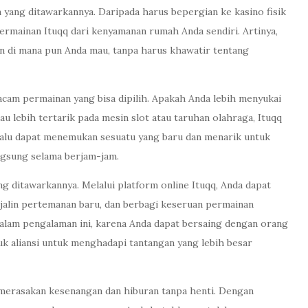
n yang ditawarkannya. Daripada harus bepergian ke kasino fisik
rmainan Ituqq dari kenyamanan rumah Anda sendiri. Artinya,
n di mana pun Anda mau, tanpa harus khawatir tentang
cam permainan yang bisa dipilih. Apakah Anda lebih menyukai
au lebih tertarik pada mesin slot atau taruhan olahraga, Ituqq
elalu dapat menemukan sesuatu yang baru dan menarik untuk
ngsung selama berjam-jam.
ng ditawarkannya. Melalui platform online Ituqq, Anda dapat
njalin pertemanan baru, dan berbagi keseruan permainan
alam pengalaman ini, karena Anda dapat bersaing dengan orang
 aliansi untuk menghadapi tantangan yang lebih besar
k merasakan kesenangan dan hiburan tanpa henti. Dengan