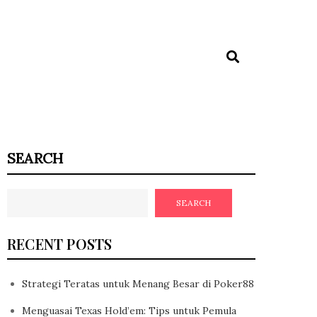
h
peluang menang besar dengan cara yang praktis.
SEARCH
SEARCH
RECENT POSTS
Strategi Teratas untuk Menang Besar di Poker88
Menguasai Texas Hold’em: Tips untuk Pemula