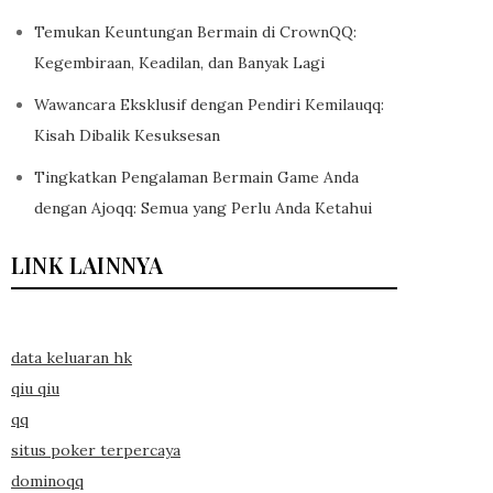
Temukan Keuntungan Bermain di CrownQQ:
Kegembiraan, Keadilan, dan Banyak Lagi
Wawancara Eksklusif dengan Pendiri Kemilauqq:
Kisah Dibalik Kesuksesan
Tingkatkan Pengalaman Bermain Game Anda
dengan Ajoqq: Semua yang Perlu Anda Ketahui
LINK LAINNYA
data keluaran hk
qiu qiu
qq
situs poker terpercaya
dominoqq