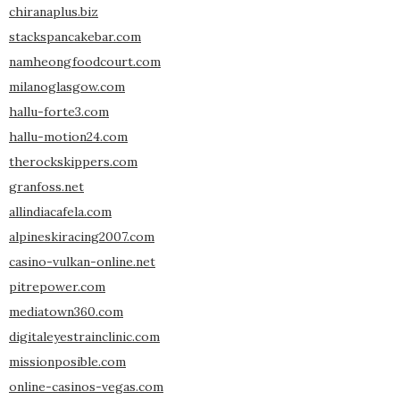
chiranaplus.biz
stackspancakebar.com
namheongfoodcourt.com
milanoglasgow.com
hallu-forte3.com
hallu-motion24.com
therockskippers.com
granfoss.net
allindiacafela.com
alpineskiracing2007.com
casino-vulkan-online.net
pitrepower.com
mediatown360.com
digitaleyestrainclinic.com
missionposible.com
online-casinos-vegas.com