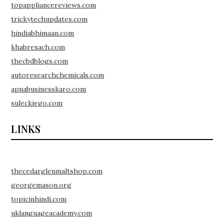
topappliancereviews.com
trickytechupdates.com
hindiabhimaan.com
khabresach.com
thecbdblogs.com
autoresearchchemicals.com
apnabusinesskaro.com
suleckiego.com
LINKS
thecedarglenmaltshop.com
georgemason.org
topicinhindi.com
uklanguageacademy.com