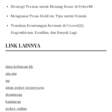
Strategi Teratas untuk Menang Besar di Poker88
Menguasai Texas Hold’em: Tips untuk Pemula
Temukan Keuntungan Bermain di CrownQQ:
Kegembiraan, Keadilan, dan Banyak Lagi
LINK LAINNYA
data keluaran hk
qiu qiu
qq
situs poker terpercaya
dominoqq
bandarqq
poker online