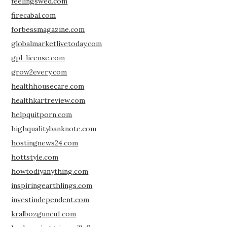
feelingswed.com
firecabal.com
forbessmagazine.com
globalmarketlivetoday.com
gpl-license.com
grow2every.com
healthhousecare.com
healthkartreview.com
helpquitporn.com
highqualitybanknote.com
hostingnews24.com
hottstyle.com
howtodiyanything.com
inspiringearthlings.com
investindependent.com
kralbozguncu1.com