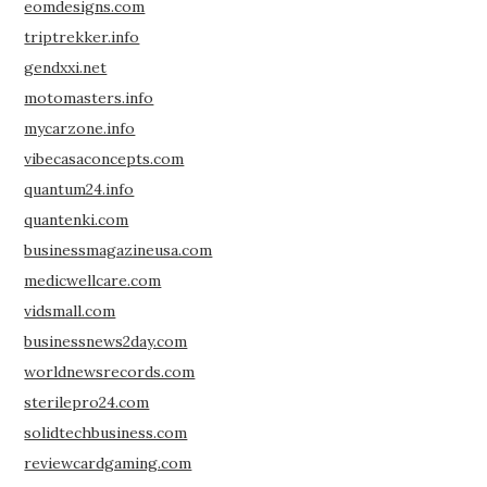
eomdesigns.com
triptrekker.info
gendxxi.net
motomasters.info
mycarzone.info
vibecasaconcepts.com
quantum24.info
quantenki.com
businessmagazineusa.com
medicwellcare.com
vidsmall.com
businessnews2day.com
worldnewsrecords.com
sterilepro24.com
solidtechbusiness.com
reviewcardgaming.com