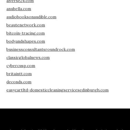
aiverse24.com
anubella.com
audiobooksonaudible.com
beautenetwork.com
bitcoin-tracing.com
bodyandshapes.com
businessconsultantsroundrock.com
classicglobalnews.com
cybercusp.com
britaintt.com
deconds.com
easycartltd-domesticcleaningservicesedinburgh.com