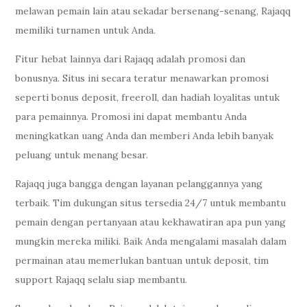
melawan pemain lain atau sekadar bersenang-senang, Rajaqq
memiliki turnamen untuk Anda.
Fitur hebat lainnya dari Rajaqq adalah promosi dan
bonusnya. Situs ini secara teratur menawarkan promosi
seperti bonus deposit, freeroll, dan hadiah loyalitas untuk
para pemainnya. Promosi ini dapat membantu Anda
meningkatkan uang Anda dan memberi Anda lebih banyak
peluang untuk menang besar.
Rajaqq juga bangga dengan layanan pelanggannya yang
terbaik. Tim dukungan situs tersedia 24/7 untuk membantu
pemain dengan pertanyaan atau kekhawatiran apa pun yang
mungkin mereka miliki. Baik Anda mengalami masalah dalam
permainan atau memerlukan bantuan untuk deposit, tim
support Rajaqq selalu siap membantu.