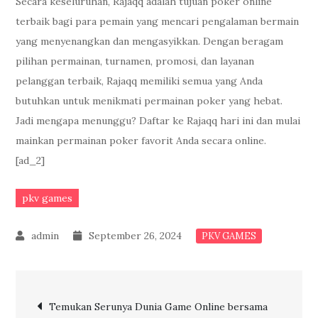
Secara keseluruhan, Rajaqq adalah tujuan poker online
terbaik bagi para pemain yang mencari pengalaman bermain
yang menyenangkan dan mengasyikkan. Dengan beragam
pilihan permainan, turnamen, promosi, dan layanan
pelanggan terbaik, Rajaqq memiliki semua yang Anda
butuhkan untuk menikmati permainan poker yang hebat.
Jadi mengapa menunggu? Daftar ke Rajaqq hari ini dan mulai
mainkan permainan poker favorit Anda secara online.
[ad_2]
pkv games
September 26, 2024
PKV GAMES
Post
Temukan Serunya Dunia Game Online bersama