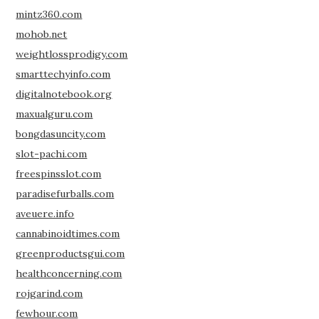
mintz360.com
mohob.net
weightlossprodigy.com
smarttechyinfo.com
digitalnotebook.org
maxualguru.com
bongdasuncity.com
slot-pachi.com
freespinsslot.com
paradisefurballs.com
aveuere.info
cannabinoidtimes.com
greenproductsgui.com
healthconcerning.com
rojgarind.com
fewhour.com