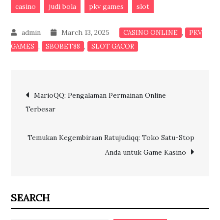
casino
judi bola
pkv games
slot
March 13, 2025
,
CASINO ONLINE
PKV
,
,
GAMES
SBOBET88
SLOT GACOR
Post
MarioQQ: Pengalaman Permainan Online
Terbesar
navigation
Temukan Kegembiraan Ratujudiqq: Toko Satu-Stop
Anda untuk Game Kasino
SEARCH