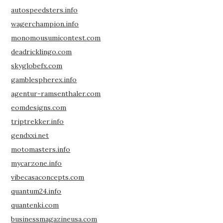
autospeedsters.info
wagerchampion.info
monomousumicontest.com
deadricklingo.com
skyglobefx.com
gamblespherex.info
agentur-ramsenthaler.com
eomdesigns.com
triptrekker.info
gendxxi.net
motomasters.info
mycarzone.info
vibecasaconcepts.com
quantum24.info
quantenki.com
businessmagazineusa.com