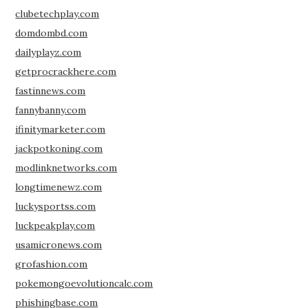
clubetechplay.com
domdombd.com
dailyplayz.com
getprocrackhere.com
fastinnews.com
fannybanny.com
ifinitymarketer.com
jackpotkoning.com
modlinknetworks.com
longtimenewz.com
luckysportss.com
luckpeakplay.com
usamicronews.com
grofashion.com
pokemongoevolutioncalc.com
phishingbase.com