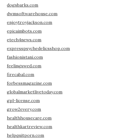
dogsbarks.com
dwmsoftwarehouse.com
enjoytroyjackson.com
epicaimbots.com
etech4news.com
expresspsychedelicsshop.com
fashionistani.com
feelingswed.com
firecabal.com
forbessmagazine.com
globalmarketlivetoday.com
gpl-license.com
grow2every.com
healthhousecare.com
healthkartreview.com
helpquitporn.com