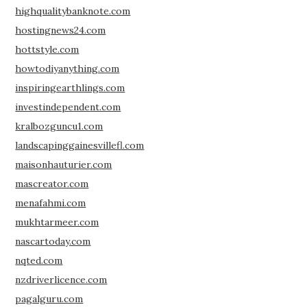
highqualitybanknote.com
hostingnews24.com
hottstyle.com
howtodiyanything.com
inspiringearthlings.com
investindependent.com
kralbozguncu1.com
landscapinggainesvillefl.com
maisonhauturier.com
mascreator.com
menafahmi.com
mukhtarmeer.com
nascartoday.com
nqted.com
nzdriverlicence.com
pagalguru.com