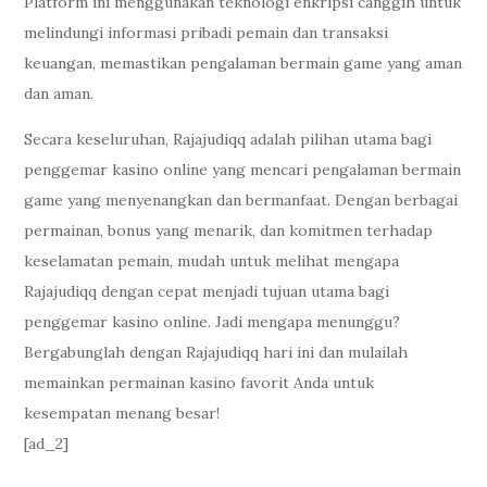
Platform ini menggunakan teknologi enkripsi canggih untuk
melindungi informasi pribadi pemain dan transaksi
keuangan, memastikan pengalaman bermain game yang aman
dan aman.
Secara keseluruhan, Rajajudiqq adalah pilihan utama bagi
penggemar kasino online yang mencari pengalaman bermain
game yang menyenangkan dan bermanfaat. Dengan berbagai
permainan, bonus yang menarik, dan komitmen terhadap
keselamatan pemain, mudah untuk melihat mengapa
Rajajudiqq dengan cepat menjadi tujuan utama bagi
penggemar kasino online. Jadi mengapa menunggu?
Bergabunglah dengan Rajajudiqq hari ini dan mulailah
memainkan permainan kasino favorit Anda untuk
kesempatan menang besar!
[ad_2]