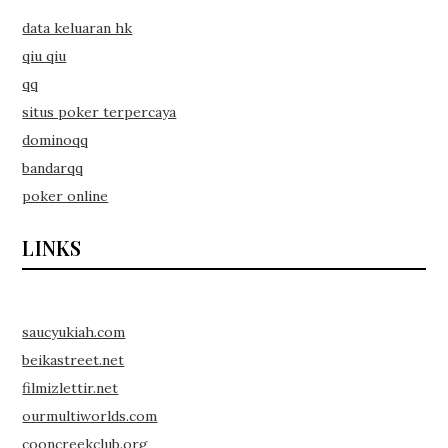
data keluaran hk
qiu qiu
qq
situs poker terpercaya
dominoqq
bandarqq
poker online
LINKS
saucyukiah.com
beikastreet.net
filmizlettir.net
ourmultiworlds.com
cooncreekclub.org