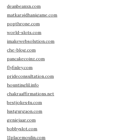
deanbeanxn.com
matkarajdhanigame.com
popthrone.com
world-slots.com
imakewebsolution.com
che-blog.com
pancakecoinz.com
flyfinley.com
prideconsultation.com
hountinglil.info
chakraaffirmations.net
bestjokes4u.com
lustgurgaon.com
geniejaar.com
bobbyslot.com
11placemoulin.com