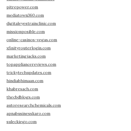
pitrepower.com
mediatown360.com
digitaleyestrainclinic.com
missionposible.com
online-casinos-vegas.com
xfinityrouterlogin.com
marketingjacks.com
topappliancereviews.com
trickytechupdates.com
hindiabhimaan.com
khabresach.com
thecbdblogs.com
autoresearchchemicals.com
apnabusinesskaro.com
suleckiego.com