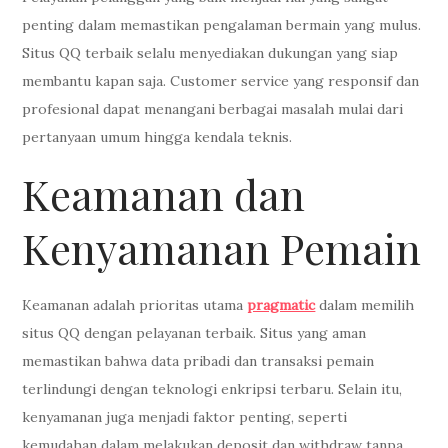
penting dalam memastikan pengalaman bermain yang mulus.
Situs QQ terbaik selalu menyediakan dukungan yang siap
membantu kapan saja. Customer service yang responsif dan
profesional dapat menangani berbagai masalah mulai dari
pertanyaan umum hingga kendala teknis.
Keamanan dan
Kenyamanan Pemain
Keamanan adalah prioritas utama
pragmatic
dalam memilih
situs QQ dengan pelayanan terbaik. Situs yang aman
memastikan bahwa data pribadi dan transaksi pemain
terlindungi dengan teknologi enkripsi terbaru. Selain itu,
kenyamanan juga menjadi faktor penting, seperti
kemudahan dalam melakukan deposit dan withdraw tanpa