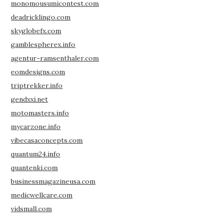
monomousumicontest.com
deadricklingo.com
skyglobefx.com
gamblespherex.info
agentur-ramsenthaler.com
eomdesigns.com
triptrekker.info
gendxxi.net
motomasters.info
mycarzone.info
vibecasaconcepts.com
quantum24.info
quantenki.com
businessmagazineusa.com
medicwellcare.com
vidsmall.com