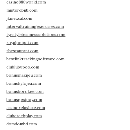
casino888world.com
misterdbnb.com
jkmezcal.com
intervaltrainingexercises.com
tyestylebusinesssolutions.com
royalpoipet.com
thestaurant.com
bestlinktrackingsoftware.com
clublubupoo.com
bonusmazijeu.com
bonuskyfojea.com
bonuskorokee.com
bonusgexipoy.com
casinorelaxluxe.com
clubetechplay.com
domdombd.com