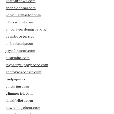
usafournewz.com
thebalochhal.com
vehicularmaster.com
vibesaccent.com
ampajavierdemiguel.org
brainboosters.co
amberlately.com
joycebriscoe.com
aicarmina.com
mypartysupplystore.com
annforwisconsin.com
findjaipur.com
cultofjim.com
glimmerick.com
davidfollett.com
newcollegebeat.com