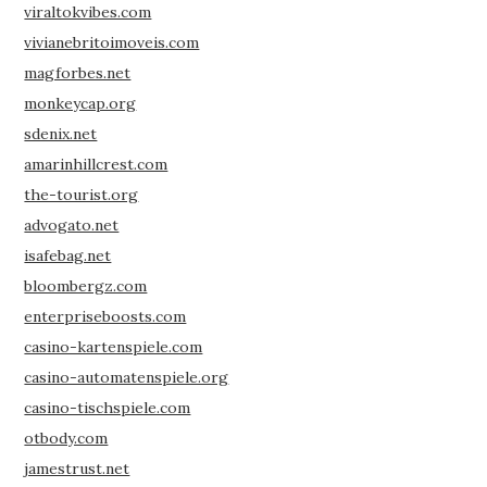
viraltokvibes.com
vivianebritoimoveis.com
magforbes.net
monkeycap.org
sdenix.net
amarinhillcrest.com
the-tourist.org
advogato.net
isafebag.net
bloombergz.com
enterpriseboosts.com
casino-kartenspiele.com
casino-automatenspiele.org
casino-tischspiele.com
otbody.com
jamestrust.net