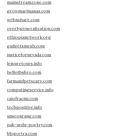
mainstreamzone.com
growmarijuanas.com
webnshare.com
overlygeneralization.com
ethiopianetwork.org
gadgetsmesh.com
justicefornevada.com
leisuretours.info
hellotbsbro.com
farmandpetscare.com
computingservice.info
caiofracini.com
techpositive.info
unseonrang.com
pak-urdu-poetry.com
blogcetra.com