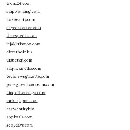
trenz24.com
skipworking.com
loizbeauty.com
anyconverter.com
timespedia.com
jejakkrismon.com
diemthole.biz
ufabetkk.com
allquickmedia.com
technewsgazette.com
pureglowfacecream.com
kingofherrings.com
mrbetjapan.com
anewentity.biz
appkuala.com
seo7days.com