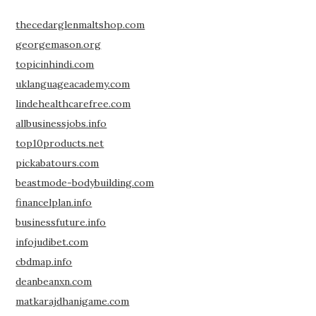
thecedarglenmaltshop.com
georgemason.org
topicinhindi.com
uklanguageacademy.com
lindehealthcarefree.com
allbusinessjobs.info
top10products.net
pickabatours.com
beastmode-bodybuilding.com
financelplan.info
businessfuture.info
infojudibet.com
cbdmap.info
deanbeanxn.com
matkarajdhanigame.com