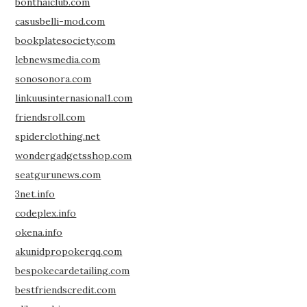
bonthaiclub.com
casusbelli-mod.com
bookplatesociety.com
lebnewsmedia.com
sonosonora.com
linkuusinternasional1.com
friendsroll.com
spiderclothing.net
wondergadgetsshop.com
seatgurunews.com
3net.info
codeplex.info
okena.info
akunidpropokerqq.com
bespokecardetailing.com
bestfriendscredit.com