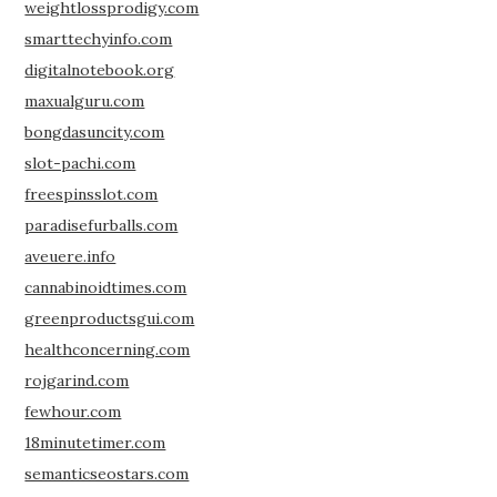
weightlossprodigy.com
smarttechyinfo.com
digitalnotebook.org
maxualguru.com
bongdasuncity.com
slot-pachi.com
freespinsslot.com
paradisefurballs.com
aveuere.info
cannabinoidtimes.com
greenproductsgui.com
healthconcerning.com
rojgarind.com
fewhour.com
18minutetimer.com
semanticseostars.com