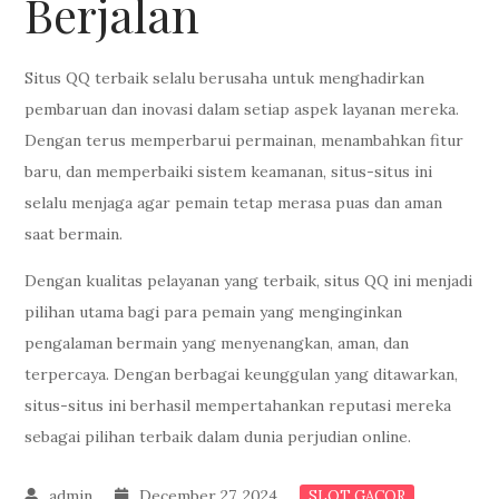
Berjalan
Situs QQ terbaik selalu berusaha untuk menghadirkan
pembaruan dan inovasi dalam setiap aspek layanan mereka.
Dengan terus memperbarui permainan, menambahkan fitur
baru, dan memperbaiki sistem keamanan, situs-situs ini
selalu menjaga agar pemain tetap merasa puas dan aman
saat bermain.
Dengan kualitas pelayanan yang terbaik, situs QQ ini menjadi
pilihan utama bagi para pemain yang menginginkan
pengalaman bermain yang menyenangkan, aman, dan
terpercaya. Dengan berbagai keunggulan yang ditawarkan,
situs-situs ini berhasil mempertahankan reputasi mereka
sebagai pilihan terbaik dalam dunia perjudian online.
December 27, 2024
SLOT GACOR