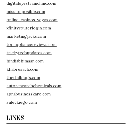
digitaleyestrainclinic.com
missionposible.com
online-casinos-vegas.com
xfinityrouterlogin.com
marketingjacks.com
topappliancereviews.com
trickytechupdates.com
hindiabhimaan.com
khabresach.com
thecbdblogs.com
autoresearchchemicals.com
apnabusinesskaro.com
suleckiego.com
LINKS