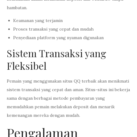
hambatan.
Keamanan yang terjamin
Proses transaksi yang cepat dan mudah
Penyediaan platform yang nyaman digunakan
Sistem Transaksi yang
Fleksibel
Pemain yang menggunakan situs QQ terbaik akan menikmati
sistem transaksi yang cepat dan aman. Situs-situs ini bekerja
sama dengan berbagai metode pembayaran yang
memudahkan pemain melakukan deposit dan menarik
kemenangan mereka dengan mudah.
Pengalaman