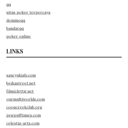
qq
situs poker terpercaya
dominoqq
bandarqq
poker online
LINKS
saucyukiah.com
beikastreet.net
filmizlettir.net
ourmultiworlds.com
cooncreekclub.org
pegpufftimes.com
celestia-arts.com