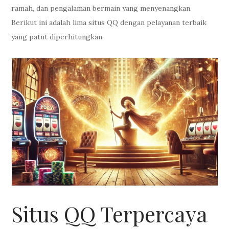
ramah, dan pengalaman bermain yang menyenangkan.
Berikut ini adalah lima situs QQ dengan pelayanan terbaik
yang patut diperhitungkan.
Situs QQ Terpercaya