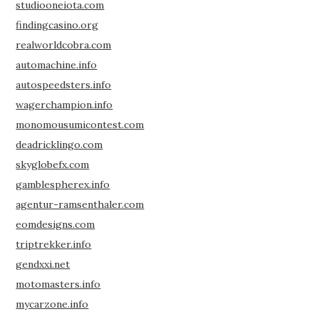
studiooneiota.com
findingcasino.org
realworldcobra.com
automachine.info
autospeedsters.info
wagerchampion.info
monomousumicontest.com
deadricklingo.com
skyglobefx.com
gamblespherex.info
agentur-ramsenthaler.com
eomdesigns.com
triptrekker.info
gendxxi.net
motomasters.info
mycarzone.info