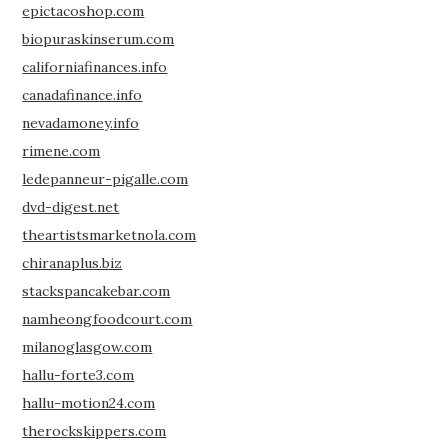
epictacoshop.com
biopuraskinserum.com
californiafinances.info
canadafinance.info
nevadamoney.info
rimene.com
ledepanneur-pigalle.com
dvd-digest.net
theartistsmarketnola.com
chiranaplus.biz
stackspancakebar.com
namheongfoodcourt.com
milanoglasgow.com
hallu-forte3.com
hallu-motion24.com
therockskippers.com