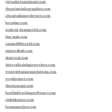
virtualartsassistant.com
theprimeinfographics.com
cheapvaliumordernow.com
beenime.com
sodecia-kemmerich.com
fun-mak.com
casino888world.com
misterdbnb.com
jkmezcal.com
intervaltrainingexercises.com
tyestylebusinesssolutions.com
royalpoipet.com
thestaurant.com
bestlinktrackingsoftware.com
clublubupoo.com
bonusmazijeu.com