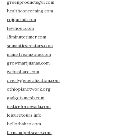
greenproductsgui.com
healthconcerning.com
rojgarind.com
fewhour.com
18minutetimer.com
semanticseostars.com
mainstreamzone.com
growmarijuanas.com
webnshare.com
overlygeneralization.com
ethiopianetwork.org
gadgetsmesh.com
justicefornevada.com
leisuretours.info
hellotbsbro.com
farmandpetscare.com