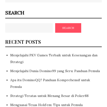
SEARCH
SEARCH
RECENT POSTS
Menjelajahi PKV Games Terbaik untuk Kesenangan dan
Strategi
Menjelajahi Dunia Domino99 yang Seru: Panduan Pemula
Apa itu DominoQQ? Panduan Komprehensif untuk
Pemula
Strategi Teratas untuk Menang Besar di Poker88
Menguasai Texas Hold’em: Tips untuk Pemula