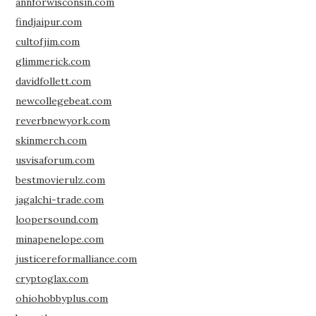
annforwisconsin.com
findjaipur.com
cultofjim.com
glimmerick.com
davidfollett.com
newcollegebeat.com
reverbnewyork.com
skinmerch.com
usvisaforum.com
bestmovierulz.com
jagalchi-trade.com
loopersound.com
minapenelope.com
justicereformalliance.com
cryptoglax.com
ohiohobbyplus.com