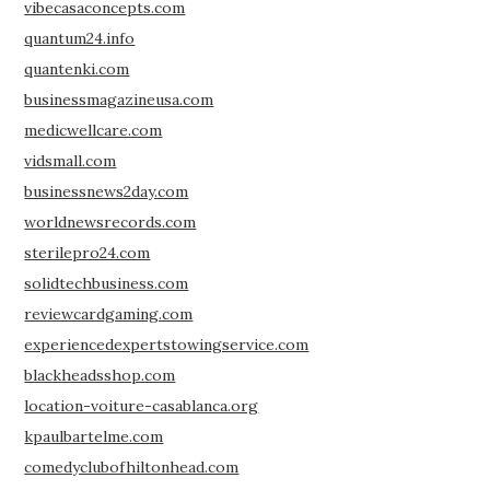
vibecasaconcepts.com
quantum24.info
quantenki.com
businessmagazineusa.com
medicwellcare.com
vidsmall.com
businessnews2day.com
worldnewsrecords.com
sterilepro24.com
solidtechbusiness.com
reviewcardgaming.com
experiencedexpertstowingservice.com
blackheadsshop.com
location-voiture-casablanca.org
kpaulbartelme.com
comedyclubofhiltonhead.com