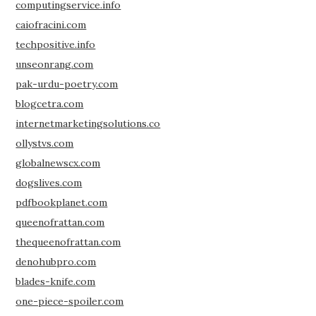
computingservice.info
caiofracini.com
techpositive.info
unseonrang.com
pak-urdu-poetry.com
blogcetra.com
internetmarketingsolutions.co
ollystvs.com
globalnewscx.com
dogslives.com
pdfbookplanet.com
queenofrattan.com
thequeenofrattan.com
denohubpro.com
blades-knife.com
one-piece-spoiler.com