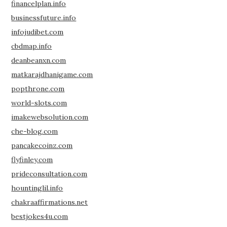
financelplan.info
businessfuture.info
infojudibet.com
cbdmap.info
deanbeanxn.com
matkarajdhanigame.com
popthrone.com
world-slots.com
imakewebsolution.com
che-blog.com
pancakecoinz.com
flyfinley.com
prideconsultation.com
hountinglil.info
chakraaffirmations.net
bestjokes4u.com