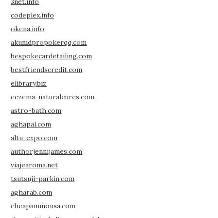
3net.info
codeplex.info
okena.info
akunidpropokerqq.com
bespokecardetailing.com
bestfriendscredit.com
elibrary.biz
eczema-naturalcures.com
astro-bath.com
aghapal.com
altu-expo.com
authorjennijames.com
viajearoma.net
tsutsuji-parkin.com
agharab.com
cheapammousa.com