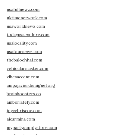
usafullnewz.com
uktimenetwork.com
usaworldnewz.com
todayusaexplore.com
usalocality.com
usafournewz.com
thebalochhal.com
vehicularmaster.com
vibesaccent.com
ampajavierdemiguel.org
brainboosters.co
amberlately.com
joycebriscoe.com
aicarmina.com
mypartysupplystore.com