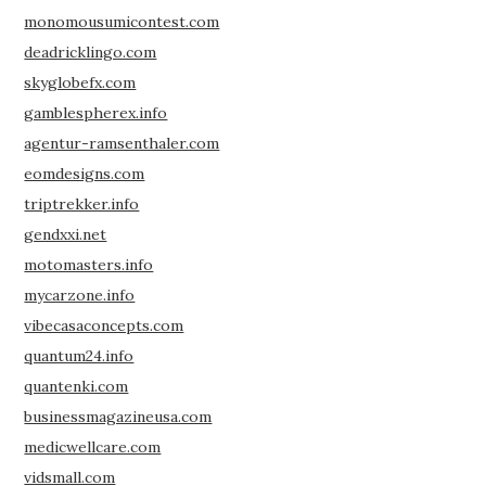
monomousumicontest.com
deadricklingo.com
skyglobefx.com
gamblespherex.info
agentur-ramsenthaler.com
eomdesigns.com
triptrekker.info
gendxxi.net
motomasters.info
mycarzone.info
vibecasaconcepts.com
quantum24.info
quantenki.com
businessmagazineusa.com
medicwellcare.com
vidsmall.com