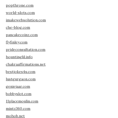
popthrone.com
world-slots.com
imakewebsolution.com
che-blog.com
pancakecoinz.com
flyfinley.com
prideconsultation.com
hountinglil.info
chakraaffirmations.net
bestjokes4u.com
lustgurgaon.com
geniejaar.com
bobbyslot.com
11placemoulin.com
mintz360.com
mohob.net