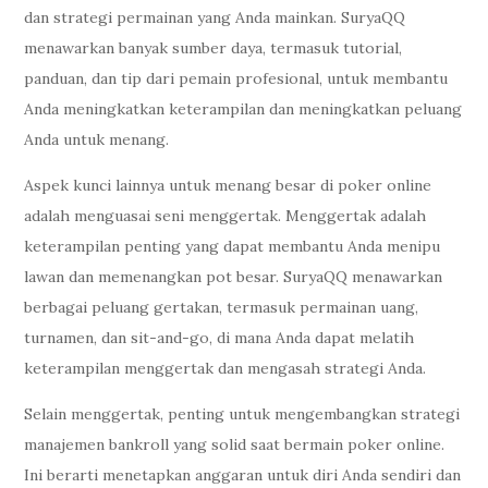
dan strategi permainan yang Anda mainkan. SuryaQQ
menawarkan banyak sumber daya, termasuk tutorial,
panduan, dan tip dari pemain profesional, untuk membantu
Anda meningkatkan keterampilan dan meningkatkan peluang
Anda untuk menang.
Aspek kunci lainnya untuk menang besar di poker online
adalah menguasai seni menggertak. Menggertak adalah
keterampilan penting yang dapat membantu Anda menipu
lawan dan memenangkan pot besar. SuryaQQ menawarkan
berbagai peluang gertakan, termasuk permainan uang,
turnamen, dan sit-and-go, di mana Anda dapat melatih
keterampilan menggertak dan mengasah strategi Anda.
Selain menggertak, penting untuk mengembangkan strategi
manajemen bankroll yang solid saat bermain poker online.
Ini berarti menetapkan anggaran untuk diri Anda sendiri dan