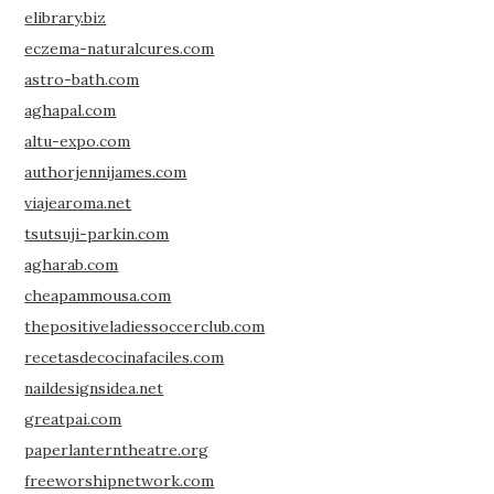
elibrary.biz
eczema-naturalcures.com
astro-bath.com
aghapal.com
altu-expo.com
authorjennijames.com
viajearoma.net
tsutsuji-parkin.com
agharab.com
cheapammousa.com
thepositiveladiessoccerclub.com
recetasdecocinafaciles.com
naildesignsidea.net
greatpai.com
paperlanterntheatre.org
freeworshipnetwork.com