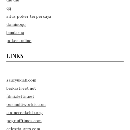
qiu qiu
qq
situs poker terpercaya
dominoqq
bandarqq
poker online
LINKS
saucyukiah.com
beikastreet.net
filmizlettir.net
ourmultiworlds.com
cooncreekclub.org
pegpufftimes.com
celestia-arts.com