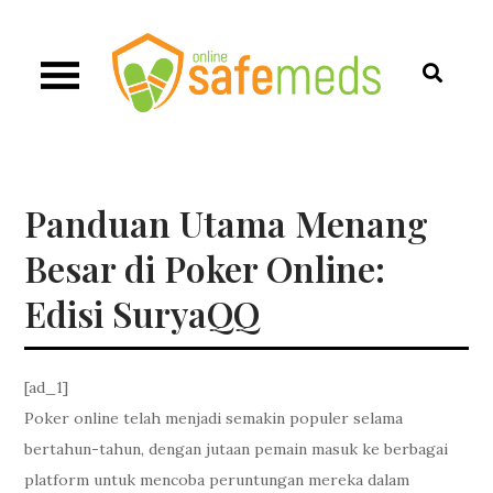
Skip
to
content
Slot Gacor Deposit Pulsa:
Mainkan slot gacor dengan deposit pulsa dari
kenyamanan rumah Anda. Nikmati kemudahan
Mainkan Slot dengan Mudah
bertransaksi dan peluang menang besar dengan
cara yang praktis.
dari Rumah
Panduan Utama Menang
Besar di Poker Online:
Edisi SuryaQQ
[ad_1]
Poker online telah menjadi semakin populer selama
bertahun-tahun, dengan jutaan pemain masuk ke berbagai
platform untuk mencoba peruntungan mereka dalam