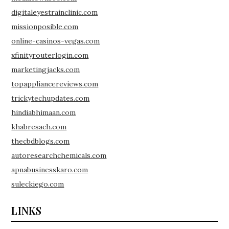
digitaleyestrainclinic.com
missionposible.com
online-casinos-vegas.com
xfinityrouterlogin.com
marketingjacks.com
topappliancereviews.com
trickytechupdates.com
hindiabhimaan.com
khabresach.com
thecbdblogs.com
autoresearchchemicals.com
apnabusinesskaro.com
suleckiego.com
LINKS