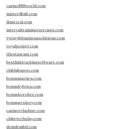
casino888world.com
misterdbnb.com
jkmezcal.com
intervaltrainingexercises.com
tyestylebusinesssolutions.com
royalpoipet.com
thestaurant.com
bestlinktrackingsoftware.com
clublubupoo.com
bonusmazijeu.com
bonuskyfojea.com
bonuskorokee.com
bonusgexipoy.com
casinorelaxluxe.com
clubetechplay.com
domdombd.com