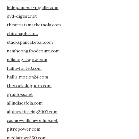
ledepanneur-pigalle.com
dvd-digest.net
theartistsmarketnola.com
chiranaplus.biz
stackspancakebar.com
namheongfoodcourt.com
milanoglasgow.com
hallu-forte3.com
hallu-motion24.com
therockskippers.com
granfoss.net
allindiacafela.com
alpineskiracing2007.com
casino-vulkan-online.net
pitrepower.com
mediatown360.com