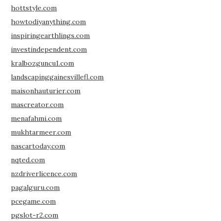
hottstyle.com
howtodiyanything.com
inspiringearthlings.com
investindependent.com
kralbozguncu1.com
landscapinggainesvillefl.com
maisonhauturier.com
mascreator.com
menafahmi.com
mukhtarmeer.com
nascartoday.com
nqted.com
nzdriverlicence.com
pagalguru.com
pcegame.com
pgslot-r2.com