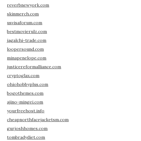
reverbnewyork.com
skinmerch.com
usvisaforum.com
bestmovierulz.com
jagalchi-trade.com
loopersound.com
minapenelope.com
justicereformalliance.com
cryptoglax.com
ohiohobbyplus.com
bogothemes.com
ajino-mingei.com
yourfreehost.info
cheapnorthfacejacketsm.com
gurjoshhomes.com
tombradydiet.com