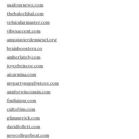
usafournewz.com
thebalochhal.com
vehicularmaster.com
vibesaccent.com
ampajavierdemiguel.org
brainboosters.co
amberlately.com
joycebriscoe.com
aicarmina.com
mypartysupplystore.com
annforwisconsin.com
findjaipur.com
cultofjim.com
glimmerick.com
davidfollett.com
newcollegebeat.com