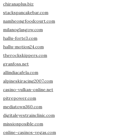
chiranaplus.biz
stackspancakebar.com
namheongfoodcourt.com
milanoglasgow.com
hallu-forte3.com
hallu-motion24.com
therockskippers.com
granfoss.net
allindiacafela.com
alpineskiracing2007.com
casino-vulkan-online.net
pitrepower.com
mediatown360.com
digitaleyestrainclinic.com
missionposible.com
online-casinos-vegas.com