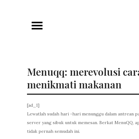
Skip
to
content
Slot Gacor Deposit Puls
Mainkan slot gacor dengan deposit pulsa
Menuqq: merevolusi ca
menikmati makanan
[ad_1]
Lewatlah sudah hari -hari menunggu dalam antrean pa
server yang sibuk untuk memesan. Berkat MenuQQ, ap
tidak pernah semudah ini.