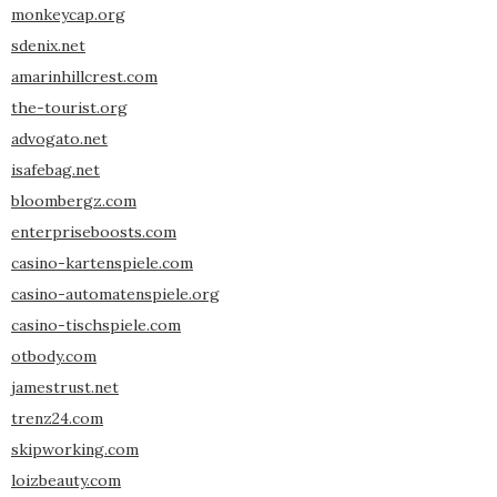
monkeycap.org
sdenix.net
amarinhillcrest.com
the-tourist.org
advogato.net
isafebag.net
bloombergz.com
enterpriseboosts.com
casino-kartenspiele.com
casino-automatenspiele.org
casino-tischspiele.com
otbody.com
jamestrust.net
trenz24.com
skipworking.com
loizbeauty.com