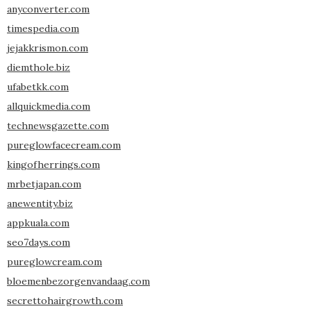
anyconverter.com
timespedia.com
jejakkrismon.com
diemthole.biz
ufabetkk.com
allquickmedia.com
technewsgazette.com
pureglowfacecream.com
kingofherrings.com
mrbetjapan.com
anewentity.biz
appkuala.com
seo7days.com
pureglowcream.com
bloemenbezorgenvandaag.com
secrettohairgrowth.com