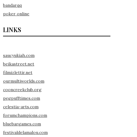
bandarqq
poker online
LINKS
saucyukiah.com
beikastreet.net
filmizlettir.net
ourmultiworlds.com
cooncreekclub.org
pegpufftimes.com
celestia-arts.com
forumchampions.com
bluebargames.com
festivaldelamalou.com