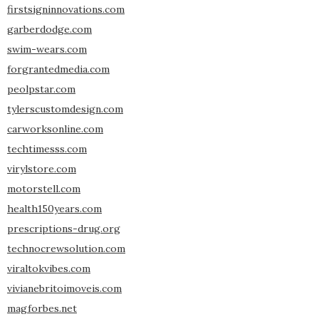
firstsigninnovations.com
garberdodge.com
swim-wears.com
forgrantedmedia.com
peolpstar.com
tylerscustomdesign.com
carworksonline.com
techtimesss.com
virylstore.com
motorstell.com
health150years.com
prescriptions-drug.org
technocrewsolution.com
viraltokvibes.com
vivianebritoimoveis.com
magforbes.net