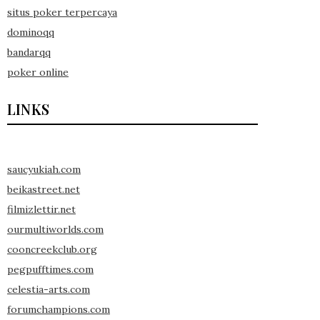
situs poker terpercaya
dominoqq
bandarqq
poker online
LINKS
saucyukiah.com
beikastreet.net
filmizlettir.net
ourmultiworlds.com
cooncreekclub.org
pegpufftimes.com
celestia-arts.com
forumchampions.com