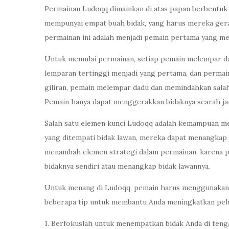
Permainan Ludoqq dimainkan di atas papan berbentuk 
mempunyai empat buah bidak, yang harus mereka gera
permainan ini adalah menjadi pemain pertama yang me
Untuk memulai permainan, setiap pemain melempar da
lemparan tertinggi menjadi yang pertama, dan permain
giliran, pemain melempar dadu dan memindahkan salah 
Pemain hanya dapat menggerakkan bidaknya searah jar
Salah satu elemen kunci Ludoqq adalah kemampuan me
yang ditempati bidak lawan, mereka dapat menangkap b
menambah elemen strategi dalam permainan, karena
bidaknya sendiri atau menangkap bidak lawannya.
Untuk menang di Ludoqq, pemain harus menggunakan k
beberapa tip untuk membantu Anda meningkatkan pel
1. Berfokuslah untuk menempatkan bidak Anda di ten