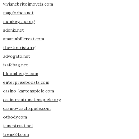
vivianebritoimoveis.com
magforbes.net
monkeycap.org
sdenix.net
amarinhillcrest.com
the-tourist.org
advogato.net
isafebag.net
bloombergz.com
enterpriseboosts.com
casino-kartenspiele.com
casino-automatenspiele.org
casino-tischspiele.com
otbody.com
jamestrust.net
trenz24.com