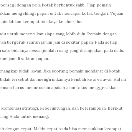
persegi dengan pola kotak berbentuk salib. Tiap pemain
kkan mengelilingi papan untuk mencapai kotak tengah. Tujuan
mindahkan keempat bidaknya ke alun-alun.
du untuk menentukan siapa yang lebih dulu. Pemain dengan
an bergerak searah jarum jam di sekitar papan. Pada setiap
satu bidaknya sesuai jumlah ruang yang ditunjukkan pada dadu.
um jam di sekitar papan.
nangkap bidak lawan. Jika seorang pemain mendarat di kotak
idak tersebut dan mengirimkannya kembali ke area awal. Hal ini
 pemain harus memutuskan apakah akan fokus menggerakkan
ombinasi strategi, keberuntungan, dan keterampilan. Berikut
uang Anda untuk menang:
gah dengan cepat. Makin cepat Anda bisa memasukkan keempat