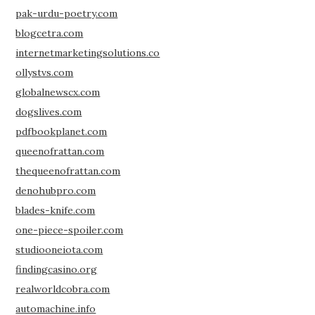
pak-urdu-poetry.com
blogcetra.com
internetmarketingsolutions.co
ollystvs.com
globalnewscx.com
dogslives.com
pdfbookplanet.com
queenofrattan.com
thequeenofrattan.com
denohubpro.com
blades-knife.com
one-piece-spoiler.com
studiooneiota.com
findingcasino.org
realworldcobra.com
automachine.info