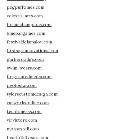
pegpufftimes.com
celestia-arts.com
forumchampions.com
bluebargames.com
festivaldelamalou.com
firstsigninnovations.com
garberdodge.com
swim-wears.com
forgrantedmedia.com
peolpstar.com
tylerscustomdesign.com
carworksonline.com
techtimesss.com
virylstore.com
motorstell.com
health150years.com