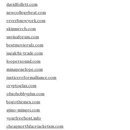
davidfollett.com
newcollegebeat.com
reverbnewyork.com
skinmerch.com
usvisaforum.com
bestmovierulz.com
jagalchi-trade.com
loopersound.com
minapenelope.com
justicereformalliance.com
cryptoglax.com
ohiohobbyplus.com
bogothemes.com
ajino-mingei.com
yourfreehost.info
cheapnorthfacejacketsm.com