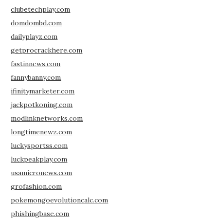
clubetechplay.com
domdombd.com
dailyplayz.com
getprocrackhere.com
fastinnews.com
fannybanny.com
ifinitymarketer.com
jackpotkoning.com
modlinknetworks.com
longtimenewz.com
luckysportss.com
luckpeakplay.com
usamicronews.com
grofashion.com
pokemongoevolutioncalc.com
phishingbase.com