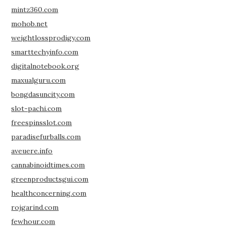
mintz360.com
mohob.net
weightlossprodigy.com
smarttechyinfo.com
digitalnotebook.org
maxualguru.com
bongdasuncity.com
slot-pachi.com
freespinsslot.com
paradisefurballs.com
aveuere.info
cannabinoidtimes.com
greenproductsgui.com
healthconcerning.com
rojgarind.com
fewhour.com