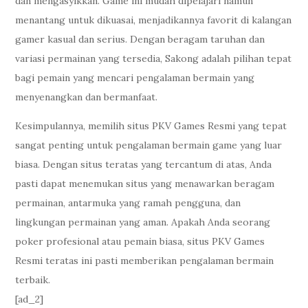
dan mengasyikkan. Game ini mudah dipelajari namun
menantang untuk dikuasai, menjadikannya favorit di kalangan
gamer kasual dan serius. Dengan beragam taruhan dan
variasi permainan yang tersedia, Sakong adalah pilihan tepat
bagi pemain yang mencari pengalaman bermain yang
menyenangkan dan bermanfaat.
Kesimpulannya, memilih situs PKV Games Resmi yang tepat
sangat penting untuk pengalaman bermain game yang luar
biasa. Dengan situs teratas yang tercantum di atas, Anda
pasti dapat menemukan situs yang menawarkan beragam
permainan, antarmuka yang ramah pengguna, dan
lingkungan permainan yang aman. Apakah Anda seorang
poker profesional atau pemain biasa, situs PKV Games
Resmi teratas ini pasti memberikan pengalaman bermain
terbaik.
[ad_2]