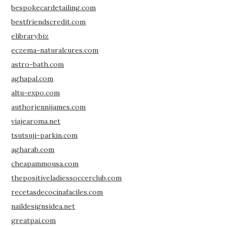
bespokecardetailing.com
bestfriendscredit.com
elibrary.biz
eczema-naturalcures.com
astro-bath.com
aghapal.com
altu-expo.com
authorjennijames.com
viajearoma.net
tsutsuji-parkin.com
agharab.com
cheapammousa.com
thepositiveladiessoccerclub.com
recetasdecocinafaciles.com
naildesignsidea.net
greatpai.com