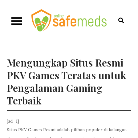
Skip
to
content
Slot Gacor Deposit Pulsa:
Mainkan slot gacor dengan deposit pulsa dari
kenyamanan rumah Anda. Nikmati kemudahan
Mainkan Slot dengan Mudah
bertransaksi dan peluang menang besar dengan
cara yang praktis.
dari Rumah
Mengungkap Situs Resmi
PKV Games Teratas untuk
Pengalaman Gaming
Terbaik
[ad_1]
Situs PKV Games Resmi adalah pilihan populer di kalangan