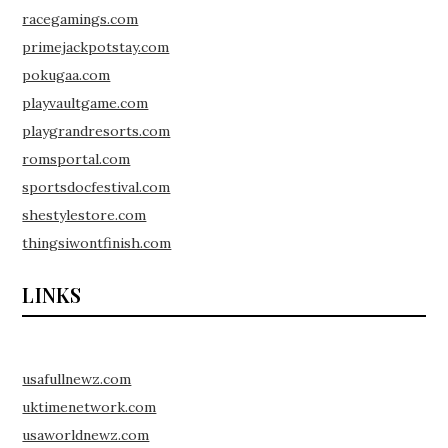
racegamings.com
primejackpotstay.com
pokugaa.com
playvaultgame.com
playgrandresorts.com
romsportal.com
sportsdocfestival.com
shestylestore.com
thingsiwontfinish.com
LINKS
usafullnewz.com
uktimenetwork.com
usaworldnewz.com