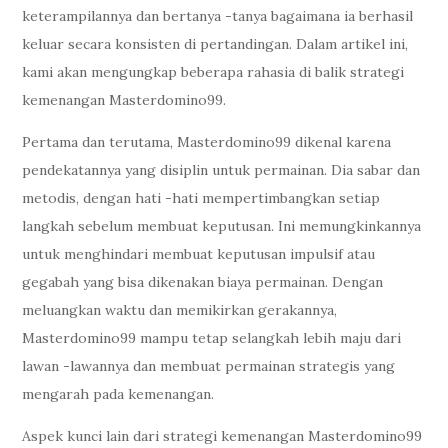
keterampilannya dan bertanya -tanya bagaimana ia berhasil
keluar secara konsisten di pertandingan. Dalam artikel ini,
kami akan mengungkap beberapa rahasia di balik strategi
kemenangan Masterdomino99.
Pertama dan terutama, Masterdomino99 dikenal karena
pendekatannya yang disiplin untuk permainan. Dia sabar dan
metodis, dengan hati -hati mempertimbangkan setiap
langkah sebelum membuat keputusan. Ini memungkinkannya
untuk menghindari membuat keputusan impulsif atau
gegabah yang bisa dikenakan biaya permainan. Dengan
meluangkan waktu dan memikirkan gerakannya,
Masterdomino99 mampu tetap selangkah lebih maju dari
lawan -lawannya dan membuat permainan strategis yang
mengarah pada kemenangan.
Aspek kunci lain dari strategi kemenangan Masterdomino99