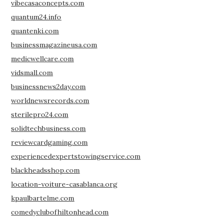
vibecasaconcepts.com
quantum24.info
quantenki.com
businessmagazineusa.com
medicwellcare.com
vidsmall.com
businessnews2day.com
worldnewsrecords.com
sterilepro24.com
solidtechbusiness.com
reviewcardgaming.com
experiencedexpertstowingservice.com
blackheadsshop.com
location-voiture-casablanca.org
kpaulbartelme.com
comedyclubofhiltonhead.com