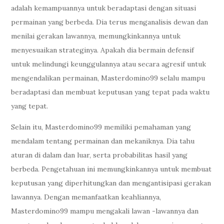
adalah kemampuannya untuk beradaptasi dengan situasi
permainan yang berbeda. Dia terus menganalisis dewan dan
menilai gerakan lawannya, memungkinkannya untuk
menyesuaikan strateginya. Apakah dia bermain defensif
untuk melindungi keunggulannya atau secara agresif untuk
mengendalikan permainan, Masterdomino99 selalu mampu
beradaptasi dan membuat keputusan yang tepat pada waktu
yang tepat.
Selain itu, Masterdomino99 memiliki pemahaman yang
mendalam tentang permainan dan mekaniknya. Dia tahu
aturan di dalam dan luar, serta probabilitas hasil yang
berbeda. Pengetahuan ini memungkinkannya untuk membuat
keputusan yang diperhitungkan dan mengantisipasi gerakan
lawannya. Dengan memanfaatkan keahliannya,
Masterdomino99 mampu mengakali lawan -lawannya dan