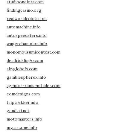
studiooneiota.com
findingcasino.org
realworldcobra.com
automachine.info
autospeedsters.info
wagerchampion.info
monomousumicontest.com
deadricklingo.com
skyglobefx.com
gamblespherex.info
agentur-ramsenthaler.com
eomdesigns.com
triptrekker.info
gendxxi.net
motomasters.info
mycarzone.info