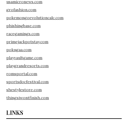
usamicronews.com
grofashion.com
pokemongoevolutioncalc.com
phishingbase.com
racegamings.com
primejackpotstay.com
pokugaa.com
playvaultgame.com
playgrandresorts.com
romsportal.com
sportsdocfestival.com
shestylestore.com
thingsiwontfinish.com
LINKS