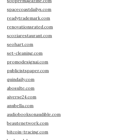
soopermagazine.com
spacecoastdailys.com
readytrademark.com
renovationsrated.com
scoziarestaurant.com
seohart.com
set-cleaning.com
promodesignai.com
publicistspaper.com
quindaily.com
abosulte.com
aiverse24.com
anubella.com
audiobooksonaudible.com
beautenetwork.com
bitcoin-tracing.com