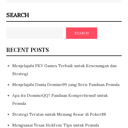
SEARCH
SEARCH
RECENT POSTS
Menjelajahi PKV Games Terbaik untuk Kesenangan dan
Strategi
Menjelajahi Dunia Domino99 yang Seru: Panduan Pemula
Apa itu DominoQQ? Panduan Komprehensif untuk
Pemula
Strategi Teratas untuk Menang Besar di Poker88
Menguasai Texas Hold’em: Tips untuk Pemula