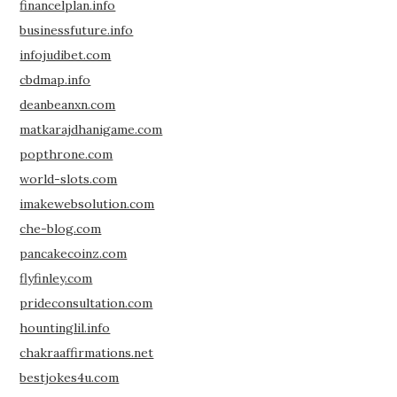
financelplan.info
businessfuture.info
infojudibet.com
cbdmap.info
deanbeanxn.com
matkarajdhanigame.com
popthrone.com
world-slots.com
imakewebsolution.com
che-blog.com
pancakecoinz.com
flyfinley.com
prideconsultation.com
hountinglil.info
chakraaffirmations.net
bestjokes4u.com