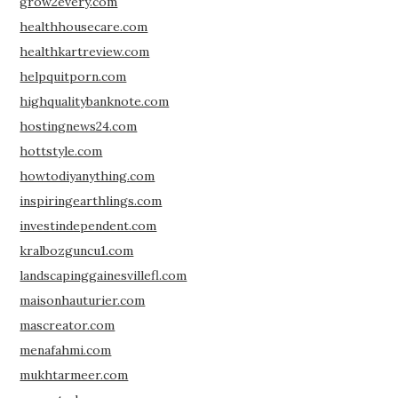
grow2every.com
healthhousecare.com
healthkartreview.com
helpquitporn.com
highqualitybanknote.com
hostingnews24.com
hottstyle.com
howtodiyanything.com
inspiringearthlings.com
investindependent.com
kralbozguncu1.com
landscapinggainesvillefl.com
maisonhauturier.com
mascreator.com
menafahmi.com
mukhtarmeer.com