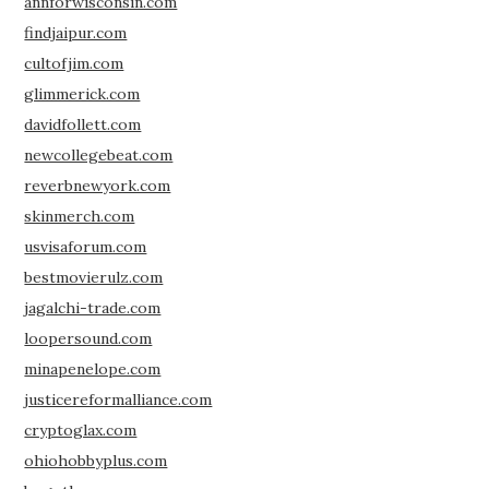
annforwisconsin.com
findjaipur.com
cultofjim.com
glimmerick.com
davidfollett.com
newcollegebeat.com
reverbnewyork.com
skinmerch.com
usvisaforum.com
bestmovierulz.com
jagalchi-trade.com
loopersound.com
minapenelope.com
justicereformalliance.com
cryptoglax.com
ohiohobbyplus.com