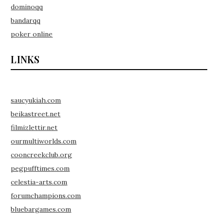
dominoqq
bandarqq
poker online
LINKS
saucyukiah.com
beikastreet.net
filmizlettir.net
ourmultiworlds.com
cooncreekclub.org
pegpufftimes.com
celestia-arts.com
forumchampions.com
bluebargames.com