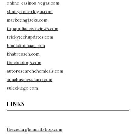
online-casinos-vegas.com
xfinityrouterlogin.com
marketingjacks.com
topappliancereviews.com
trickytechupdates.com
hindiabhimaan.com
khabresach.com
thecbdblogs.com
autoresearchchemicals.com
apnabusinesskaro.com
suleckiego.com
LINKS
thecedarglenmaltshop.com