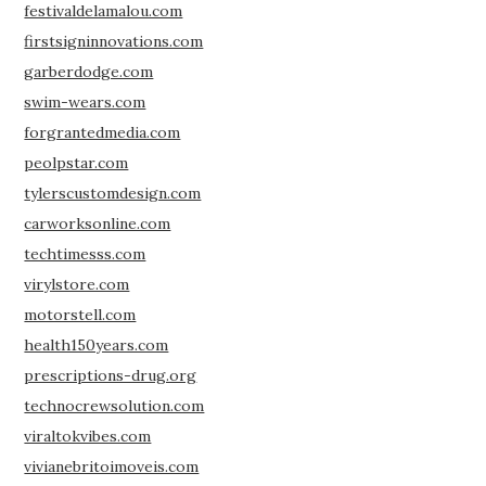
festivaldelamalou.com
firstsigninnovations.com
garberdodge.com
swim-wears.com
forgrantedmedia.com
peolpstar.com
tylerscustomdesign.com
carworksonline.com
techtimesss.com
virylstore.com
motorstell.com
health150years.com
prescriptions-drug.org
technocrewsolution.com
viraltokvibes.com
vivianebritoimoveis.com