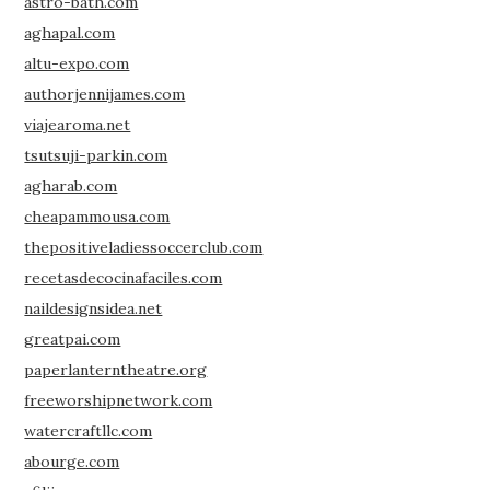
astro-bath.com
aghapal.com
altu-expo.com
authorjennijames.com
viajearoma.net
tsutsuji-parkin.com
agharab.com
cheapammousa.com
thepositiveladiessoccerclub.com
recetasdecocinafaciles.com
naildesignsidea.net
greatpai.com
paperlanterntheatre.org
freeworshipnetwork.com
watercraftllc.com
abourge.com