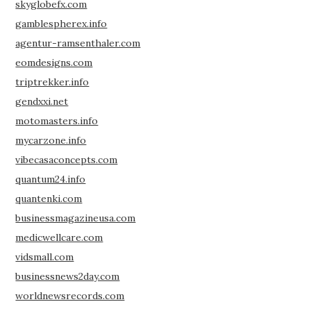
skyglobefx.com
gamblespherex.info
agentur-ramsenthaler.com
eomdesigns.com
triptrekker.info
gendxxi.net
motomasters.info
mycarzone.info
vibecasaconcepts.com
quantum24.info
quantenki.com
businessmagazineusa.com
medicwellcare.com
vidsmall.com
businessnews2day.com
worldnewsrecords.com