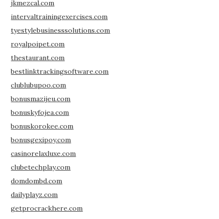
jkmezcal.com
intervaltrainingexercises.com
tyestylebusinesssolutions.com
royalpoipet.com
thestaurant.com
bestlinktrackingsoftware.com
clublubupoo.com
bonusmazijeu.com
bonuskyfojea.com
bonuskorokee.com
bonusgexipoy.com
casinorelaxluxe.com
clubetechplay.com
domdombd.com
dailyplayz.com
getprocrackhere.com