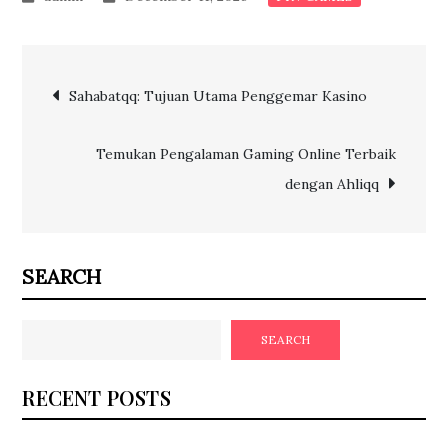
Post
Sahabatqq: Tujuan Utama Penggemar Kasino
navigation
Temukan Pengalaman Gaming Online Terbaik
dengan Ahliqq
SEARCH
SEARCH
RECENT POSTS