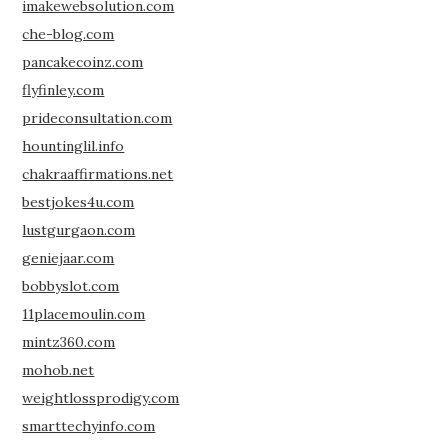
imakewebsolution.com
che-blog.com
pancakecoinz.com
flyfinley.com
prideconsultation.com
hountinglil.info
chakraaffirmations.net
bestjokes4u.com
lustgurgaon.com
geniejaar.com
bobbyslot.com
11placemoulin.com
mintz360.com
mohob.net
weightlossprodigy.com
smarttechyinfo.com