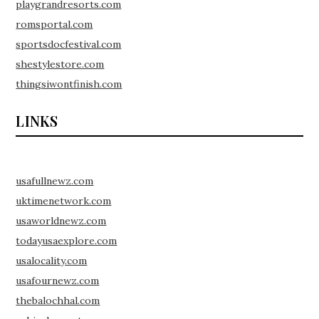
playgrandresorts.com
romsportal.com
sportsdocfestival.com
shestylestore.com
thingsiwontfinish.com
LINKS
usafullnewz.com
uktimenetwork.com
usaworldnewz.com
todayusaexplore.com
usalocality.com
usafournewz.com
thebalochhal.com