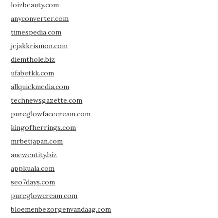
loizbeauty.com
anyconverter.com
timespedia.com
jejakkrismon.com
diemthole.biz
ufabetkk.com
allquickmedia.com
technewsgazette.com
pureglowfacecream.com
kingofherrings.com
mrbetjapan.com
anewentity.biz
appkuala.com
seo7days.com
pureglowcream.com
bloemenbezorgenvandaag.com