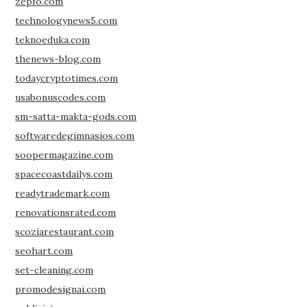
zepfo.com
technologynews5.com
teknoeduka.com
thenews-blog.com
todaycryptotimes.com
usabonuscodes.com
sm-satta-makta-gods.com
softwaredegimnasios.com
soopermagazine.com
spacecoastdailys.com
readytrademark.com
renovationsrated.com
scoziarestaurant.com
seohart.com
set-cleaning.com
promodesignai.com