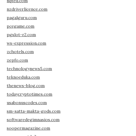
nqted.com
nzdriverlicence.com
pagalguru.com
pcegame.com
pgslot-r2.com
ws-expression.com
zchotels.com
zepfo.com
technologynews5.com
teknoeduka.com
thenews-blog.com
todaycryptotimes.com
usabonuscodes.com
sm-satta-makta-gods.com
softwaredegimnasios.com
soopermagazine.com