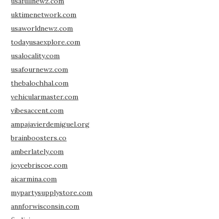
usafullnewz.com
uktimenetwork.com
usaworldnewz.com
todayusaexplore.com
usalocality.com
usafournewz.com
thebalochhal.com
vehicularmaster.com
vibesaccent.com
ampajavierdemiguel.org
brainboosters.co
amberlately.com
joycebriscoe.com
aicarmina.com
mypartysupplystore.com
annforwisconsin.com