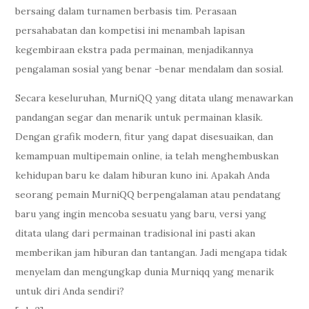
bersaing dalam turnamen berbasis tim. Perasaan
persahabatan dan kompetisi ini menambah lapisan
kegembiraan ekstra pada permainan, menjadikannya
pengalaman sosial yang benar -benar mendalam dan sosial.
Secara keseluruhan, MurniQQ yang ditata ulang menawarkan
pandangan segar dan menarik untuk permainan klasik.
Dengan grafik modern, fitur yang dapat disesuaikan, dan
kemampuan multipemain online, ia telah menghembuskan
kehidupan baru ke dalam hiburan kuno ini. Apakah Anda
seorang pemain MurniQQ berpengalaman atau pendatang
baru yang ingin mencoba sesuatu yang baru, versi yang
ditata ulang dari permainan tradisional ini pasti akan
memberikan jam hiburan dan tantangan. Jadi mengapa tidak
menyelam dan mengungkap dunia Murniqq yang menarik
untuk diri Anda sendiri?