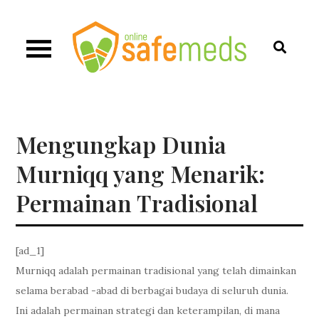
Skip
to
content
Slot Gacor Deposit Pulsa:
Mainkan slot gacor dengan deposit pulsa dari
kenyamanan rumah Anda. Nikmati kemudahan
Mainkan Slot dengan Mudah
bertransaksi dan peluang menang besar dengan
cara yang praktis.
dari Rumah
Mengungkap Dunia
Murniqq yang Menarik:
Permainan Tradisional
[ad_1]
Murniqq adalah permainan tradisional yang telah dimainkan
selama berabad -abad di berbagai budaya di seluruh dunia.
Ini adalah permainan strategi dan keterampilan, di mana