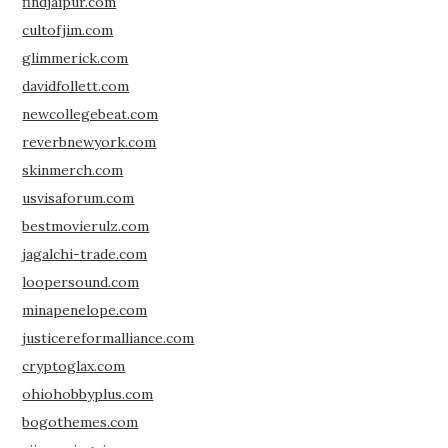
findjaipur.com
cultofjim.com
glimmerick.com
davidfollett.com
newcollegebeat.com
reverbnewyork.com
skinmerch.com
usvisaforum.com
bestmovierulz.com
jagalchi-trade.com
loopersound.com
minapenelope.com
justicereformalliance.com
cryptoglax.com
ohiohobbyplus.com
bogothemes.com