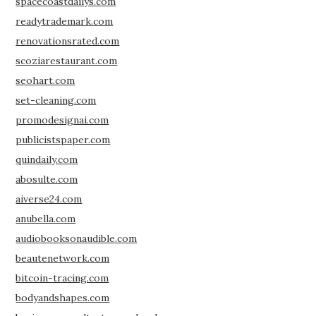
spacecoastdailys.com
readytrademark.com
renovationsrated.com
scoziarestaurant.com
seohart.com
set-cleaning.com
promodesignai.com
publicistspaper.com
quindaily.com
abosulte.com
aiverse24.com
anubella.com
audiobooksonaudible.com
beautenetwork.com
bitcoin-tracing.com
bodyandshapes.com