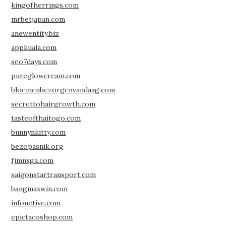
kingofherrings.com
mrbetjapan.com
anewentity.biz
appkuala.com
seo7days.com
pureglowcream.com
bloemenbezorgenvandaag.com
secrettohairgrowth.com
tasteofthaitogo.com
bunnynkitty.com
bezopasnik.org
fjmnxga.com
saigonstartransport.com
bangmaxwin.com
infonetive.com
epictacoshop.com