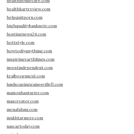
healthhousecare.com
healthkartreview.com
helpquitporn.com
highqualitybanknote.com
hostingnews24.com
hottstyle.com
howtodiyanything.com
inspiringearthlings.com
investindependent.com
kralbozguncu1.com
landscapinggainesvillefl.com
maisonhauturier.com
mascreator.com
menafahmi.com
mukhtarmeer.com
nascartoday.com