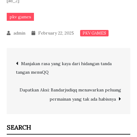
[ad_2]
pkv games
February 22, 2025
PKV GAMES
Post
Manjakan rasa yang kaya dari hidangan tanda
tangan menuQQ
navigation
Dapatkan Aksi: Bandarjudiqq menawarkan peluang
permainan yang tak ada habisnya
SEARCH