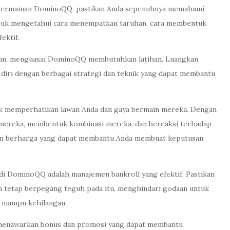
 permainan DominoQQ, pastikan Anda sepenuhnya memahami
asuk mengetahui cara menempatkan taruhan, cara membentuk
ektif.
a pun, menguasai DominoQQ membutuhkan latihan. Luangkan
diri dengan berbagai strategi dan teknik yang dapat membantu
uk memperhatikan lawan Anda dan gaya bermain mereka. Dengan
ereka, membentuk kombinasi mereka, dan bereaksi terhadap
an berharga yang dapat membantu Anda membuat keputusan
n di DominoQQ adalah manajemen bankroll yang efektif. Pastikan
n tetap berpegang teguh pada itu, menghindari godaan untuk
a mampu kehilangan.
e menawarkan bonus dan promosi yang dapat membantu