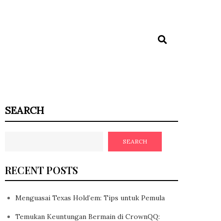
h
peluang menang besar dengan cara yang praktis.
SEARCH
SEARCH
RECENT POSTS
Menguasai Texas Hold’em: Tips untuk Pemula
Temukan Keuntungan Bermain di CrownQQ: