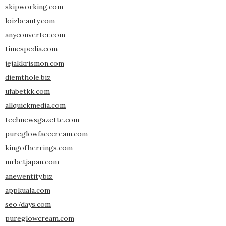
skipworking.com
loizbeauty.com
anyconverter.com
timespedia.com
jejakkrismon.com
diemthole.biz
ufabetkk.com
allquickmedia.com
technewsgazette.com
pureglowfacecream.com
kingofherrings.com
mrbetjapan.com
anewentity.biz
appkuala.com
seo7days.com
pureglowcream.com