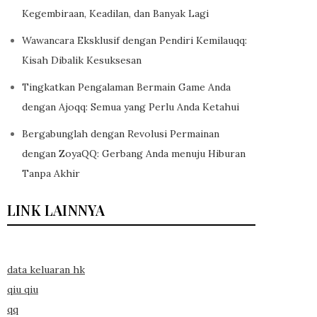
Kegembiraan, Keadilan, dan Banyak Lagi
Wawancara Eksklusif dengan Pendiri Kemilauqq:
Kisah Dibalik Kesuksesan
Tingkatkan Pengalaman Bermain Game Anda
dengan Ajoqq: Semua yang Perlu Anda Ketahui
Bergabunglah dengan Revolusi Permainan
dengan ZoyaQQ: Gerbang Anda menuju Hiburan
Tanpa Akhir
LINK LAINNYA
data keluaran hk
qiu qiu
qq