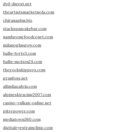
dvd-digest.net
theartistsmarketnola.com
chiranaplus.biz
stackspancakebar.com
namheongfoodcourt.com
milanoglasgow.com
hallu-forte3.com
hallu-motion24.com
therockskippers.com
granfoss.net
allindiacafela.com
alpineskiracing2007.com
casino-vulkan-online.net
pitrepower.com
mediatown360.com
digitaleyestrainclinic.com