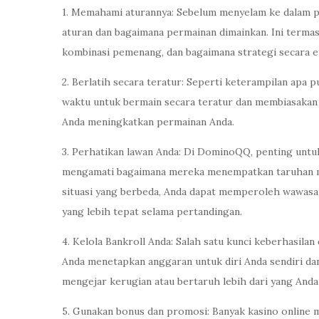
1. Memahami aturannya: Sebelum menyelam ke dalam
aturan dan bagaimana permainan dimainkan. Ini term
kombinasi pemenang, dan bagaimana strategi secara ef
2. Berlatih secara teratur: Seperti keterampilan ap
waktu untuk bermain secara teratur dan membiasakan 
Anda meningkatkan permainan Anda.
3. Perhatikan lawan Anda: Di DominoQQ, penting unt
mengamati bagaimana mereka menempatkan taruhan m
situasi yang berbeda, Anda dapat memperoleh wawas
yang lebih tepat selama pertandingan.
4. Kelola Bankroll Anda: Salah satu kunci keberhasila
Anda menetapkan anggaran untuk diri Anda sendiri da
mengejar kerugian atau bertaruh lebih dari yang And
5. Gunakan bonus dan promosi: Banyak kasino onlin