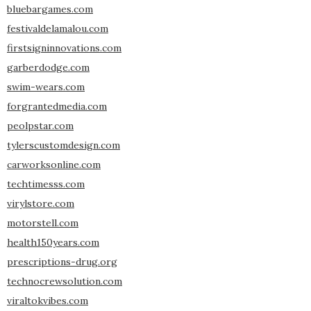
bluebargames.com
festivaldelamalou.com
firstsigninnovations.com
garberdodge.com
swim-wears.com
forgrantedmedia.com
peolpstar.com
tylerscustomdesign.com
carworksonline.com
techtimesss.com
virylstore.com
motorstell.com
health150years.com
prescriptions-drug.org
technocrewsolution.com
viraltokvibes.com