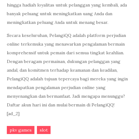
hingga hadiah loyalitas untuk pelanggan yang kembali, ada
banyak peluang untuk meningkatkan uang Anda dan
meningkatkan peluang Anda untuk menang besar.
Secara keseluruhan, PelangiQQ adalah platform perjudian
online terkemuka yang menawarkan pengalaman bermain
komprehensif untuk pemain dari semua tingkat keahlian.
Dengan beragam permainan, dukungan pelanggan yang
andal, dan komitmen terhadap keamanan dan keadilan,
PelangiQQ adalah tujuan tepercaya bagi mereka yang ingin
mendapatkan pengalaman perjudian online yang
menyenangkan dan bermanfaat. Jadi mengapa menunggu?
Daftar akun hari ini dan mulai bermain di PelangiQQ!
[ad_2]
pkv games
slot