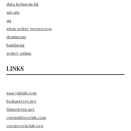
data keluaran hk
qiu qiu
qq
situs poker terpercaya
dominoqq
bandarqq
poker online
LINKS
saucyukiah.com
beikastreet.net
filmizlettir.net
ourmultiworlds.com
cooncreekclub.org