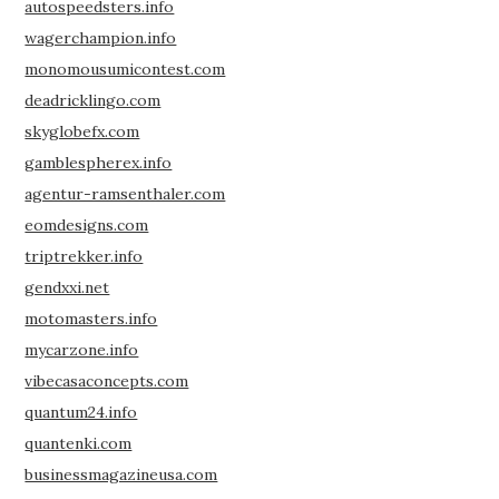
autospeedsters.info
wagerchampion.info
monomousumicontest.com
deadricklingo.com
skyglobefx.com
gamblespherex.info
agentur-ramsenthaler.com
eomdesigns.com
triptrekker.info
gendxxi.net
motomasters.info
mycarzone.info
vibecasaconcepts.com
quantum24.info
quantenki.com
businessmagazineusa.com