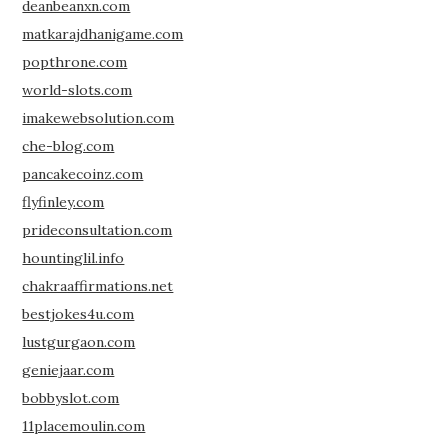
deanbeanxn.com
matkarajdhanigame.com
popthrone.com
world-slots.com
imakewebsolution.com
che-blog.com
pancakecoinz.com
flyfinley.com
prideconsultation.com
hountinglil.info
chakraaffirmations.net
bestjokes4u.com
lustgurgaon.com
geniejaar.com
bobbyslot.com
11placemoulin.com