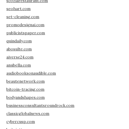
scoziarestaurant.com
seohart.com
set-cleaning.com
promodesignai.com
publicistspaper.com
quindaily.com
abosulte.com
aiverse24.com
anubella.com
audiobooksonaudible.com
beautenetwork.com
bitcoin-tracing.com
bodyandshapes.com
businessconsultantsroundrock.com
classicglobalnews.com
cybercusp.com