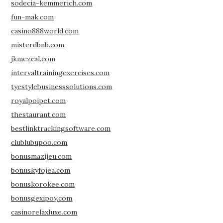
sodecia-kemmerich.com
fun-mak.com
casino888world.com
misterdbnb.com
jkmezcal.com
intervaltrainingexercises.com
tyestylebusinesssolutions.com
royalpoipet.com
thestaurant.com
bestlinktrackingsoftware.com
clublubupoo.com
bonusmazijeu.com
bonuskyfojea.com
bonuskorokee.com
bonusgexipoy.com
casinorelaxluxe.com