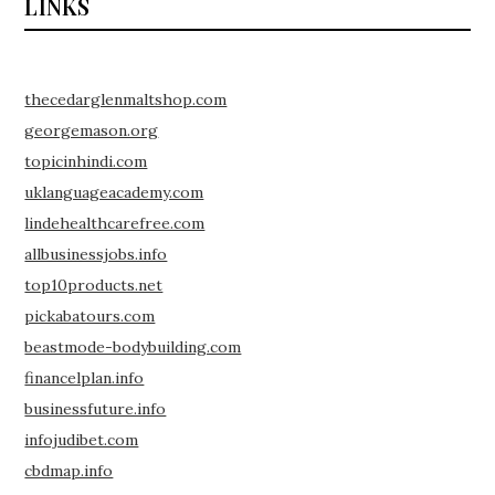
LINKS
thecedarglenmaltshop.com
georgemason.org
topicinhindi.com
uklanguageacademy.com
lindehealthcarefree.com
allbusinessjobs.info
top10products.net
pickabatours.com
beastmode-bodybuilding.com
financelplan.info
businessfuture.info
infojudibet.com
cbdmap.info