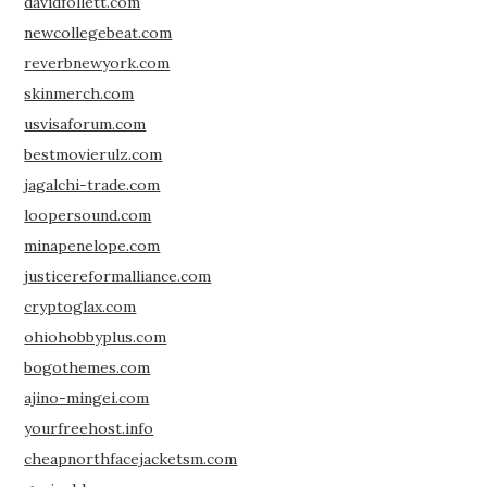
davidfollett.com
newcollegebeat.com
reverbnewyork.com
skinmerch.com
usvisaforum.com
bestmovierulz.com
jagalchi-trade.com
loopersound.com
minapenelope.com
justicereformalliance.com
cryptoglax.com
ohiohobbyplus.com
bogothemes.com
ajino-mingei.com
yourfreehost.info
cheapnorthfacejacketsm.com