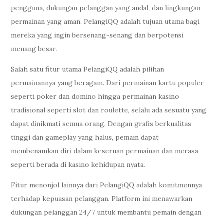
pengguna, dukungan pelanggan yang andal, dan lingkungan
permainan yang aman, PelangiQQ adalah tujuan utama bagi
mereka yang ingin bersenang-senang dan berpotensi
menang besar.
Salah satu fitur utama PelangiQQ adalah pilihan
permainannya yang beragam. Dari permainan kartu populer
seperti poker dan domino hingga permainan kasino
tradisional seperti slot dan roulette, selalu ada sesuatu yang
dapat dinikmati semua orang. Dengan grafis berkualitas
tinggi dan gameplay yang halus, pemain dapat
membenamkan diri dalam keseruan permainan dan merasa
seperti berada di kasino kehidupan nyata.
Fitur menonjol lainnya dari PelangiQQ adalah komitmennya
terhadap kepuasan pelanggan. Platform ini menawarkan
dukungan pelanggan 24/7 untuk membantu pemain dengan