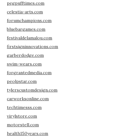
pegpufftimes.com
celestia-arts.com
forumchampions.com
bluebargames.com
festivaldelamalou.com
firstsigninnovations.com
garberdodge.com
swim-wears.com
forgrantedmedia.com
peolpstar.com
tylerscustomdesign.com
carworksonline.com
techtimesss.com
virylstore.com
motorstell.com
health150years.com