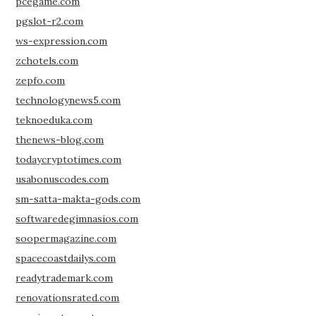
pcegame.com
pgslot-r2.com
ws-expression.com
zchotels.com
zepfo.com
technologynews5.com
teknoeduka.com
thenews-blog.com
todaycryptotimes.com
usabonuscodes.com
sm-satta-makta-gods.com
softwaredegimnasios.com
soopermagazine.com
spacecoastdailys.com
readytrademark.com
renovationsrated.com