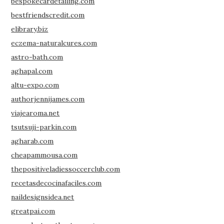
bespokecardetailing.com
bestfriendscredit.com
elibrary.biz
eczema-naturalcures.com
astro-bath.com
aghapal.com
altu-expo.com
authorjennijames.com
viajearoma.net
tsutsuji-parkin.com
agharab.com
cheapammousa.com
thepositiveladiessoccerclub.com
recetasdecocinafaciles.com
naildesignsidea.net
greatpai.com