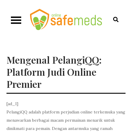
Skip
to
content
Slot Gacor Deposit Pulsa:
Mainkan slot gacor dengan deposit pulsa dari
kenyamanan rumah Anda. Nikmati kemudahan
Mainkan Slot dengan Mudah
bertransaksi dan peluang menang besar dengan
cara yang praktis.
dari Rumah
Mengenal PelangiQQ:
Platform Judi Online
Premier
[ad_1]
PelangiQQ adalah platform perjudian online terkemuka yang
menawarkan berbagai macam permainan menarik untuk
dinikmati para pemain. Dengan antarmuka yang ramah