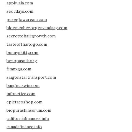
appkuala.com
seo7days.com
pureglowcream.com
bloemenbezorgenvandaag.com
secrettohairgrowth.com
tasteofthaitogo.com
bunnynkitty.com
bezopasnik.org
fjmnxga.com
saigonstartransport.com
bangmaxwin.com
infonetive.com
epictacoshop.com
biopuraskinserum.com
californiafinances.info
canadafinance.info