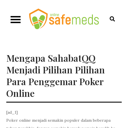
Skip
to
content
Slot Gacor Deposit Pulsa:
Mainkan slot gacor dengan deposit pulsa dari
kenyamanan rumah Anda. Nikmati kemudahan
Mainkan Slot dengan Mudah
bertransaksi dan peluang menang besar dengan
cara yang praktis.
dari Rumah
Mengapa SahabatQQ
Menjadi Pilihan Pilihan
Para Penggemar Poker
Online
[ad_1]
Poker online menjadi semakin populer dalam beberapa