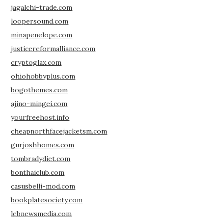
jagalchi-trade.com
loopersound.com
minapenelope.com
justicereformalliance.com
cryptoglax.com
ohiohobbyplus.com
bogothemes.com
ajino-mingei.com
yourfreehost.info
cheapnorthfacejacketsm.com
gurjoshhomes.com
tombradydiet.com
bonthaiclub.com
casusbelli-mod.com
bookplatesociety.com
lebnewsmedia.com