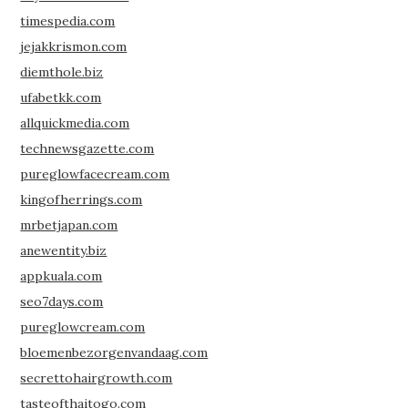
timespedia.com
jejakkrismon.com
diemthole.biz
ufabetkk.com
allquickmedia.com
technewsgazette.com
pureglowfacecream.com
kingofherrings.com
mrbetjapan.com
anewentity.biz
appkuala.com
seo7days.com
pureglowcream.com
bloemenbezorgenvandaag.com
secrettohairgrowth.com
tasteofthaitogo.com