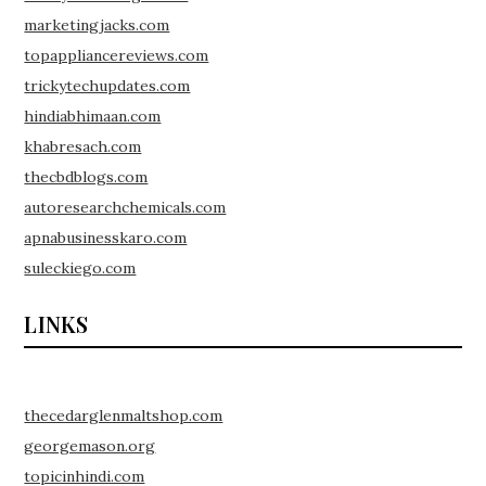
marketingjacks.com
topappliancereviews.com
trickytechupdates.com
hindiabhimaan.com
khabresach.com
thecbdblogs.com
autoresearchchemicals.com
apnabusinesskaro.com
suleckiego.com
LINKS
thecedarglenmaltshop.com
georgemason.org
topicinhindi.com