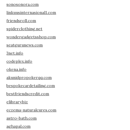
sonosonora.com
linkuusinternasional1.com
friendsroll.com
spiderclothing.net
wondergadgetsshop.com
seatgurunews.com
3net.info
codeplex.info
okena.info
akunidpropokerqq.com
bespokecardetailing.com
bestfriendscredit.com
elibrary.biz
eczema-naturalcures.com
astro-bath.com
aghapal.com