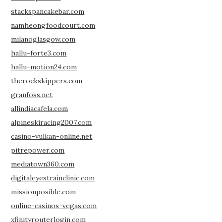
stackspancakebar.com
namheongfoodcourt.com
milanoglasgow.com
hallu-forte3.com
hallu-motion24.com
therockskippers.com
granfoss.net
allindiacafela.com
alpineskiracing2007.com
casino-vulkan-online.net
pitrepower.com
mediatown360.com
digitaleyestrainclinic.com
missionposible.com
online-casinos-vegas.com
xfinityrouterlogin.com