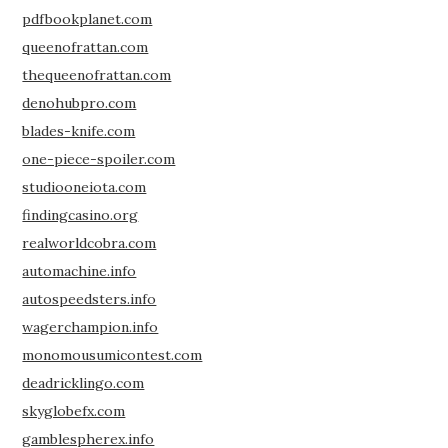
pdfbookplanet.com
queenofrattan.com
thequeenofrattan.com
denohubpro.com
blades-knife.com
one-piece-spoiler.com
studiooneiota.com
findingcasino.org
realworldcobra.com
automachine.info
autospeedsters.info
wagerchampion.info
monomousumicontest.com
deadricklingo.com
skyglobefx.com
gamblespherex.info