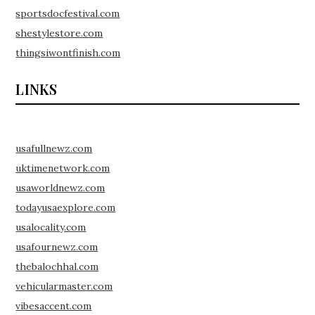
sportsdocfestival.com
shestylestore.com
thingsiwontfinish.com
LINKS
usafullnewz.com
uktimenetwork.com
usaworldnewz.com
todayusaexplore.com
usalocality.com
usafournewz.com
thebalochhal.com
vehicularmaster.com
vibesaccent.com