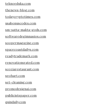
teknoeduka.com
thenews-blog.com
todaycryptotimes.com
usabonuscodes.com
sm-satta-makta-gods.com
softwaredegimnasios.com
soopermagazine.com
spacecoastdailys.com
readytrademark.com
renovationsrated.com
scoziarestaurant.com
seohart.com
set-cleaning.com
promodesignai.com
publicistspaper.com
quindaily.com