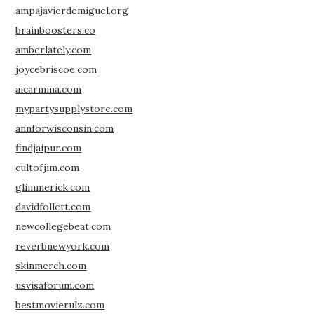
ampajavierdemiguel.org
brainboosters.co
amberlately.com
joycebriscoe.com
aicarmina.com
mypartysupplystore.com
annforwisconsin.com
findjaipur.com
cultofjim.com
glimmerick.com
davidfollett.com
newcollegebeat.com
reverbnewyork.com
skinmerch.com
usvisaforum.com
bestmovierulz.com