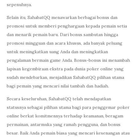
sepenuhnya.
Selain itu, SahabatQQ menawarkan berbagai bonus dan
promosi untuk memberi penghargaan kepada pemain setia
dan menarik pemain baru. Dari bonus sambutan hingga
promosi mingguan dan acara khusus, ada banyak peluang
untuk meningkatkan uang Anda dan meningkatkan
pengalaman bermain game Anda. Bonus-bonus ini menambah
lapisan kegembiraan ekstra pada dunia poker online yang
sudah mendebarkan, menjadikan SahabatQQ pilihan utama
bagi pemain yang mencari nilai tambah dan hadiah.
Secara keseluruhan, SahabatQQ telah mendapatkan
statusnya sebagai pilihan utama bagi para penggemar poker
online berkat komitmennya terhadap keamanan, beragam
permainan, antarmuka yang ramah pengguna, dan bonus
besar. Baik Anda pemain biasa yang mencari kesenangan atau