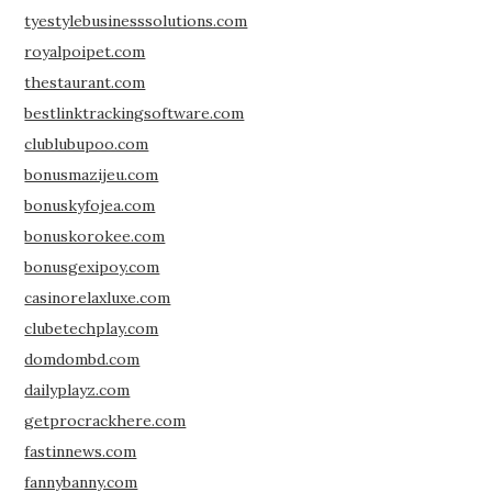
tyestylebusinesssolutions.com
royalpoipet.com
thestaurant.com
bestlinktrackingsoftware.com
clublubupoo.com
bonusmazijeu.com
bonuskyfojea.com
bonuskorokee.com
bonusgexipoy.com
casinorelaxluxe.com
clubetechplay.com
domdombd.com
dailyplayz.com
getprocrackhere.com
fastinnews.com
fannybanny.com