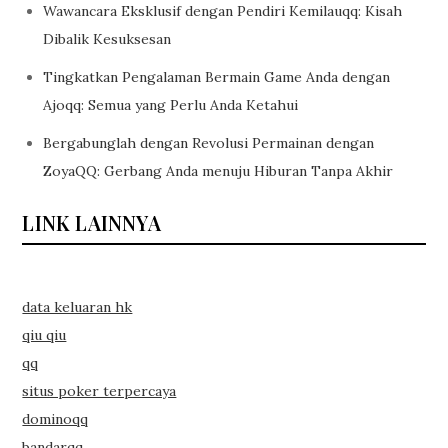
Wawancara Eksklusif dengan Pendiri Kemilauqq: Kisah
Dibalik Kesuksesan
Tingkatkan Pengalaman Bermain Game Anda dengan
Ajoqq: Semua yang Perlu Anda Ketahui
Bergabunglah dengan Revolusi Permainan dengan
ZoyaQQ: Gerbang Anda menuju Hiburan Tanpa Akhir
LINK LAINNYA
data keluaran hk
qiu qiu
qq
situs poker terpercaya
dominoqq
bandarqq