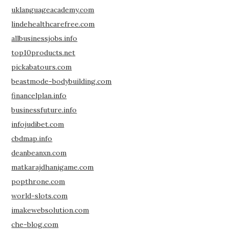
uklanguageacademy.com
lindehealthcarefree.com
allbusinessjobs.info
top10products.net
pickabatours.com
beastmode-bodybuilding.com
financelplan.info
businessfuture.info
infojudibet.com
cbdmap.info
deanbeanxn.com
matkarajdhanigame.com
popthrone.com
world-slots.com
imakewebsolution.com
che-blog.com