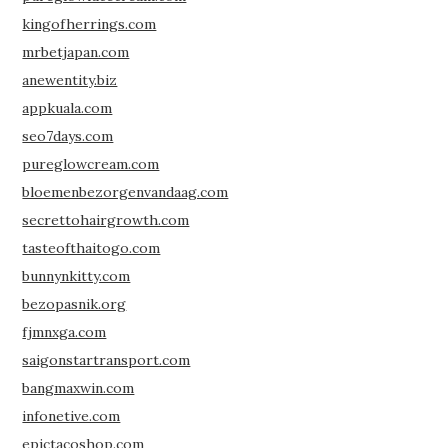
kingofherrings.com
mrbetjapan.com
anewentity.biz
appkuala.com
seo7days.com
pureglowcream.com
bloemenbezorgenvandaag.com
secrettohairgrowth.com
tasteofthaitogo.com
bunnynkitty.com
bezopasnik.org
fjmnxga.com
saigonstartransport.com
bangmaxwin.com
infonetive.com
epictacoshop.com