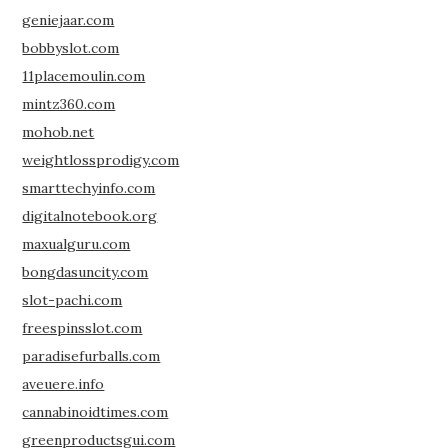
geniejaar.com
bobbyslot.com
11placemoulin.com
mintz360.com
mohob.net
weightlossprodigy.com
smarttechyinfo.com
digitalnotebook.org
maxualguru.com
bongdasuncity.com
slot-pachi.com
freespinsslot.com
paradisefurballs.com
aveuere.info
cannabinoidtimes.com
greenproductsgui.com