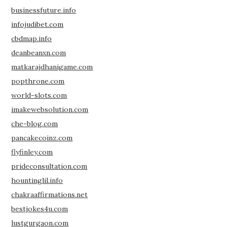
businessfuture.info
infojudibet.com
cbdmap.info
deanbeanxn.com
matkarajdhanigame.com
popthrone.com
world-slots.com
imakewebsolution.com
che-blog.com
pancakecoinz.com
flyfinley.com
prideconsultation.com
hountinglil.info
chakraaffirmations.net
bestjokes4u.com
lustgurgaon.com