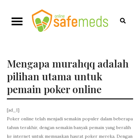
Skip
to
content
Slot Gacor Deposit Pulsa:
Mainkan slot gacor dengan deposit pulsa dari
kenyamanan rumah Anda. Nikmati kemudahan
Mainkan Slot dengan Mudah
bertransaksi dan peluang menang besar dengan
cara yang praktis.
dari Rumah
Mengapa murahqq adalah
pilihan utama untuk
pemain poker online
[ad_1]
Poker online telah menjadi semakin populer dalam beberapa
tahun terakhir, dengan semakin banyak pemain yang beralih
ke internet untuk memuaskan hasrat poker mereka. Dengan