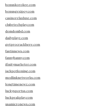
bonuskorokee.com
bonusgexipoy.com
casinorelaxluxe.com
clubetechplay.com
domdombd.com
dailyplayz.com
getprocrackhere.com
fastinnews.com
fannybanny.com
ifinitymarketer.com
jackpotkoning.com
modlinknetworks.com
longtimenewz.com
luckysportss.com
luckpeakplay.com
usamicronews.com