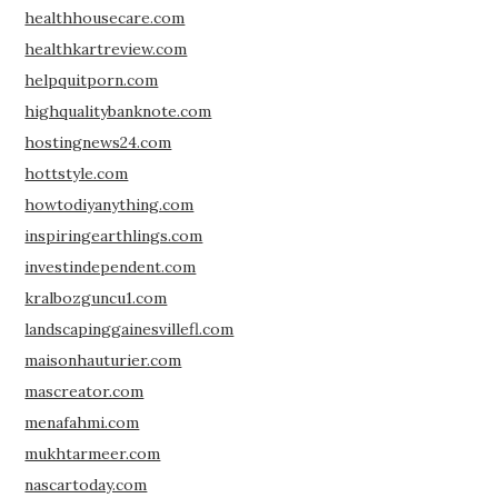
healthhousecare.com
healthkartreview.com
helpquitporn.com
highqualitybanknote.com
hostingnews24.com
hottstyle.com
howtodiyanything.com
inspiringearthlings.com
investindependent.com
kralbozguncu1.com
landscapinggainesvillefl.com
maisonhauturier.com
mascreator.com
menafahmi.com
mukhtarmeer.com
nascartoday.com