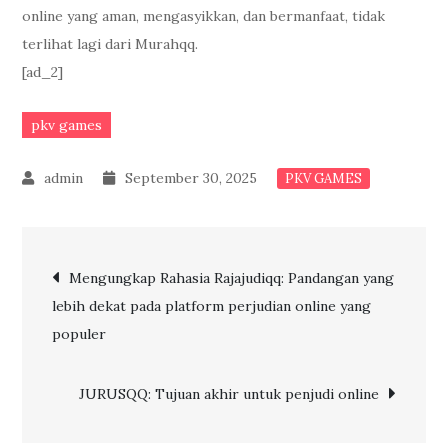
online yang aman, mengasyikkan, dan bermanfaat, tidak
terlihat lagi dari Murahqq.
[ad_2]
pkv games
September 30, 2025
PKV GAMES
Post
Mengungkap Rahasia Rajajudiqq: Pandangan yang
lebih dekat pada platform perjudian online yang
navigation
populer
JURUSQQ: Tujuan akhir untuk penjudi online