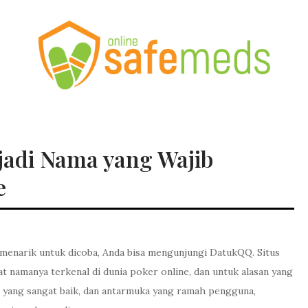
a: Mainkan Slot dengan Mudah dari Ruma
 dari kenyamanan rumah Anda. Nikmati kemudahan bertransaksi dan 
adi Nama yang Wajib
e
 menarik untuk dicoba, Anda bisa mengunjungi DatukQQ. Situs
 namanya terkenal di dunia poker online, dan untuk alasan yang
 yang sangat baik, dan antarmuka yang ramah pengguna,