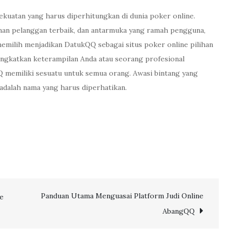
kuatan yang harus diperhitungkan di dunia poker online.
nan pelanggan terbaik, dan antarmuka yang ramah pengguna,
milih menjadikan DatukQQ sebagai situs poker online pilihan
ngkatkan keterampilan Anda atau seorang profesional
 memiliki sesuatu untuk semua orang. Awasi bintang yang
 adalah nama yang harus diperhatikan.
Panduan Utama Menguasai Platform Judi Online
e
AbangQQ