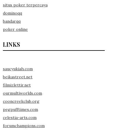
situs poker terpercaya
dominoqq
bandarqq
poker online
LINKS
saucyukiah.com
beikastreet.net
filmizlettir.net
ourmultiworlds.com
cooncreekclub.org
pegpufftimes.com
celestia-arts.com
forumchampions.com