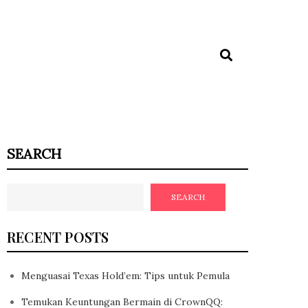
h
peluang menang besar dengan cara yang praktis.
SEARCH
SEARCH
RECENT POSTS
Menguasai Texas Hold’em: Tips untuk Pemula
Temukan Keuntungan Bermain di CrownQQ: