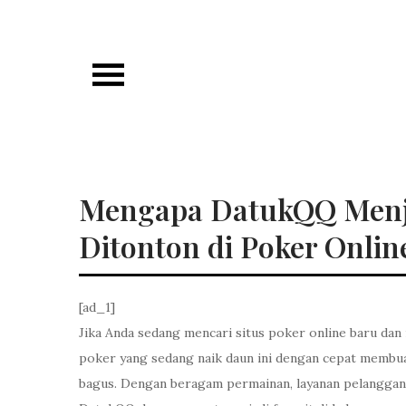
Skip
to
content
Slot Gacor Deposit Puls
Mainkan slot gacor dengan deposit pulsa
Mengapa DatukQQ Menj
Ditonton di Poker Onlin
[ad_1]
Jika Anda sedang mencari situs poker online baru dan
poker yang sedang naik daun ini dengan cepat membuat
bagus. Dengan beragam permainan, layanan pelanggan