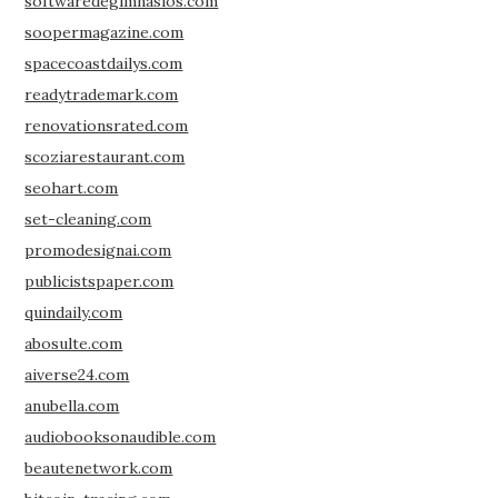
softwaredegimnasios.com
soopermagazine.com
spacecoastdailys.com
readytrademark.com
renovationsrated.com
scoziarestaurant.com
seohart.com
set-cleaning.com
promodesignai.com
publicistspaper.com
quindaily.com
abosulte.com
aiverse24.com
anubella.com
audiobooksonaudible.com
beautenetwork.com