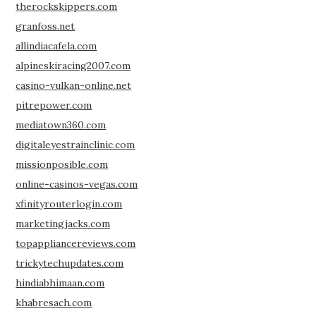
therockskippers.com
granfoss.net
allindiacafela.com
alpineskiracing2007.com
casino-vulkan-online.net
pitrepower.com
mediatown360.com
digitaleyestrainclinic.com
missionposible.com
online-casinos-vegas.com
xfinityrouterlogin.com
marketingjacks.com
topappliancereviews.com
trickytechupdates.com
hindiabhimaan.com
khabresach.com