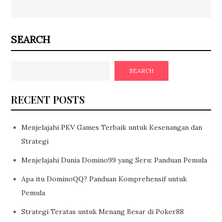
SEARCH
SEARCH
RECENT POSTS
Menjelajahi PKV Games Terbaik untuk Kesenangan dan
Strategi
Menjelajahi Dunia Domino99 yang Seru: Panduan Pemula
Apa itu DominoQQ? Panduan Komprehensif untuk
Pemula
Strategi Teratas untuk Menang Besar di Poker88