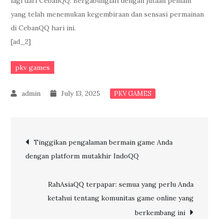
lagi dari CebanQQ. Bergabunglah dengan jutaan pemain
yang telah menemukan kegembiraan dan sensasi permainan
di CebanQQ hari ini.
[ad_2]
pkv games
July 13, 2025
PKV GAMES
Post
Tinggikan pengalaman bermain game Anda
dengan platform mutakhir IndoQQ
navigation
RahAsiaQQ terpapar: semua yang perlu Anda
ketahui tentang komunitas game online yang
berkembang ini