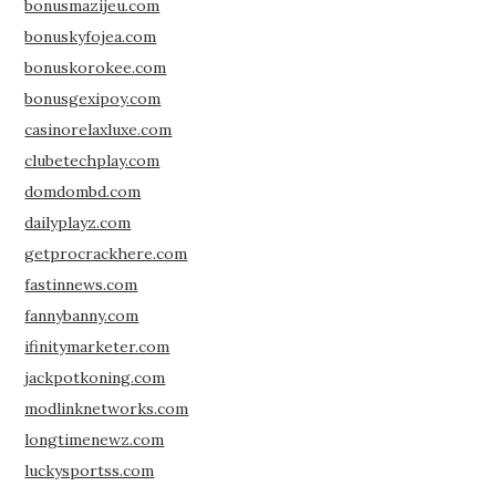
bonusmazijeu.com
bonuskyfojea.com
bonuskorokee.com
bonusgexipoy.com
casinorelaxluxe.com
clubetechplay.com
domdombd.com
dailyplayz.com
getprocrackhere.com
fastinnews.com
fannybanny.com
ifinitymarketer.com
jackpotkoning.com
modlinknetworks.com
longtimenewz.com
luckysportss.com