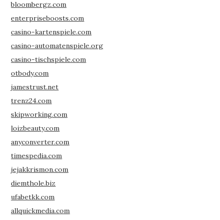
bloombergz.com
enterpriseboosts.com
casino-kartenspiele.com
casino-automatenspiele.org
casino-tischspiele.com
otbody.com
jamestrust.net
trenz24.com
skipworking.com
loizbeauty.com
anyconverter.com
timespedia.com
jejakkrismon.com
diemthole.biz
ufabetkk.com
allquickmedia.com