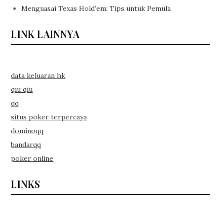
Menguasai Texas Hold’em: Tips untuk Pemula
LINK LAINNYA
data keluaran hk
qiu qiu
qq
situs poker terpercaya
dominoqq
bandarqq
poker online
LINKS