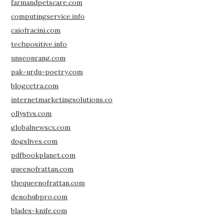
farmandpetscare.com
computingservice.info
caiofracini.com
techpositive.info
unseonrang.com
pak-urdu-poetry.com
blogcetra.com
internetmarketingsolutions.co
ollystvs.com
globalnewscx.com
dogslives.com
pdfbookplanet.com
queenofrattan.com
thequeenofrattan.com
denohubpro.com
blades-knife.com