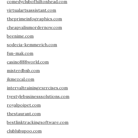
comedyclubofhiltonhead.com
virtualartsassistant.com
theprimeinfographics.com
cheapvaliumordernow.com
beenime.com
sodecia-kemmerich.com
fun-mak.com
casino888world.com
misterdbnb.com
jkmezcal.com
intervaltrainingexercises.com
tyestylebusinesssolutions.com
royalpoipet.com
thestaurant.com
bestlinktrackingsoftware.com
clublubupoo.com