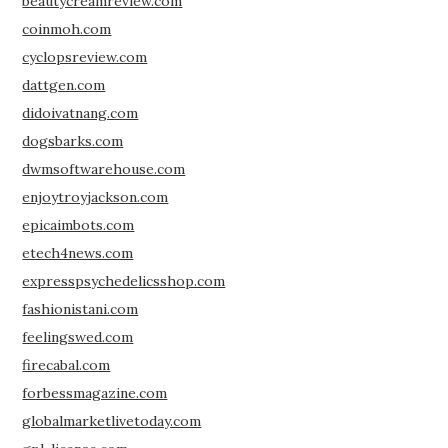
beautycreamreview.com
coinmoh.com
cyclopsreview.com
dattgen.com
didoivatnang.com
dogsbarks.com
dwmsoftwarehouse.com
enjoytroyjackson.com
epicaimbots.com
etech4news.com
expresspsychedelicsshop.com
fashionistani.com
feelingswed.com
firecabal.com
forbessmagazine.com
globalmarketlivetoday.com