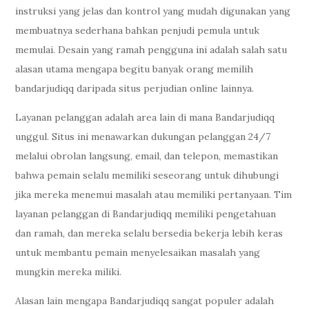
instruksi yang jelas dan kontrol yang mudah digunakan yang
membuatnya sederhana bahkan penjudi pemula untuk
memulai. Desain yang ramah pengguna ini adalah salah satu
alasan utama mengapa begitu banyak orang memilih
bandarjudiqq daripada situs perjudian online lainnya.
Layanan pelanggan adalah area lain di mana Bandarjudiqq
unggul. Situs ini menawarkan dukungan pelanggan 24/7
melalui obrolan langsung, email, dan telepon, memastikan
bahwa pemain selalu memiliki seseorang untuk dihubungi
jika mereka menemui masalah atau memiliki pertanyaan. Tim
layanan pelanggan di Bandarjudiqq memiliki pengetahuan
dan ramah, dan mereka selalu bersedia bekerja lebih keras
untuk membantu pemain menyelesaikan masalah yang
mungkin mereka miliki.
Alasan lain mengapa Bandarjudiqq sangat populer adalah