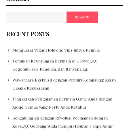
SEARCH
RECENT POSTS
Menguasai Texas Hold’em: Tips untuk Pemula
Temukan Keuntungan Bermain di CrownQQ:
Kegembiraan, Keadilan, dan Banyak Lagi
Wawancara Eksklusif dengan Pendiri Kemilauqq: Kisah
Dibalik Kesuksesan
Tingkatkan Pengalaman Bermain Game Anda dengan
Ajoqq: Semua yang Perlu Anda Ketahui
Bergabunglah dengan Revolusi Permainan dengan
ZoyaQQ: Gerbang Anda menuju Hiburan Tanpa Akhir