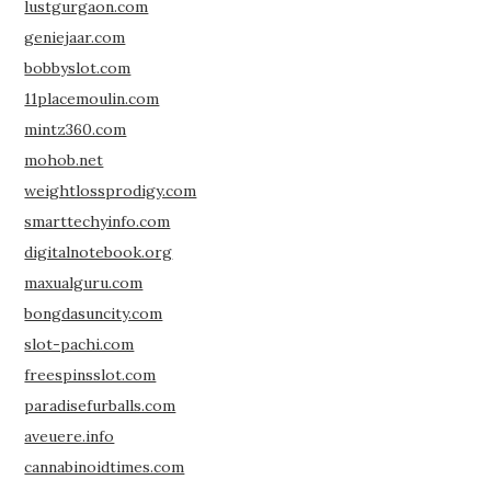
lustgurgaon.com
geniejaar.com
bobbyslot.com
11placemoulin.com
mintz360.com
mohob.net
weightlossprodigy.com
smarttechyinfo.com
digitalnotebook.org
maxualguru.com
bongdasuncity.com
slot-pachi.com
freespinsslot.com
paradisefurballs.com
aveuere.info
cannabinoidtimes.com