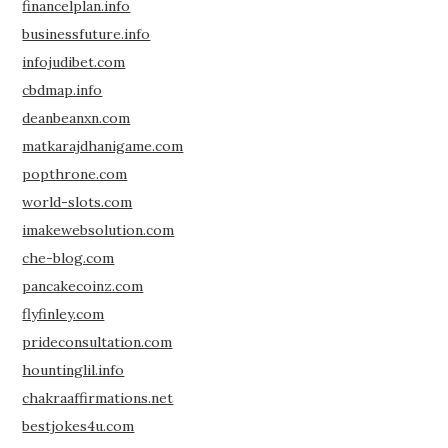
financelplan.info
businessfuture.info
infojudibet.com
cbdmap.info
deanbeanxn.com
matkarajdhanigame.com
popthrone.com
world-slots.com
imakewebsolution.com
che-blog.com
pancakecoinz.com
flyfinley.com
prideconsultation.com
hountinglil.info
chakraaffirmations.net
bestjokes4u.com