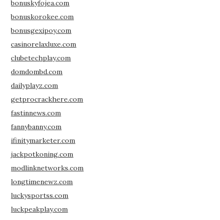
bonuskyfojea.com
bonuskorokee.com
bonusgexipoy.com
casinorelaxluxe.com
clubetechplay.com
domdombd.com
dailyplayz.com
getprocrackhere.com
fastinnews.com
fannybanny.com
ifinitymarketer.com
jackpotkoning.com
modlinknetworks.com
longtimenewz.com
luckysportss.com
luckpeakplay.com