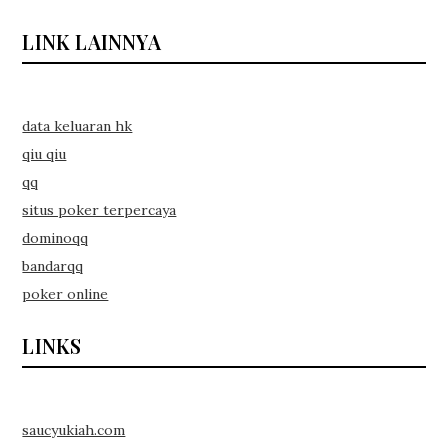
LINK LAINNYA
data keluaran hk
qiu qiu
qq
situs poker terpercaya
dominoqq
bandarqq
poker online
LINKS
saucyukiah.com