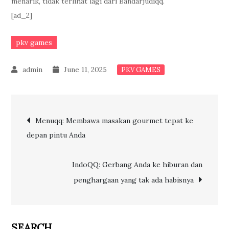
menarik, tidak terlihat lagi dari Bandarjudiqq.
[ad_2]
pkv games
June 11, 2025
PKV GAMES
Post
Menuqq: Membawa masakan gourmet tepat ke
depan pintu Anda
navigation
IndoQQ: Gerbang Anda ke hiburan dan
penghargaan yang tak ada habisnya
SEARCH