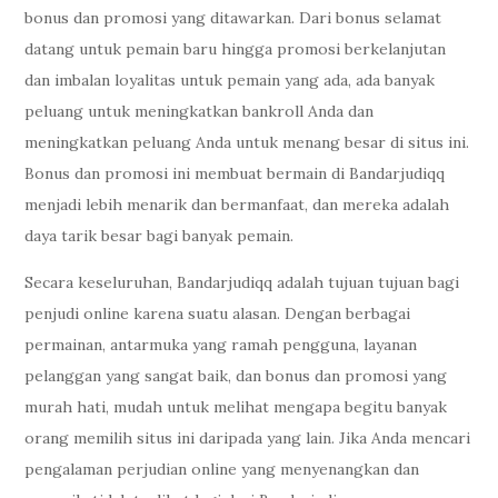
bonus dan promosi yang ditawarkan. Dari bonus selamat
datang untuk pemain baru hingga promosi berkelanjutan
dan imbalan loyalitas untuk pemain yang ada, ada banyak
peluang untuk meningkatkan bankroll Anda dan
meningkatkan peluang Anda untuk menang besar di situs ini.
Bonus dan promosi ini membuat bermain di Bandarjudiqq
menjadi lebih menarik dan bermanfaat, dan mereka adalah
daya tarik besar bagi banyak pemain.
Secara keseluruhan, Bandarjudiqq adalah tujuan tujuan bagi
penjudi online karena suatu alasan. Dengan berbagai
permainan, antarmuka yang ramah pengguna, layanan
pelanggan yang sangat baik, dan bonus dan promosi yang
murah hati, mudah untuk melihat mengapa begitu banyak
orang memilih situs ini daripada yang lain. Jika Anda mencari
pengalaman perjudian online yang menyenangkan dan