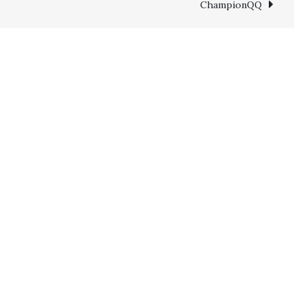
ChampionQQ