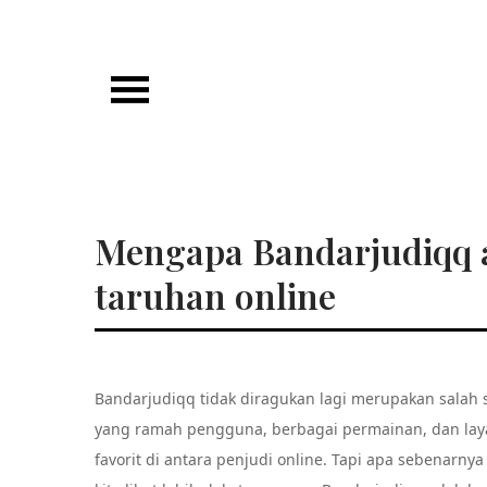
Skip
to
content
Slot Gacor Deposit Puls
Mainkan slot gacor dengan deposit 
Mengapa Bandarjudiqq a
taruhan online
Bandarjudiqq tidak diragukan lagi merupakan salah 
yang ramah pengguna, berbagai permainan, dan laya
favorit di antara penjudi online. Tapi apa sebenarn