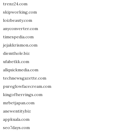
trenz24.com
skipworking.com
loizbeauty.com
anyconverter.com
timespedia.com
jejakkrismon.com
diemthole.biz
ufabetkk.com
allquickmedia.com
technewsgazette.com
pureglowfacecream.com
kingofherrings.com
mrbetjapan.com
anewentity.biz
appkuala.com
seo7days.com