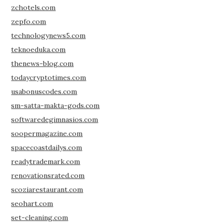
zchotels.com
zepfo.com
technologynews5.com
teknoeduka.com
thenews-blog.com
todaycryptotimes.com
usabonuscodes.com
sm-satta-makta-gods.com
softwaredegimnasios.com
soopermagazine.com
spacecoastdailys.com
readytrademark.com
renovationsrated.com
scoziarestaurant.com
seohart.com
set-cleaning.com