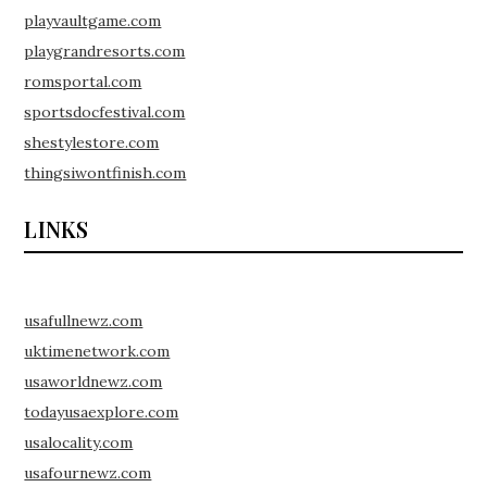
playvaultgame.com
playgrandresorts.com
romsportal.com
sportsdocfestival.com
shestylestore.com
thingsiwontfinish.com
LINKS
usafullnewz.com
uktimenetwork.com
usaworldnewz.com
todayusaexplore.com
usalocality.com
usafournewz.com