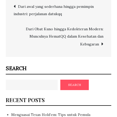
Post
Dari awal yang sederhana hingga pemimpin
industri: perjalanan datukqq
navigation
Dari Obat Kuno hingga Kedokteran Modern:
Munculnya HematQQ dalam Kesehatan dan
Kebugaran
SEARCH
SEARCH
RECENT POSTS
Menguasai Texas Hold’em: Tips untuk Pemula