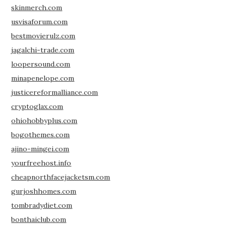
skinmerch.com
usvisaforum.com
bestmovierulz.com
jagalchi-trade.com
loopersound.com
minapenelope.com
justicereformalliance.com
cryptoglax.com
ohiohobbyplus.com
bogothemes.com
ajino-mingei.com
yourfreehost.info
cheapnorthfacejacketsm.com
gurjoshhomes.com
tombradydiet.com
bonthaiclub.com