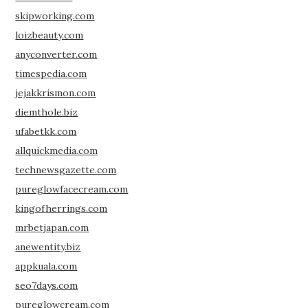
skipworking.com
loizbeauty.com
anyconverter.com
timespedia.com
jejakkrismon.com
diemthole.biz
ufabetkk.com
allquickmedia.com
technewsgazette.com
pureglowfacecream.com
kingofherrings.com
mrbetjapan.com
anewentity.biz
appkuala.com
seo7days.com
pureglowcream.com