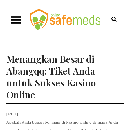
Skip
to
content
Slot Gacor Deposit Pulsa:
Mainkan slot gacor dengan deposit pulsa dari
kenyamanan rumah Anda. Nikmati kemudahan
Mainkan Slot dengan Mudah
bertransaksi dan peluang menang besar dengan
cara yang praktis.
dari Rumah
Menangkan Besar di
Abangqq: Tiket Anda
untuk Sukses Kasino
Online
[ad_1]
Apakah Anda bosan bermain di kasino online di mana Anda