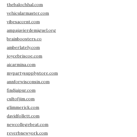
thebalochhal.com
vehicularmaster.com
vibesaccent.com
ampajavierdemiguel.org
brainboosters.co
amberlately.com
joycebriscoe.com
aicarmina.com
mypartysupplystore.com
annforwisconsin.com
findjaipur.com
cultofjim.com
glimmerick.com
davidfollett.com
newcollegebeat.com
reverbnewyork.com