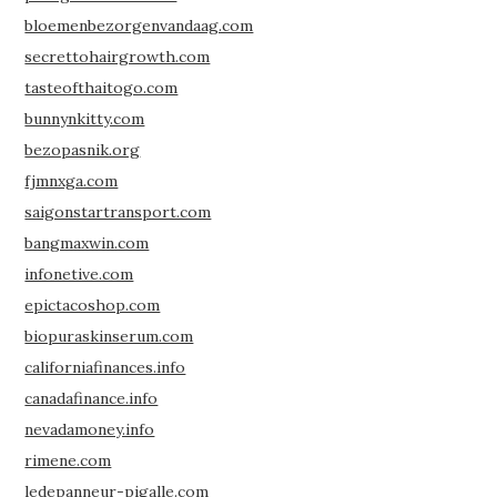
bloemenbezorgenvandaag.com
secrettohairgrowth.com
tasteofthaitogo.com
bunnynkitty.com
bezopasnik.org
fjmnxga.com
saigonstartransport.com
bangmaxwin.com
infonetive.com
epictacoshop.com
biopuraskinserum.com
californiafinances.info
canadafinance.info
nevadamoney.info
rimene.com
ledepanneur-pigalle.com