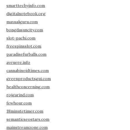
smarttechyinfo.com
digitalnotebook.org
maxualguru.com
bongdasuncity.com
slot-pachi.com
freespinsslot.com
paradisefurballs.com
aveuere.info
cannabinoidtimes.com
greenproductsgui.com
healthconcerning.com
rojgarind.com
fewhour.com
18minutetimer.com
semanticseostars.com
mainstreamzone.com