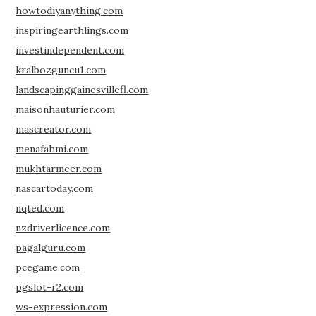
howtodiyanything.com
inspiringearthlings.com
investindependent.com
kralbozguncu1.com
landscapinggainesvillefl.com
maisonhauturier.com
mascreator.com
menafahmi.com
mukhtarmeer.com
nascartoday.com
nqted.com
nzdriverlicence.com
pagalguru.com
pcegame.com
pgslot-r2.com
ws-expression.com