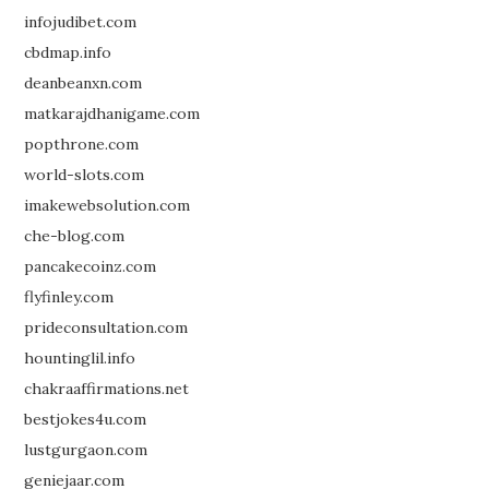
infojudibet.com
cbdmap.info
deanbeanxn.com
matkarajdhanigame.com
popthrone.com
world-slots.com
imakewebsolution.com
che-blog.com
pancakecoinz.com
flyfinley.com
prideconsultation.com
hountinglil.info
chakraaffirmations.net
bestjokes4u.com
lustgurgaon.com
geniejaar.com