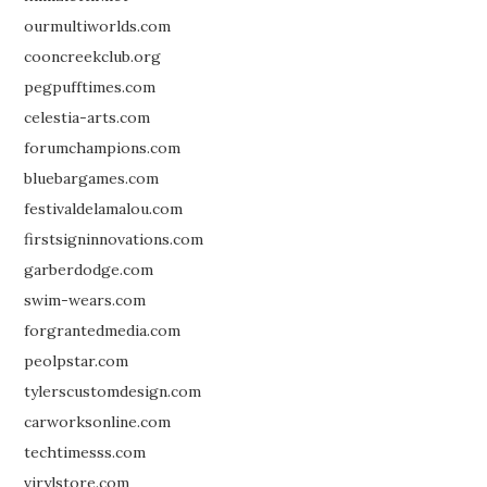
ourmultiworlds.com
cooncreekclub.org
pegpufftimes.com
celestia-arts.com
forumchampions.com
bluebargames.com
festivaldelamalou.com
firstsigninnovations.com
garberdodge.com
swim-wears.com
forgrantedmedia.com
peolpstar.com
tylerscustomdesign.com
carworksonline.com
techtimesss.com
virylstore.com