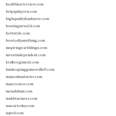
healthkartreview.com
helpquitporn.com
highqualitybanknote.com
hostingnews24.com
hottstyle.com
howtodiyanything.com
inspiringearthlings.com
investindependent.com
kralbozguncu1.com
landscapinggainesvillefl.com
maisonhauturier.com
mascreator.com
menafahmi.com
mukhtarmeer.com
nascartoday.com
nqted.com