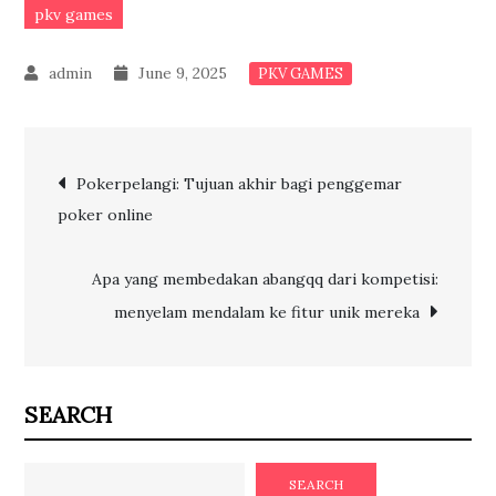
pkv games
June 9, 2025
PKV GAMES
Post
Pokerpelangi: Tujuan akhir bagi penggemar
poker online
navigation
Apa yang membedakan abangqq dari kompetisi:
menyelam mendalam ke fitur unik mereka
SEARCH
SEARCH