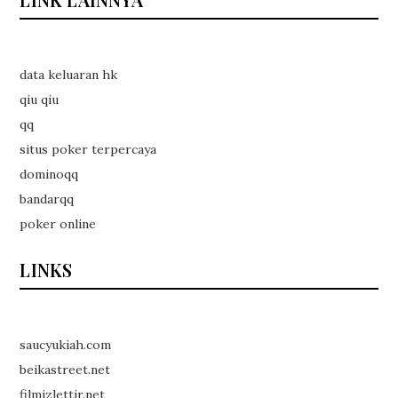
data keluaran hk
qiu qiu
qq
situs poker terpercaya
dominoqq
bandarqq
poker online
LINKS
saucyukiah.com
beikastreet.net
filmizlettir.net