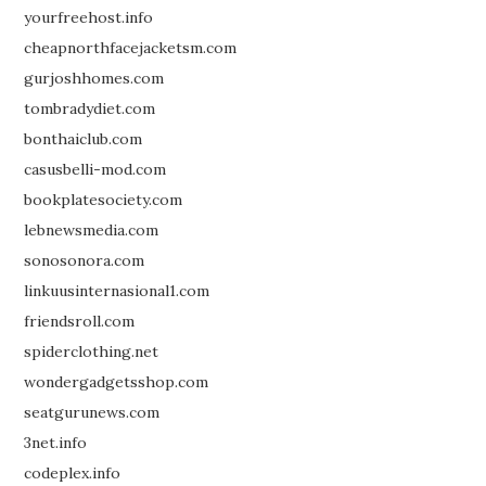
yourfreehost.info
cheapnorthfacejacketsm.com
gurjoshhomes.com
tombradydiet.com
bonthaiclub.com
casusbelli-mod.com
bookplatesociety.com
lebnewsmedia.com
sonosonora.com
linkuusinternasional1.com
friendsroll.com
spiderclothing.net
wondergadgetsshop.com
seatgurunews.com
3net.info
codeplex.info