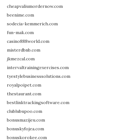
cheapvaliumordernow.com
beenime.com
sodecia-kemmerich.com
fun-mak.com
casino888world.com
misterdbnb.com
jkmezcal.com
intervaltrainingexercises.com
tyestylebusinesssolutions.com
royalpoipet.com
thestaurant.com
bestlinktrackingsoftware.com
clublubupoo.com
bonusmazijeu.com
bonuskyfojea.com
bonuskorokee.com