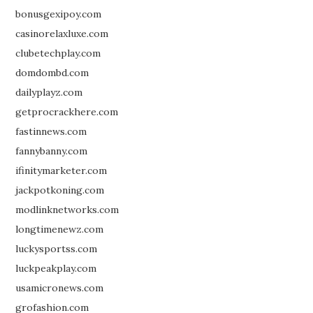
bonusgexipoy.com
casinorelaxluxe.com
clubetechplay.com
domdombd.com
dailyplayz.com
getprocrackhere.com
fastinnews.com
fannybanny.com
ifinitymarketer.com
jackpotkoning.com
modlinknetworks.com
longtimenewz.com
luckysportss.com
luckpeakplay.com
usamicronews.com
grofashion.com