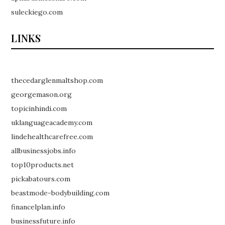
suleckiego.com
LINKS
thecedarglenmaltshop.com
georgemason.org
topicinhindi.com
uklanguageacademy.com
lindehealthcarefree.com
allbusinessjobs.info
top10products.net
pickabatours.com
beastmode-bodybuilding.com
financelplan.info
businessfuture.info