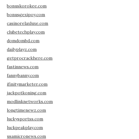
bonuskorokee.com
bonusgexipoy.com
casinorelaxluxe.com
clubetechplay.com
domdombd.com
dailyplayz.com
getprocrackhere.com
fastinnews.com
fannybanny.com
ifinitymarketer.com
jackpotkoning.com
modlinknetworks.com
longtimenewz.com
luckysportss.com
luckpeakplay.com
usamicronews.com