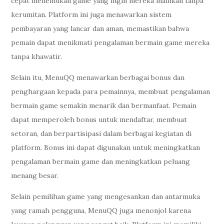
cepat menemukan game yang ingin mereka mainkan tanpa
kerumitan. Platform ini juga menawarkan sistem
pembayaran yang lancar dan aman, memastikan bahwa
pemain dapat menikmati pengalaman bermain game mereka
tanpa khawatir.
Selain itu, MenuQQ menawarkan berbagai bonus dan
penghargaan kepada para pemainnya, membuat pengalaman
bermain game semakin menarik dan bermanfaat. Pemain
dapat memperoleh bonus untuk mendaftar, membuat
setoran, dan berpartisipasi dalam berbagai kegiatan di
platform. Bonus ini dapat digunakan untuk meningkatkan
pengalaman bermain game dan meningkatkan peluang
menang besar.
Selain pemilihan game yang mengesankan dan antarmuka
yang ramah pengguna, MenuQQ juga menonjol karena