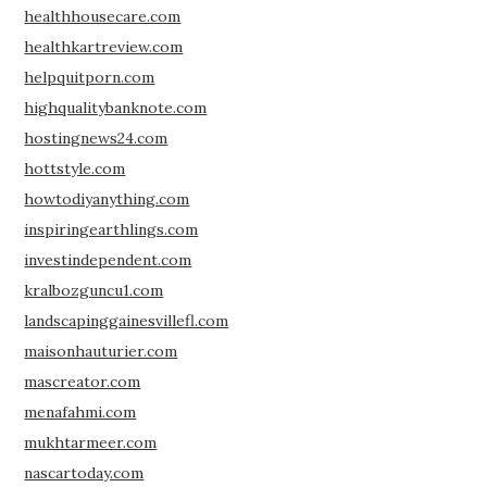
healthhousecare.com
healthkartreview.com
helpquitporn.com
highqualitybanknote.com
hostingnews24.com
hottstyle.com
howtodiyanything.com
inspiringearthlings.com
investindependent.com
kralbozguncu1.com
landscapinggainesvillefl.com
maisonhauturier.com
mascreator.com
menafahmi.com
mukhtarmeer.com
nascartoday.com