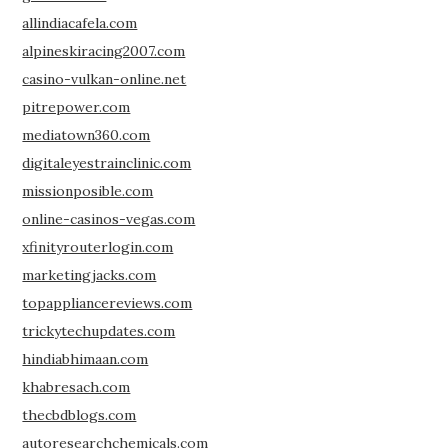
allindiacafela.com
alpineskiracing2007.com
casino-vulkan-online.net
pitrepower.com
mediatown360.com
digitaleyestrainclinic.com
missionposible.com
online-casinos-vegas.com
xfinityrouterlogin.com
marketingjacks.com
topappliancereviews.com
trickytechupdates.com
hindiabhimaan.com
khabresach.com
thecbdblogs.com
autoresearchchemicals.com