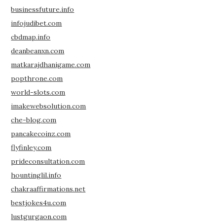
businessfuture.info
infojudibet.com
cbdmap.info
deanbeanxn.com
matkarajdhanigame.com
popthrone.com
world-slots.com
imakewebsolution.com
che-blog.com
pancakecoinz.com
flyfinley.com
prideconsultation.com
hountinglil.info
chakraaffirmations.net
bestjokes4u.com
lustgurgaon.com