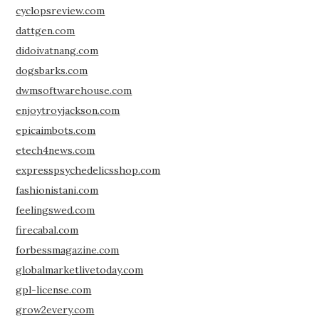
cyclopsreview.com
dattgen.com
didoivatnang.com
dogsbarks.com
dwmsoftwarehouse.com
enjoytroyjackson.com
epicaimbots.com
etech4news.com
expresspsychedelicsshop.com
fashionistani.com
feelingswed.com
firecabal.com
forbessmagazine.com
globalmarketlivetoday.com
gpl-license.com
grow2every.com