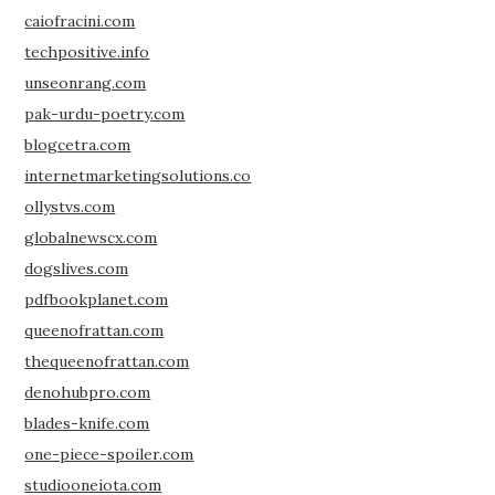
caiofracini.com
techpositive.info
unseonrang.com
pak-urdu-poetry.com
blogcetra.com
internetmarketingsolutions.co
ollystvs.com
globalnewscx.com
dogslives.com
pdfbookplanet.com
queenofrattan.com
thequeenofrattan.com
denohubpro.com
blades-knife.com
one-piece-spoiler.com
studiooneiota.com