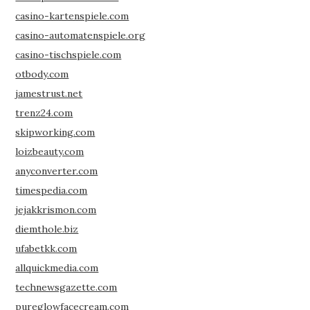
casino-kartenspiele.com
casino-automatenspiele.org
casino-tischspiele.com
otbody.com
jamestrust.net
trenz24.com
skipworking.com
loizbeauty.com
anyconverter.com
timespedia.com
jejakkrismon.com
diemthole.biz
ufabetkk.com
allquickmedia.com
technewsgazette.com
pureglowfacecream.com