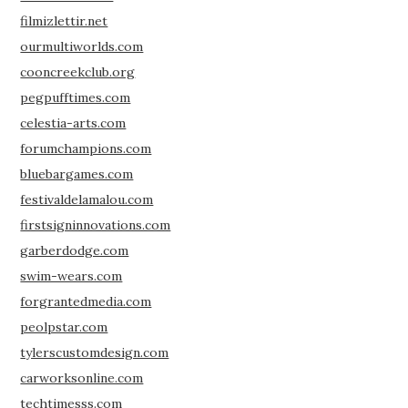
filmizlettir.net
ourmultiworlds.com
cooncreekclub.org
pegpufftimes.com
celestia-arts.com
forumchampions.com
bluebargames.com
festivaldelamalou.com
firstsigninnovations.com
garberdodge.com
swim-wears.com
forgrantedmedia.com
peolpstar.com
tylerscustomdesign.com
carworksonline.com
techtimesss.com