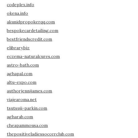
codeplex.info
okena.info
akunidpropokerqq.com
bespokecardetailing.com
bestfriendscredit.com
elibrary.biz
eczema-naturalcures.com
astro-bath.com
aghapal.com
altu-expo.com
authorjennijames.com
viajearoma.net
tsutsuji-parkin.com
agharab.com
cheapammousa.com
thepositiveladiessoccerclub.com