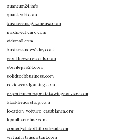
quantum24.info
quantenki.com
businessmagazineusa.com
medicwellcare.com
vidsmall.com
businessnews2day.com
worldnewsrecords.com
sterilepro24.com
solidtechbusiness.com
reviewcardgaming.com
experiencedexpertstowingservice.com
blackheadsshop.com
location-voiture-casablanca.org
kpaulbartelme.com
comedyclubofhiltonhead.com
virtualartsassistant.com