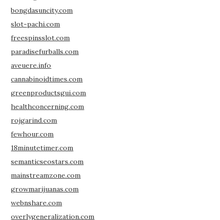
bongdasuncity.com
slot-pachi.com
freespinsslot.com
paradisefurballs.com
aveuere.info
cannabinoidtimes.com
greenproductsgui.com
healthconcerning.com
rojgarind.com
fewhour.com
18minutetimer.com
semanticseostars.com
mainstreamzone.com
growmarijuanas.com
webnshare.com
overlygeneralization.com