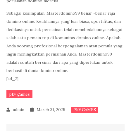
perjalanan domino mereka.
Sebagai kesimpulan, Masterdomino99 benar -benar raja
domino online. Keahliannya yang luar biasa, sportifitas, dan
dedikasinya untuk permainan telah membedakannya sebagai
salah satu pemain top di komunitas domino online. Apakah
Anda seorang profesional berpengalaman atau pemula yang
ingin meningkatkan permainan Anda, Masterdomino99
adalah contoh bersinar dari apa yang diperlukan untuk
berhasil di dunia domino online.
[ad_2]
pkv games
March 31, 2025
PKV GAMES