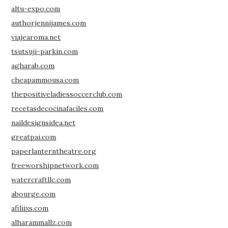
altu-expo.com
authorjennijames.com
viajearoma.net
tsutsuji-parkin.com
agharab.com
cheapammousa.com
thepositiveladiessoccerclub.com
recetasdecocinafaciles.com
naildesignsidea.net
greatpai.com
paperlanterntheatre.org
freeworshipnetwork.com
watercraftllc.com
abourge.com
afiliixs.com
alharammallz.com