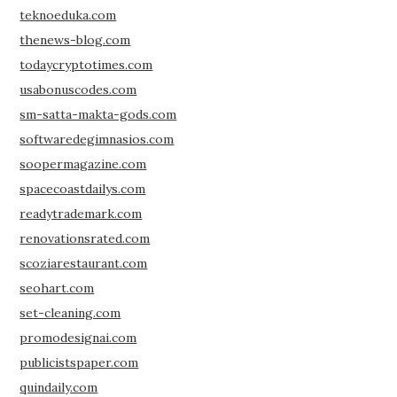
teknoeduka.com
thenews-blog.com
todaycryptotimes.com
usabonuscodes.com
sm-satta-makta-gods.com
softwaredegimnasios.com
soopermagazine.com
spacecoastdailys.com
readytrademark.com
renovationsrated.com
scoziarestaurant.com
seohart.com
set-cleaning.com
promodesignai.com
publicistspaper.com
quindaily.com