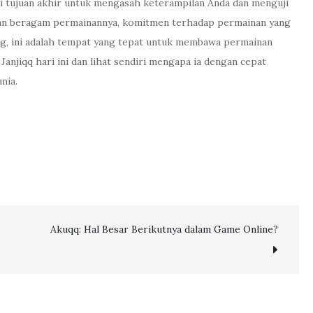
i tujuan akhir untuk mengasah keterampilan Anda dan menguji
gan beragam permainannya, komitmen terhadap permainan yang
ng, ini adalah tempat yang tepat untuk membawa permainan
anjiqq hari ini dan lihat sendiri mengapa ia dengan cepat
nia.
Akuqq: Hal Besar Berikutnya dalam Game Online?