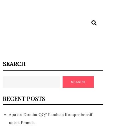
h
peluang menang besar dengan cara yang praktis.
SEARCH
SEARCH
RECENT POSTS
Apa itu DominoQQ? Panduan Komprehensif
untuk Pemula