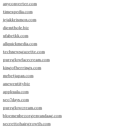
anyconverter.com
timespedia.com
jejakkrismon.com
diemthole.biz
ufabetkk.com
allquickmedia.com
technewsgazette.com
pureglowfacecream.com
kingofherrings.com
mrbetjapan.com
anewentity.biz
appkuala.com
seo7days.com
pureglowcream.com
bloemenbezorgenvandaag.com
secrettohairgrowth.com