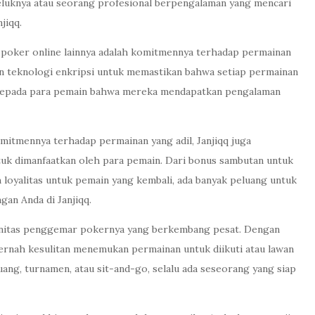
eluknya atau seorang profesional berpengalaman yang mencari
jiqq.
m poker online lainnya adalah komitmennya terhadap permainan
dan teknologi enkripsi untuk memastikan bahwa setiap permainan
n kepada para pemain bahwa mereka mendapatkan pengalaman
mitmennya terhadap permainan yang adil, Janjiqq juga
k dimanfaatkan oleh para pemain. Dari bonus sambutan untuk
loyalitas untuk pemain yang kembali, ada banyak peluang untuk
an Anda di Janjiqq.
munitas penggemar pokernya yang berkembang pesat. Dengan
 pernah kesulitan menemukan permainan untuk diikuti atau lawan
ang, turnamen, atau sit-and-go, selalu ada seseorang yang siap