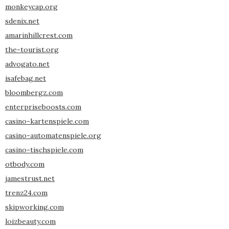
monkeycap.org
sdenix.net
amarinhillcrest.com
the-tourist.org
advogato.net
isafebag.net
bloombergz.com
enterpriseboosts.com
casino-kartenspiele.com
casino-automatenspiele.org
casino-tischspiele.com
otbody.com
jamestrust.net
trenz24.com
skipworking.com
loizbeauty.com