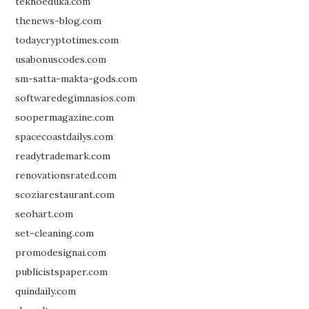
teknoeduka.com
thenews-blog.com
todaycryptotimes.com
usabonuscodes.com
sm-satta-makta-gods.com
softwaredegimnasios.com
soopermagazine.com
spacecoastdailys.com
readytrademark.com
renovationsrated.com
scoziarestaurant.com
seohart.com
set-cleaning.com
promodesignai.com
publicistspaper.com
quindaily.com