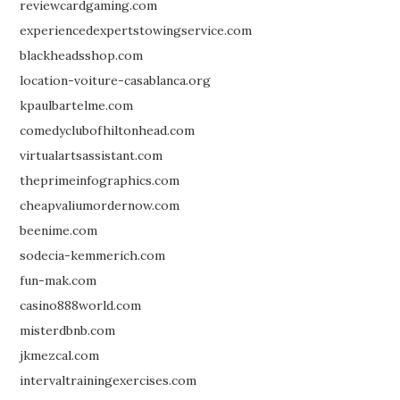
reviewcardgaming.com
experiencedexpertstowingservice.com
blackheadsshop.com
location-voiture-casablanca.org
kpaulbartelme.com
comedyclubofhiltonhead.com
virtualartsassistant.com
theprimeinfographics.com
cheapvaliumordernow.com
beenime.com
sodecia-kemmerich.com
fun-mak.com
casino888world.com
misterdbnb.com
jkmezcal.com
intervaltrainingexercises.com