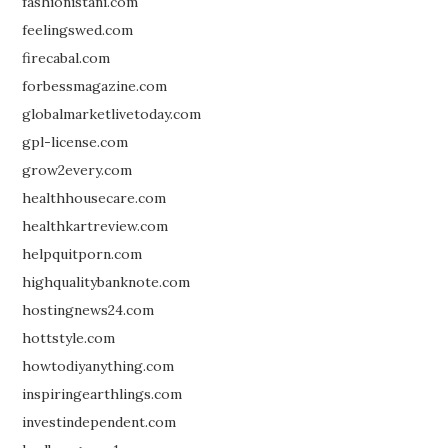
fashionistani.com
feelingswed.com
firecabal.com
forbessmagazine.com
globalmarketlivetoday.com
gpl-license.com
grow2every.com
healthhousecare.com
healthkartreview.com
helpquitporn.com
highqualitybanknote.com
hostingnews24.com
hottstyle.com
howtodiyanything.com
inspiringearthlings.com
investindependent.com