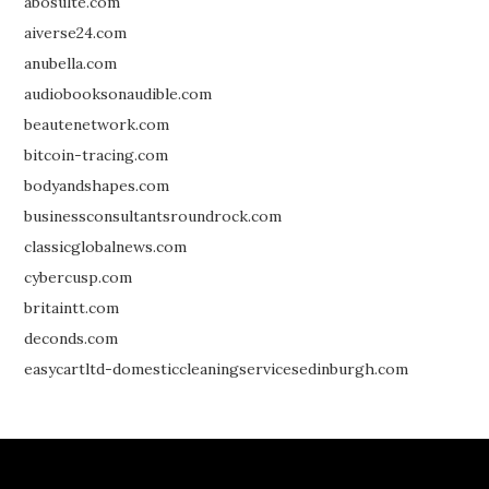
abosulte.com
aiverse24.com
anubella.com
audiobooksonaudible.com
beautenetwork.com
bitcoin-tracing.com
bodyandshapes.com
businessconsultantsroundrock.com
classicglobalnews.com
cybercusp.com
britaintt.com
deconds.com
easycartltd-domesticcleaningservicesedinburgh.com