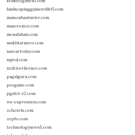
kralbozguncu1.com
landscapinggainesvillefl.com
maisonhauturier.com
mascreator.com
menafahmi.com
mukhtarmeer.com
nascartoday.com
nqted.com
nzdriverlicence.com
pagalguru.com
pcegame.com
pgslot-r2.com
ws-expression.com
zchotels.com
zepfo.com
technologynews5.com