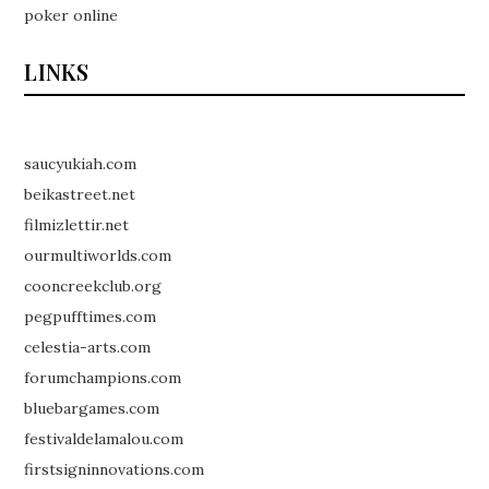
poker online
LINKS
saucyukiah.com
beikastreet.net
filmizlettir.net
ourmultiworlds.com
cooncreekclub.org
pegpufftimes.com
celestia-arts.com
forumchampions.com
bluebargames.com
festivaldelamalou.com
firstsigninnovations.com