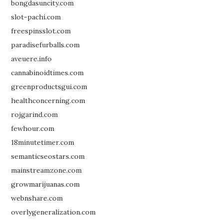
bongdasuncity.com
slot-pachi.com
freespinsslot.com
paradisefurballs.com
aveuere.info
cannabinoidtimes.com
greenproductsgui.com
healthconcerning.com
rojgarind.com
fewhour.com
18minutetimer.com
semanticseostars.com
mainstreamzone.com
growmarijuanas.com
webnshare.com
overlygeneralization.com