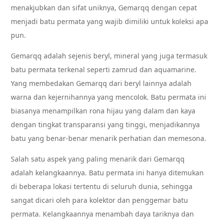
menakjubkan dan sifat uniknya, Gemarqq dengan cepat
menjadi batu permata yang wajib dimiliki untuk koleksi apa
pun.
Gemarqq adalah sejenis beryl, mineral yang juga termasuk
batu permata terkenal seperti zamrud dan aquamarine.
Yang membedakan Gemarqq dari beryl lainnya adalah
warna dan kejernihannya yang mencolok. Batu permata ini
biasanya menampilkan rona hijau yang dalam dan kaya
dengan tingkat transparansi yang tinggi, menjadikannya
batu yang benar-benar menarik perhatian dan memesona.
Salah satu aspek yang paling menarik dari Gemarqq
adalah kelangkaannya. Batu permata ini hanya ditemukan
di beberapa lokasi tertentu di seluruh dunia, sehingga
sangat dicari oleh para kolektor dan penggemar batu
permata. Kelangkaannya menambah daya tariknya dan