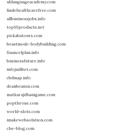
uklanguageacademy.com
lindehealthcarefree.com
allbusinessjobs.info
top10products.net
pickabatours.com
beastmode-bodybuilding.com
financelplan.info
businessfuture.info
infojudibet.com
cbdmap.info
deanbeanxn.com
matkarajdhanigame.com
popthrone.com
world-slots.com
imakewebsolution.com
che-blog.com