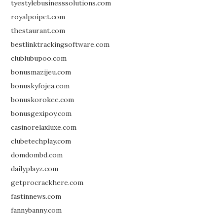
tyestylebusinesssolutions.com
royalpoipet.com
thestaurant.com
bestlinktrackingsoftware.com
clublubupoo.com
bonusmazijeu.com
bonuskyfojea.com
bonuskorokee.com
bonusgexipoy.com
casinorelaxluxe.com
clubetechplay.com
domdombd.com
dailyplayz.com
getprocrackhere.com
fastinnews.com
fannybanny.com