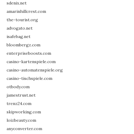
sdenix.net
amarinhillcrest.com
the-tourist.org
advogato.net
isafebag.net
bloombergz.com
enterpriseboosts.com
casino-kartenspiele.com
casino-automatenspiele.org
casino-tischspiele.com
otbody.com
jamestrust.net
trenz24.com
skipworking.com
loizbeauty.com
anyconverter.com