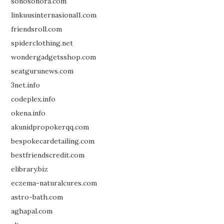
sonosonora.com
linkuusinternasional1.com
friendsroll.com
spiderclothing.net
wondergadgetsshop.com
seatgurunews.com
3net.info
codeplex.info
okena.info
akunidpropokerqq.com
bespokecardetailing.com
bestfriendscredit.com
elibrary.biz
eczema-naturalcures.com
astro-bath.com
aghapal.com