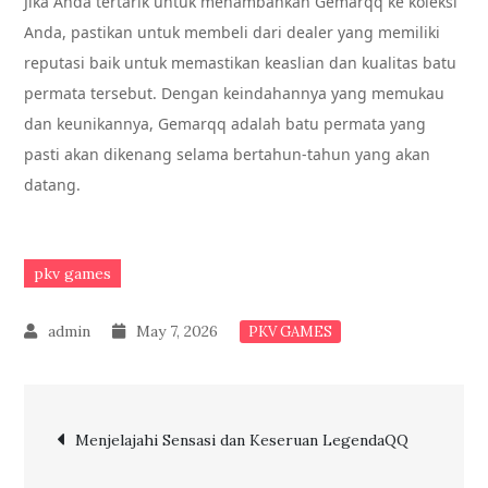
Jika Anda tertarik untuk menambahkan Gemarqq ke koleksi
Anda, pastikan untuk membeli dari dealer yang memiliki
reputasi baik untuk memastikan keaslian dan kualitas batu
permata tersebut. Dengan keindahannya yang memukau
dan keunikannya, Gemarqq adalah batu permata yang
pasti akan dikenang selama bertahun-tahun yang akan
datang.
pkv games
May 7, 2026
PKV GAMES
Post
Menjelajahi Sensasi dan Keseruan LegendaQQ