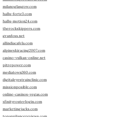
milanoglasgow.com
hallu-forte3.com
hallu-motion24.com
therockskippers.com
granfoss.net
allindiacafela.com
alpineskiracing2007.com
casino-vulkan-online.net
pitrepower.com
mediatown360.com
digitaleyestrainclinic.com
missionposible.com
online-casinos-vegas.com
xfinityrouterlogin.com
marketingjacks.com
topappliancereviews.com