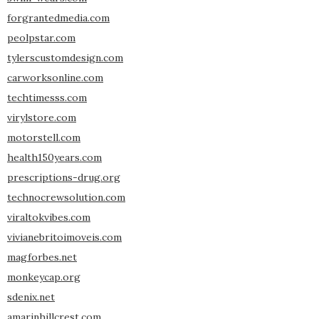
forgrantedmedia.com
peolpstar.com
tylerscustomdesign.com
carworksonline.com
techtimesss.com
virylstore.com
motorstell.com
health150years.com
prescriptions-drug.org
technocrewsolution.com
viraltokvibes.com
vivianebritoimoveis.com
magforbes.net
monkeycap.org
sdenix.net
amarinhillcrest.com