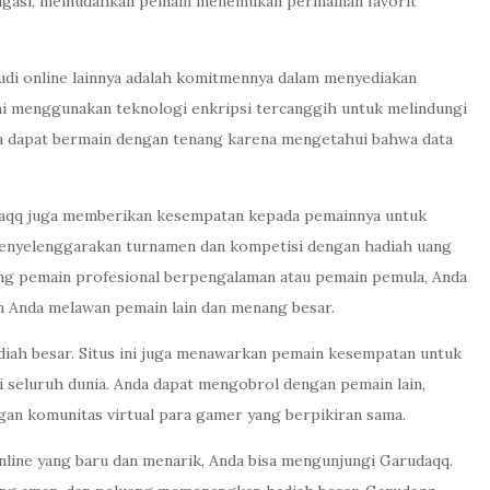
avigasi, memudahkan pemain menemukan permainan favorit
udi online lainnya adalah komitmennya dalam menyediakan
ini menggunakan teknologi enkripsi tercanggih untuk melindungi
da dapat bermain dengan tenang karena mengetahui bahwa data
aqq juga memberikan kesempatan kepada pemainnya untuk
 menyelenggarakan turnamen dan kompetisi dengan hadiah uang
ang pemain profesional berpengalaman atau pemain pemula, Anda
n Anda melawan pemain lain dan menang besar.
ah besar. Situs ini juga menawarkan pemain kesempatan untuk
ri seluruh dunia. Anda dapat mengobrol dengan pemain lain,
an komunitas virtual para gamer yang berpikiran sama.
nline yang baru dan menarik, Anda bisa mengunjungi Garudaqq.