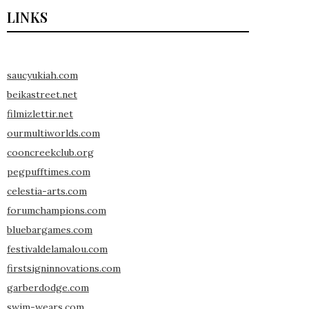
LINKS
saucyukiah.com
beikastreet.net
filmizlettir.net
ourmultiworlds.com
cooncreekclub.org
pegpufftimes.com
celestia-arts.com
forumchampions.com
bluebargames.com
festivaldelamalou.com
firstsigninnovations.com
garberdodge.com
swim-wears.com