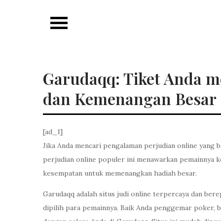
Skip
to
Slot Gacor Deposit Puls
Mainkan slot gacor dengan deposit pulsa
content
Garudaqq: Tiket Anda m
dan Kemenangan Besar
[ad_1]
Jika Anda mencari pengalaman perjudian online yang b
perjudian online populer ini menawarkan pemainnya 
kesempatan untuk memenangkan hadiah besar.
Garudaqq adalah situs judi online terpercaya dan be
dipilih para pemainnya. Baik Anda penggemar poker, b