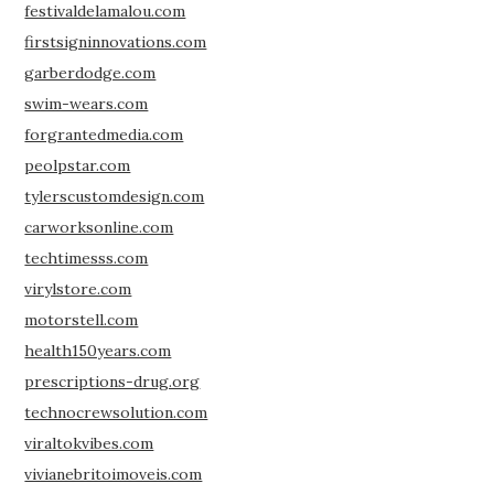
festivaldelamalou.com
firstsigninnovations.com
garberdodge.com
swim-wears.com
forgrantedmedia.com
peolpstar.com
tylerscustomdesign.com
carworksonline.com
techtimesss.com
virylstore.com
motorstell.com
health150years.com
prescriptions-drug.org
technocrewsolution.com
viraltokvibes.com
vivianebritoimoveis.com