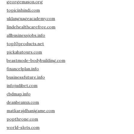
georgemason.org
topicinhindi.com
uklanguageacademy.com
lindehealthcarefree.com
allbusinessjobs.info
top10products.net
pickabatours.com
beastmode-bodybuilding.com
financelplan.info
businessfuture.info
infojudibet.com
cbdmap.info
deanbeanxn.com
matkarajdhanigame.com
popthrone.com
world-slots.com