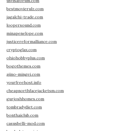
usvisaforum.com
bestmovierulz.com
jagalchi-trade.com
loopersound.com
minapenelope.com
justicereformalliance.com
cryptoglax.com
ohiohobbyplus.com
bogothemes.com
ajino-mingei.com
yourfreehost.info
cheapnorthfacejacketsm.com
gurjoshhomes.com
tombradydiet.com
bonthaiclub.com
casusbelli-mod.com