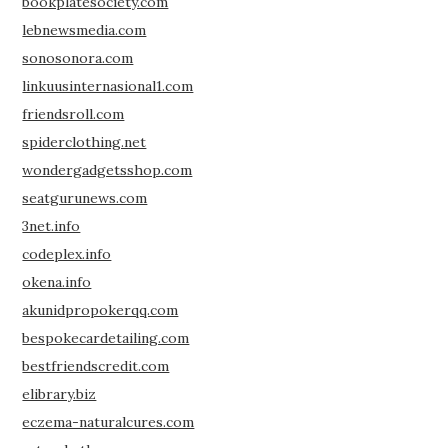
bookplatesociety.com
lebnewsmedia.com
sonosonora.com
linkuusinternasional1.com
friendsroll.com
spiderclothing.net
wondergadgetsshop.com
seatgurunews.com
3net.info
codeplex.info
okena.info
akunidpropokerqq.com
bespokecardetailing.com
bestfriendscredit.com
elibrary.biz
eczema-naturalcures.com