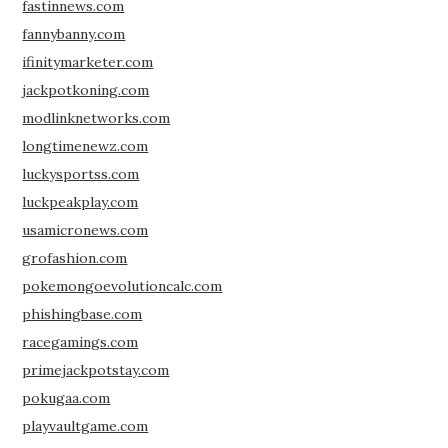
fastinnews.com
fannybanny.com
ifinitymarketer.com
jackpotkoning.com
modlinknetworks.com
longtimenewz.com
luckysportss.com
luckpeakplay.com
usamicronews.com
grofashion.com
pokemongoevolutioncalc.com
phishingbase.com
racegamings.com
primejackpotstay.com
pokugaa.com
playvaultgame.com