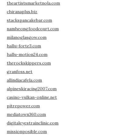
theartistsmarketnola.com
chiranaplus.biz
stackspancakebar.com
namheongfoodcourt.com
milanoglasgow.com
hallu-forte3.com
hallu-motion24.com
therockskippers.com
granfoss.net
allindiacafela.com
alpineskiracing2007.com
casino-vulkan-online.net
pitrepower.com
mediatown360.com
digitaleyestrainclinic.com
missionposible.com