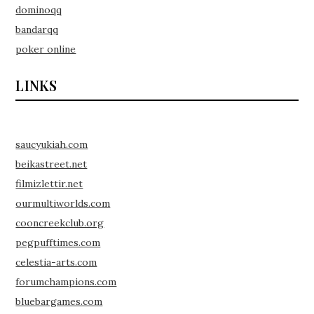
dominoqq
bandarqq
poker online
LINKS
saucyukiah.com
beikastreet.net
filmizlettir.net
ourmultiworlds.com
cooncreekclub.org
pegpufftimes.com
celestia-arts.com
forumchampions.com
bluebargames.com