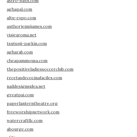
astro-bath.com
aghapal.com
altu-expo.com
authorjennijames.com
viajearoma.net
tsutsuji-parkin.com
agharab.com
cheapammousa.com
thepositiveladiessoccerclub.com
recetasdecocinafaciles.com
naildesignsidea.net
greatpai.com
paperlanterntheatre.org
freeworshipnetwork.com
watercraftllc.com
abourge.com