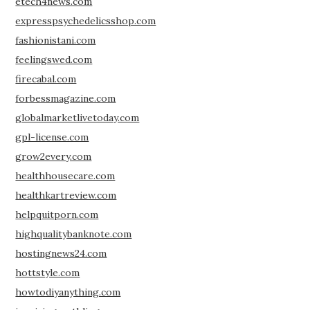
etech4news.com
expresspsychedelicsshop.com
fashionistani.com
feelingswed.com
firecabal.com
forbessmagazine.com
globalmarketlivetoday.com
gpl-license.com
grow2every.com
healthhousecare.com
healthkartreview.com
helpquitporn.com
highqualitybanknote.com
hostingnews24.com
hottstyle.com
howtodiyanything.com