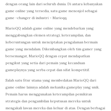
dengan orang lain dari seluruh dunia. Di antara kebanyakan
game online yang tersedia, satu game menonjol sebagai
game -changer di industri – Marioqq.
MarioQQ adalah game online yang mendebarkan yang
menggabungkan elemen strategi, keterampilan, dan
keberuntungan untuk menciptakan pengalaman bermain
game yang mendalam. Dikembangkan oleh tim gamer yang
bersemangat, MarioQQ dengan cepat mendapatkan
pengikut yang setia dari pemain yang kecanduan
gameplaynya yang serba cepat dan sifat kompetitif.
Salah satu fitur utama yang membedakan MarioQQ dari
game online lainnya adalah mekanika gameplay yang unik.
Pemain harus menggunakan keterampilan pemikiran
strategis dan pengambilan keputusan mereka untuk
mengakali lawan mereka dan keluar di atas. Dengan berbagai