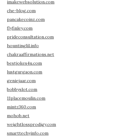
imakewebsolution.com
che-blog.com
pancakecoinz.com
flyfinley.com
prideconsultation.com
hountinglil.info
chakraaffirmations.net
bestjokes4u.com
lustgurgaon.com
geniejaar.com
bobbyslot.com
11placemoulin.com
mintz360.com
mohob.net
weightlossprodigy.com
smarttechyinfo.com