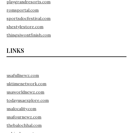
playgrandresorts.com
romsportal.com
sportsdocfestival.com
shestylestore.com
thingsiwontfinish.com
LINKS
usafullnewz.com
uktimenetwork.com
usaworldnewz.com
todayusaexplore.com
usalocality.com
usafournewz.com
thebalochhal.com